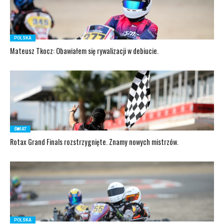
POLSKA
Mateusz Tkocz: Obawiałem się rywalizacji w debiucie.
ŚWIAT
Rotax Grand Finals rozstrzygnięte. Znamy nowych mistrzów.
POLSKA