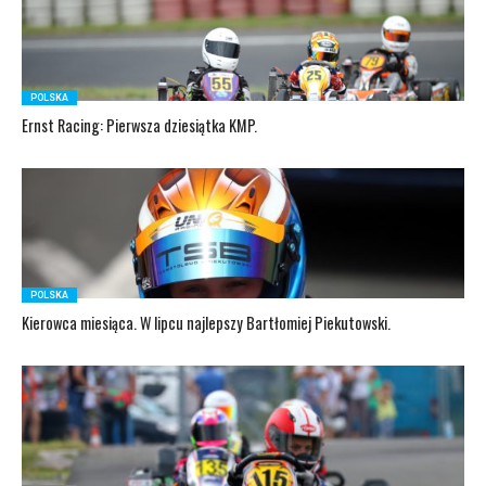
POLSKA
Ernst Racing: Pierwsza dziesiątka KMP.
POLSKA
Kierowca miesiąca. W lipcu najlepszy Bartłomiej Piekutowski.