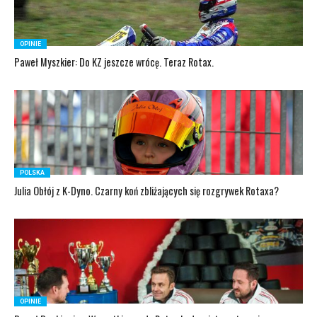
OPINIE
Paweł Myszkier: Do KZ jeszcze wrócę. Teraz Rotax.
POLSKA
Julia Obłój z K-Dyno. Czarny koń zbliżających się rozgrywek Rotaxa?
OPINIE