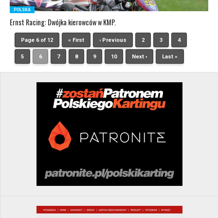
POLSKA
Ernst Racing: Dwójka kierowców w KMP.
Page 6 of 12
« First
‹ Previous
2
3
4
5
6
7
8
9
10
Next ›
Last »