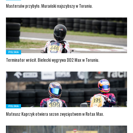
Mastersów przybyło. Murański najszybszy w Toruniu.
POLSKA
Terminator wrócił. Bielecki wygrywa DD2 Max w Toruniu.
POLSKA
Mateusz Kaprzyk otwiera sezon zwycięstwem w Rotax Max.