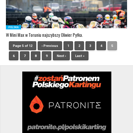
POLSKA
W Mini Max w Toruniu najszybszy Oliwier Pyłka.
Page 5 of 12
‹ Previous
1
2
3
4
5
6
7
8
9
Next ›
Last »