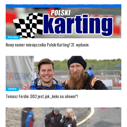
POLSKA
Nowy numer miesięcznika Polski Karting! 31. wydanie.
OPINIE
Tomasz Ferdin: DD2 jest jak „koks na siłowni”!