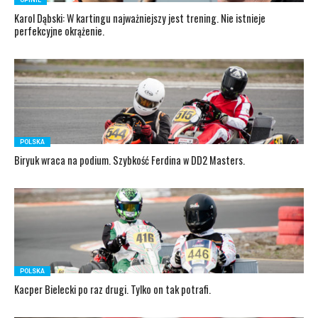
OPINIE
Karol Dąbski: W kartingu najważniejszy jest trening. Nie istnieje
perfekcyjne okrążenie.
POLSKA
Biryuk wraca na podium. Szybkość Ferdina w DD2 Masters.
POLSKA
Kacper Bielecki po raz drugi. Tylko on tak potrafi.