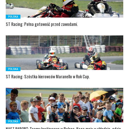
POLSKA
ST Racing: Pełna gotowość przed zawodami.
POLSKA
ST Racing: Szóstka kierowców Maranello w Rok Cup.
POLSKA
NASZ RAPORT: Teamy kartingowe w Polsce. Kogo mają w składzie, gdzie