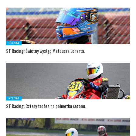
POLSKA
ST Racing: Świetny występ Mateusza Lenarta.
POLSKA
ST Racing: Cztery trofea na półmetku sezonu.