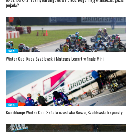
pojadą?
ŚWIAT
Winter Cup. Kuba Szablewski i Mateusz Lenart w finale Mini.
ŚWIAT
Kwalifikacje Winter Cup. Szósta czasówka Basza, Szablewski trzynasty.