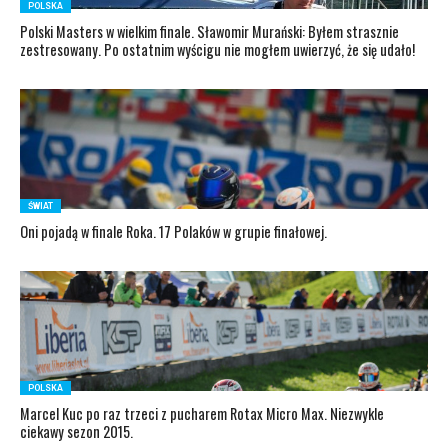
POLSKA
Polski Masters w wielkim finale. Sławomir Murański: Byłem strasznie
zestresowany. Po ostatnim wyścigu nie mogłem uwierzyć, że się udało!
ŚWIAT
Oni pojadą w finale Roka. 17 Polaków w grupie finałowej.
POLSKA
Marcel Kuc po raz trzeci z pucharem Rotax Micro Max. Niezwykle
ciekawy sezon 2015.