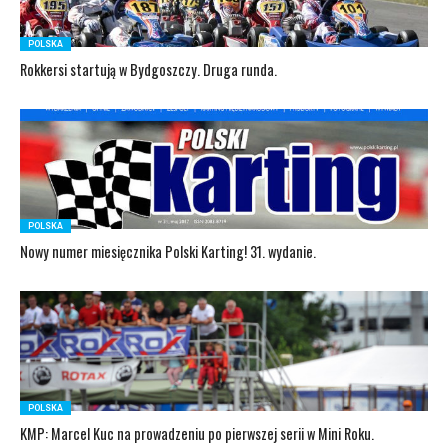
POLSKA
Rokkersi startują w Bydgoszczy. Druga runda.
POLSKA
Nowy numer miesięcznika Polski Karting! 31. wydanie.
POLSKA
KMP: Marcel Kuc na prowadzeniu po pierwszej serii w Mini Roku.