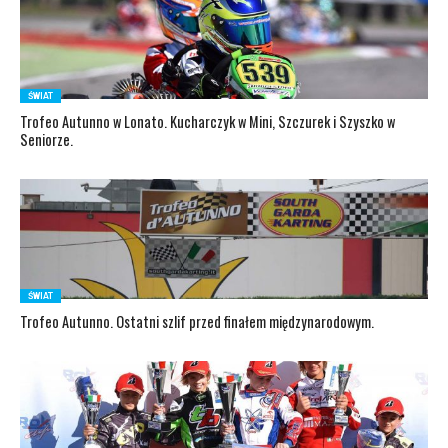
ŚWIAT
Trofeo Autunno w Lonato. Kucharczyk w Mini, Szczurek i Szyszko w
Seniorze.
ŚWIAT
Trofeo Autunno. Ostatni szlif przed finałem międzynarodowym.