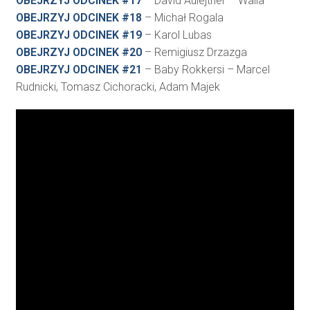
OBEJRZYJ ODCINEK #17
– David Aulejtner – Walia
OBEJRZYJ ODCINEK #18
– Michał Rogala
OBEJRZYJ ODCINEK #19
– Karol Lubas
OBEJRZYJ ODCINEK #20
– Remigiusz Drzazga
OBEJRZYJ ODCINEK #21
– Baby Rokkersi – Marcel
Rudnicki, Tomasz Cichoracki, Adam Majek