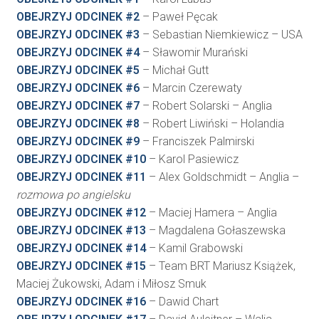
OBEJRZYJ ODCINEK #2
– Paweł Pęcak
OBEJRZYJ ODCINEK #3
– Sebastian Niemkiewicz – USA
OBEJRZYJ ODCINEK #4
– Sławomir Murański
OBEJRZYJ ODCINEK #5
– Michał Gutt
OBEJRZYJ ODCINEK #6
– Marcin Czerewaty
OBEJRZYJ ODCINEK #7
– Robert Solarski – Anglia
OBEJRZYJ ODCINEK #8
– Robert Liwiński – Holandia
OBEJRZYJ ODCINEK #9
– Franciszek Palmirski
OBEJRZYJ ODCINEK #10
– Karol Pasiewicz
OBEJRZYJ ODCINEK #11
– Alex Goldschmidt – Anglia –
rozmowa po angielsku
OBEJRZYJ ODCINEK #12
– Maciej Hamera – Anglia
OBEJRZYJ ODCINEK #13
– Magdalena Gołaszewska
OBEJRZYJ ODCINEK #14
– Kamil Grabowski
OBEJRZYJ ODCINEK #15
– Team BRT Mariusz Książek,
Maciej Żukowski, Adam i Miłosz Smuk
OBEJRZYJ ODCINEK #16
– Dawid Chart