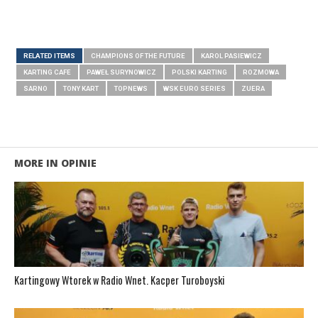
RELATED ITEMS
CHAMPIONS OF THE FUTURE
KAROL PASIEWICZ
KARTING CAFE
PAWEŁ SURYNOWICZ
POLSKI KARTING
ROZMOWA
SARNO
TONY KART
TOPNEWS
WSK EURO SERIES
ZUERA
MORE IN OPINIE
Kartingowy Wtorek w Radio Wnet. Kacper Turoboyski