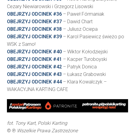
Cezary Niewiarowski i Grzegorz Lisowski
OBEJRZYJ ODCINEK #36
– Paweł Fórmaniak
OBEJRZYJ ODCINEK #37
– Dawid Chart
OBEJRZYJ ODCINEK #38
– Juliusz Ociepa
OBEJRZYJ ODCINEK #39
– Karol Pasiewicz świeżo po
WSK z Sarno!
OBEJRZYJ ODCINEK #40
– Wiktor Kołodziejski
OBEJRZYJ ODCINEK #41
– Kacper Turoboyski
OBEJRZYJ ODCINEK #42
– Patryk Donica
OBEJRZYJ ODCINEK #43
– Łukasz Grabowski
OBEJRZYJ ODCINEK #44
– Klara Kowalczyk –
WAKACYJNA KARTING CAFE
fot. Tony Kart, Polski Karting
© ℗
Wszelkie Prawa Zastrzeżone