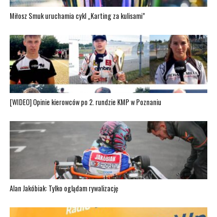
Miłosz Smuk uruchamia cykl „Karting za kulisami”
[WIDEO] Opinie kierowców po 2. rundzie KMP w Poznaniu
Alan Jakóbiak: Tylko oglądam rywalizację