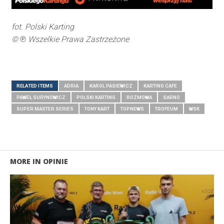
fot. Polski Karting
©
℗
Wszelkie Prawa Zastrzeżone
RELATED ITEMS
ADRIA
KAROL PASIEWICZ
KARTING CAFE
PAWEŁ SURYNOWICZ
POLSKI KARTING
ROZMOWA
SARNO
SUPER MASTER SERIES
TONY KART
TOPNEWS
TROFEUM
WSK
MORE IN OPINIE