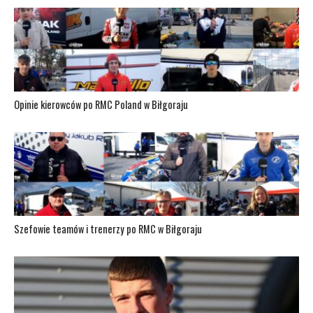
Opinie kierowców po RMC Poland w Biłgoraju
Szefowie teamów i trenerzy po RMC w Biłgoraju