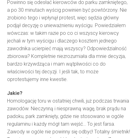
Powinno się odesłać kierowców do parku zamkniętego,
a po 30 minutach wyścig powinien być powtórzony. Nie
zrobiono tego i wpłynął protest, więc sędzia główny
podjął decyzję o unieważnieniu wyścigu. Powiedziałem
wówczas: w takim razie po co ci wszyscy kierowcy
jechali w tym wyścigu i dlaczego kosztem jednego
zawodnika ucierpieć mają wszyscy? Odpowiedzialność
zbiorowa? Kompletnie niezrozumiała dla mnie decyzja,
bardzo krzywdząca i mam wątpliwości co do
właściwości tej decyzji. I jeśli tak, to może
oprotestujemy inne kwestie.
Jakie?
Homologację toru w ostatniej chwili, już podczas trwania
zawodów. Nieczynną i niesprawną wagę, brak prądu na
padoku, park zamknięty, gdzie nie stosowano w ogóle
regulaminu i każdy mógł tam wejść… To jest farsa.
Zawody w ogóle nie powinny się odbyć! Totalny śmietnik!