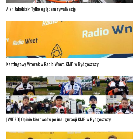
Alan Jakóbiak: Tylko oglądam rywalizację
Kartingowy Wtorek w Radio Wnet. KMP w Bydgoszczy
[WIDEO] Opinie kierowców po inauguracji KMP w Bydgoszczy