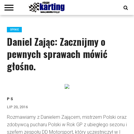
COOKIE
POLICY
KALENDARZ
KARTING
LIVE
PODCAST
POLITYKA
POLSKI
POLSKI
POLSKI
POLSKI
POLSKI
PRENUMERATA
REDAKCJA
REGULAMINY
START
TORY
WSPARCIE
WYDANIE
WYDAWNICTWA
WYNIKI
ZAWODNICY
2026
CAFE
PRYWATNOŚCI
KARTING
KARTING
KARTING
KARTING
KARTING
CYFROWE
OPINIE
#44
#45
#46
#47
#48
Daniel Zając: Zacznijmy o
pewnych sprawach mówić
głośno.
P S
LIP 20, 2016
Rozmawiamy z Danielem Zającem, mistrzem Polski oraz
zdobywcą pucharu Polski w Rok GP z ubiegłego sezonu i
szefem zespołu DD Motorsport, który uczestniczył w I