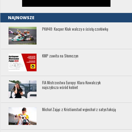
NAJNOWSZE
PK#48: Kacper Kluk walczy o ścisłą czołówkę
KMP zawita na Słomczyn
FIA Mistrzostwa Europy: Klara Kowalczyk
najszybsza wśród kobiet
Michał Zając z Kristianstad wyjechał z satysfakcją