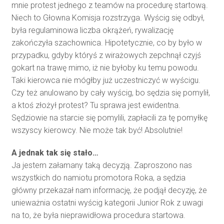
mnie protest jednego z teamów na procedurę startową.
Niech to Głowna Komisja rozstrzyga. Wyścig się odbył,
była regulaminowa liczba okrążeń, rywalizację
zakończyła szachownica. Hipotetycznie, co by było w
przypadku, gdyby któryś z wirażowych zepchnął czyjś
gokart na trawę mimo, iż nie byłoby ku temu powodu.
Taki kierowca nie mógłby już uczestniczyć w wyścigu.
Czy też anulowano by cały wyścig, bo sędzia się pomylił,
a ktoś złożył protest? Tu sprawa jest ewidentna.
Sędziowie na starcie się pomylili, zapłacili za tę pomyłkę
wszyscy kierowcy. Nie może tak być! Absolutnie!
A jednak tak się stało…
Ja jestem załamany taką decyzją. Zaproszono nas
wszystkich do namiotu promotora Roka, a sędzia
główny przekazał nam informację, że podjął decyzję, że
unieważnia ostatni wyścig kategorii Junior Rok z uwagi
na to, że była nieprawidłowa procedura startowa.