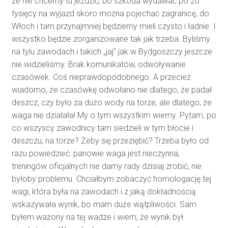
że nie chcemy tu jeździć, bo szkoda wydawać po 20
tysięcy na wyjazd skoro można pojechać zagranicę, do
Włoch i tam przynajmniej będziemy mieli czysto i ładnie. I
wszystko będzie zorganizowane tak jak trzeba. Byliśmy
na tylu zawodach i takich „jaj” jak w Bydgoszczy jeszcze
nie widzieliśmy. Brak komunikatów, odwoływanie
czasówek. Coś nieprawdopodobnego. A przecież
wiadomo, że czasówkę odwołano nie dlatego, że padał
deszcz, czy było za dużo wody na torze, ale dlatego, że
waga nie działała! My o tym wszystkim wiemy. Pytam, po
co wszyscy zawodnicy tam siedzieli w tym błocie i
deszczu, na torze? Żeby się przeziębić? Trzeba było od
razu powiedzieć: panowie waga jest nieczynna,
treningów oficjalnych nie damy rady dzisiaj zrobić, nie
byłoby problemu. Chciałbym zobaczyć homologację tej
wagi, która była na zawodach i z jaką dokładnością
wskazywała wynik, bo mam duże wątpliwości. Sam
byłem ważony na tej wadze i wiem, że wynik był