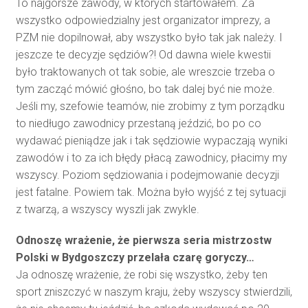
To najgorsze zawody, w których startowałem. Za
wszystko odpowiedzialny jest organizator imprezy, a
PZM nie dopilnował, aby wszystko było tak jak należy. I
jeszcze te decyzje sędziów?! Od dawna wiele kwestii
było traktowanych ot tak sobie, ale wreszcie trzeba o
tym zacząć mówić głośno, bo tak dalej być nie może.
Jeśli my, szefowie teamów, nie zrobimy z tym porządku
to niedługo zawodnicy przestaną jeździć, bo po co
wydawać pieniądze jak i tak sędziowie wypaczają wyniki
zawodów i to za ich błędy płacą zawodnicy, płacimy my
wszyscy. Poziom sędziowania i podejmowanie decyzji
jest fatalne. Powiem tak. Można było wyjść z tej sytuacji
z twarzą, a wszyscy wyszli jak zwykle.
Odnoszę wrażenie, że pierwsza seria mistrzostw
Polski w Bydgoszczy przelała czarę goryczy…
Ja odnoszę wrażenie, że robi się wszystko, żeby ten
sport zniszczyć w naszym kraju, żeby wszyscy stwierdzili,