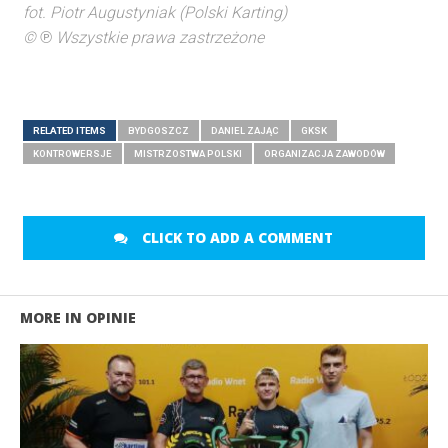
fot. Piotr Augustyniak (Polski Karting)
©
℗
Wszystkie prawa zastrzeżone
RELATED ITEMS
BYDGOSZCZ
DANIEL ZAJĄC
GKSK
KONTROWERSJE
MISTRZOSTWA POLSKI
ORGANIZACJA ZAWODÓW
CLICK TO ADD A COMMENT
MORE IN OPINIE