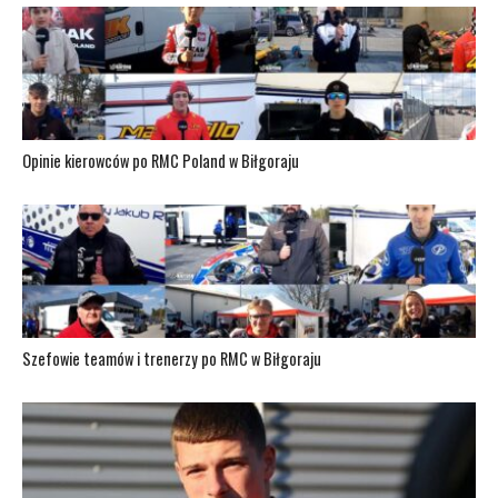
Opinie kierowców po RMC Poland w Biłgoraju
Szefowie teamów i trenerzy po RMC w Biłgoraju