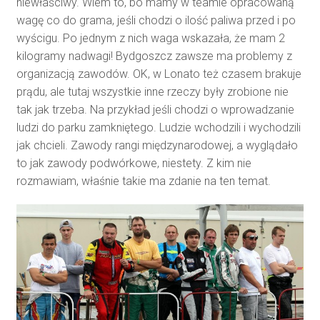
niewłaściwy. Wiem to, bo mamy w teamie opracowaną
wagę co do grama, jeśli chodzi o ilość paliwa przed i po
wyścigu. Po jednym z nich waga wskazała, że mam 2
kilogramy nadwagi! Bydgoszcz zawsze ma problemy z
organizacją zawodów. OK, w Lonato też czasem brakuje
prądu, ale tutaj wszystkie inne rzeczy były zrobione nie
tak jak trzeba. Na przykład jeśli chodzi o wprowadzanie
ludzi do parku zamkniętego. Ludzie wchodzili i wychodzili
jak chcieli. Zawody rangi międzynarodowej, a wyglądało
to jak zawody podwórkowe, niestety. Z kim nie
rozmawiam, właśnie takie ma zdanie na ten temat.