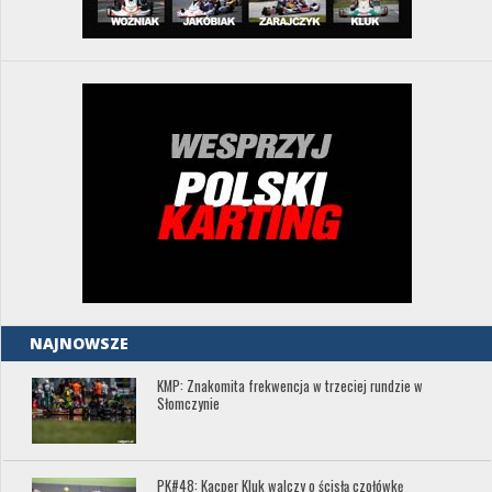
NAJNOWSZE
KMP: Znakomita frekwencja w trzeciej rundzie w
Słomczynie
PK#48: Kacper Kluk walczy o ścisłą czołówkę