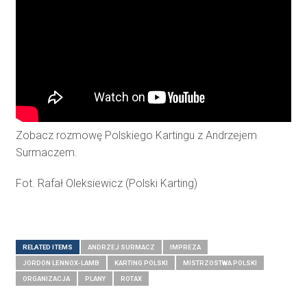
Zobacz rozmowę Polskiego Kartingu z Andrzejem
Surmaczem.
Fot. Rafał Oleksiewicz (Polski Karting)
RELATED ITEMS
ANDRZEJ SURMACZ
IMPREZA
JORDON LENNOX-LAMB
KARTING POLSKI
MISTRZOSTWA POLSKI
ORGANIZACJA
PLANY
ROTAX