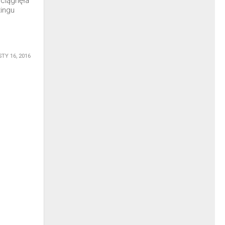
yciągnęła
tingu
STY 16, 2016