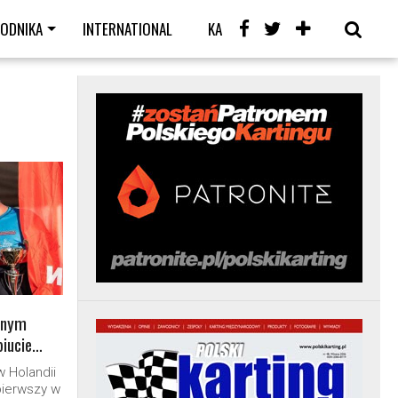
WODNIKA
INTERNATIONAL
KARTING CAFE
LIVE
ójnym
biucie…
w Holandii
 pierwszy w