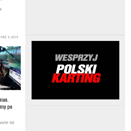
a
PAŹ 9, 2019
mao.
emy po
ele lat