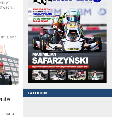
wał w
stwach...
SIE 19, 2020
FACEBOOK
ytuł w
i sportu