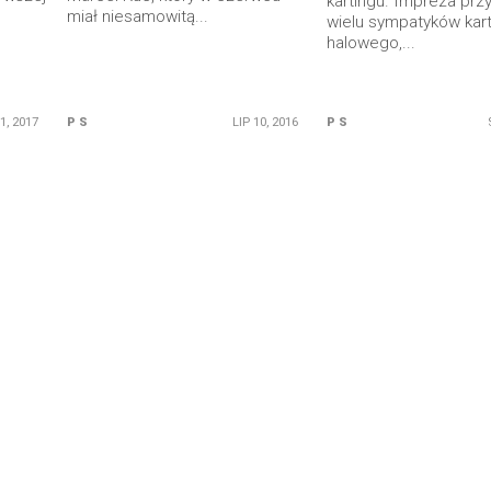
kartingu. Impreza prz
miał niesamowitą...
wielu sympatyków kar
halowego,...
1, 2017
P S
LIP 10, 2016
P S