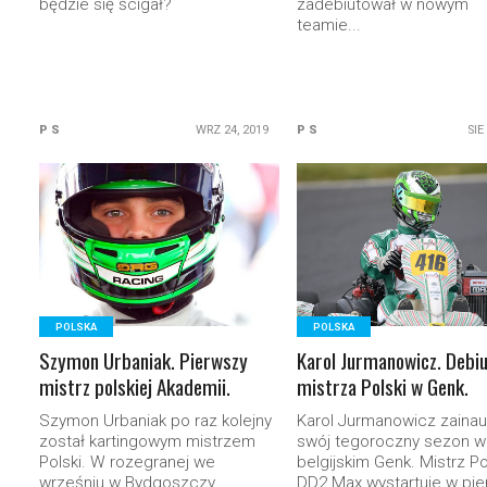
będzie się ścigał?
zadebiutował w nowym
teamie...
P S
WRZ 24, 2019
P S
SIE
READ MORE
READ MORE
POLSKA
POLSKA
Szymon Urbaniak. Pierwszy
Karol Jurmanowicz. Debi
mistrz polskiej Akademii.
mistrza Polski w Genk.
Szymon Urbaniak po raz kolejny
Karol Jurmanowicz zainau
został kartingowym mistrzem
swój tegoroczny sezon w
Polski. W rozegranej we
belgijskim Genk. Mistrz Po
wrześniu w Bydgoszczy
DD2 Max wystartuje w pie