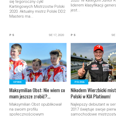
2020. W kategorii Junior 
się tegoroczny cykl
liderem klasyfikacji genera
Kartingowych Mistrzostw Polski
jest...
2020. Aktualny mistrz Polski DD2
Masters ma...
P S
SIE 17, 2020
P S
SIE
READ MORE
READ MORE
OPINIE
POLSKA
Maksymilian Obst: Nie wiem co
Nikodem Wierzbicki mis
mam jeszcze zrobić?…
Polski w KIA Platinum!
Maksymilian Obst opublikował
Najlepszy debiutant w seri
na swoim profilu
2017 świętuje swoje pier
społecznościowym
samochodowe mistrzost