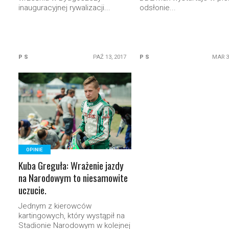
inauguracyjnej rywalizacji...
odsłonie...
P S
PAŹ 13, 2017
P S
MAR 3
READ MORE
OPINIE
Kuba Greguła: Wrażenie jazdy
na Narodowym to niesamowite
uczucie.
Jednym z kierowców
kartingowych, który wystąpił na
Stadionie Narodowym w kolejnej