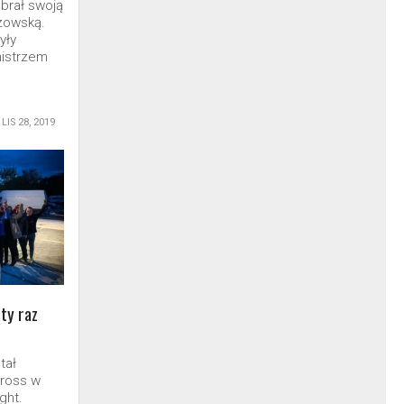
rał swoją
rzowską.
yły
mistrzem
LIS 28, 2019
ty raz
tał
cross w
ght.