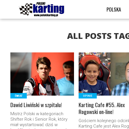
POLSKA
ALL POSTS TA
READ MORE
READ MORE
ŚWIAT
OPINIE
Dawid Liwiński w szpitalu!
Karting Cafe #55. Alex
Rogowski on-line!
Mistrz Polski w kategoriach
Shifter Rok i Senior Rok, który
Gościem kolejnego odcin
miał wystartować dziś w
Karting Cafe jest Alex Ro