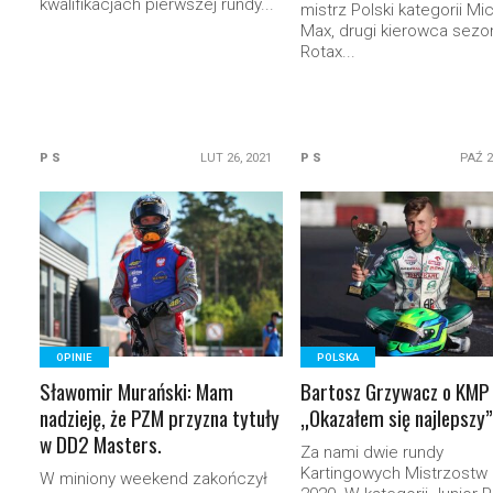
kwalifikacjach pierwszej rundy...
mistrz Polski kategorii Mi
Max, drugi kierowca sezo
Rotax...
P S
LUT 26, 2021
P S
PAŹ 2
READ MORE
READ MORE
OPINIE
POLSKA
Sławomir Murański: Mam
Bartosz Grzywacz o KMP
nadzieję, że PZM przyzna tytuły
„Okazałem się najlepszy”
w DD2 Masters.
Za nami dwie rundy
Kartingowych Mistrzostw 
W miniony weekend zakończył