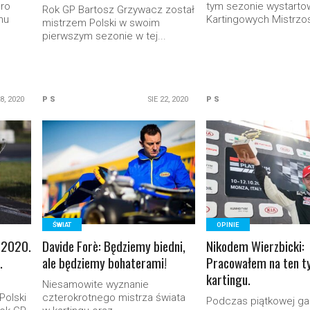
cro
tym sezonie wystarto
Rok GP Bartosz Grzywacz został
nu
Kartingowych Mistrzo
mistrzem Polski w swoim
pierwszym sezonie w tej...
8, 2020
P S
SIE 22, 2020
P S
READ MORE
READ MORE
ŚWIAT
OPINIE
 2020.
Davide Forè: Będziemy biedni,
Nikodem Wierzbicki:
.
ale będziemy bohaterami!
Pracowałem na ten t
kartingu.
Niesamowite wyznanie
Polski
czterokrotnego mistrza świata
Podczas piątkowej gal