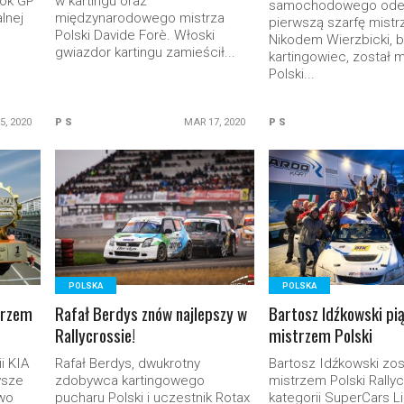
Rok GP
w kartingu oraz
samochodowego odeb
lnej
międzynarodowego mistrza
pierwszą szarfę mist
Polski Davide Forè. Włoski
Nikodem Wierzbicki, b
gwiazdor kartingu zamieścił...
kartingowiec, został 
Polski...
 5, 2020
P S
MAR 17, 2020
P S
READ MORE
READ MORE
POLSKA
POLSKA
trzem
Rafał Berdys znów najlepszy w
Bartosz Idźkowski pią
Rallycrossie!
mistrzem Polski
i KIA
Rafał Berdys, dwukrotny
Bartosz Idźkowski zos
wsze
zdobywca kartingowego
mistrzem Polski Rally
wo
pucharu Polski i uczestnik Rotax
kategorii SuperCars Li