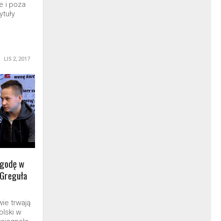
 i poza
ytuły
LIS 2, 2017
ygodę w
 Greguła
ie trwają
olski w