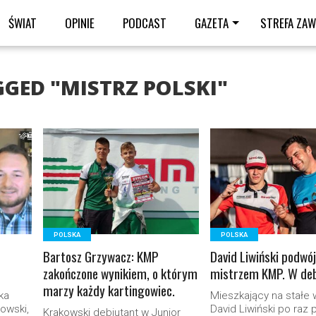
ŚWIAT
OPINIE
PODCAST
GAZETA
STREFA ZA
GGED "MISTRZ POLSKI"
READ MORE
READ MORE
POLSKA
POLSKA
Bartosz Grzywacz: KMP
David Liwiński podw
zakończone wynikiem, o którym
mistrzem KMP. W de
marzy każdy kartingowiec.
ka
Mieszkający na stałe 
gowski,
David Liwiński po raz
Krakowski debiutant w Junior