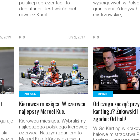
polskiej reprezentacji to
wyścigowych w Polsce
debiutanci. Jest wśród nich
granicami. Zdobywał t
również Karol...
mistrzowskie,...
 5, 2019
P S
LIS 2, 2017
P S
READ MORE
READ MORE
POLSKA
OPINIE
ut
Kierowca miesiąca. W czerwcu
Od czego zacząć prz
najlepszy Marcel Kuc.
kartingu? Żukowski i
zgodni: Od hali!
guruje
Kierowca miesiąca. Wybraliśmy
najlepszego polskiego kierowcę
W Go Karting w Krakow
lski
czerwca. Naszym zdaniem to
halowe mistrzostwa P
rwszej
Marcel Kuc, który w czerwcu