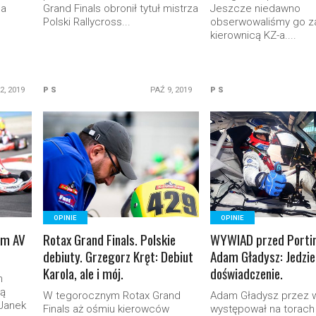
na
Grand Finals obronił tytuł mistrza
Jeszcze niedawno
Polski Rallycross...
obserwowaliśmy go z
kierownicą KZ-a....
2, 2019
P S
PAŹ 9, 2019
P S
READ MORE
READ MORE
OPINIE
OPINIE
im AV
Rotax Grand Finals. Polskie
WYWIAD przed Porti
debiuty. Grzegorz Kręt: Debiut
Adam Gładysz: Jedzi
Karola, ale i mój.
doświadczenie.
n
cą
W tegorocznym Rotax Grand
Adam Gładysz przez wi
 Janek
Finals aż ośmiu kierowców
występował na torach