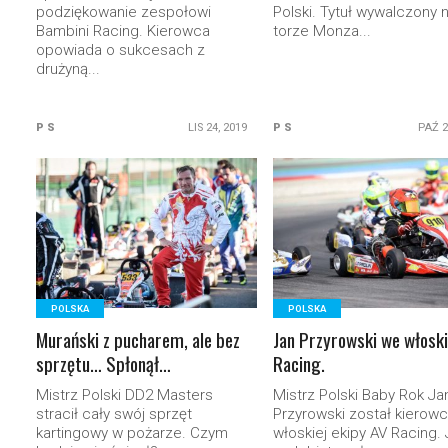
podziękowanie zespołowi
Polski. Tytuł wywalczony 
Bambini Racing. Kierowca
torze Monza...
opowiada o sukcesach z
drużyną...
P S
LIS 24, 2019
P S
PAŹ 2
READ MORE
READ MORE
POLSKA
POLSKA
Murański z pucharem, ale bez
Jan Przyrowski we włosk
sprzętu… Spłonął…
Racing.
Mistrz Polski DD2 Masters
Mistrz Polski Baby Rok Ja
stracił cały swój sprzęt
Przyrowski został kierow
kartingowy w pożarze. Czym
włoskiej ekipy AV Racing.