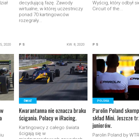
ział
decydującą fazę. Zawody
Wyścig, który odbył si
wirtualne, w której uczestniczy
Circuit of the...
ponad 70 kartingowców
rozegrały...
5, 2020
P S
KW. 8, 2020
P S
READ MORE
READ MORE
ŚWIAT
POLSKA
 w
Kwarantanna nie oznacza braku
Parolin Poland skomp
a
ścigania. Polacy w iRacing.
skład Mini. Jeszcze t
juniorów.
Kartingowcy z całego świata
ścigają się w
iu
Parolin Poland by WT