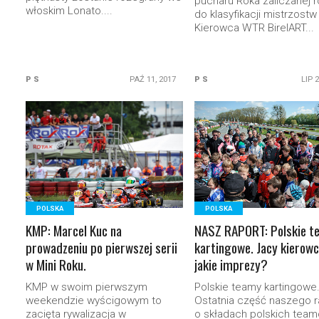
pucharu Roka zaliczanej 
włoskim Lonato....
do klasyfikacji mistrzostw 
Kierowca WTR BirelART...
P S
PAŹ 11, 2017
P S
LIP 
READ MORE
READ MORE
POLSKA
POLSKA
KMP: Marcel Kuc na
NASZ RAPORT: Polskie t
prowadzeniu po pierwszej serii
kartingowe. Jacy kierowc
w Mini Roku.
jakie imprezy?
KMP w swoim pierwszym
Polskie teamy kartingowe
weekendzie wyścigowym to
Ostatnia część naszego r
zacięta rywalizacja w
o składach polskich team