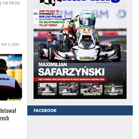
ę na torze
KW. 3, 2020
letował
FACEBOOK
rzech
R