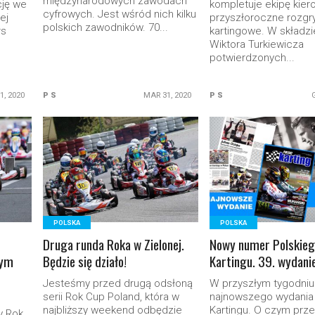
międzynarodowych zawodach
cję we
kompletuje ekipę kie
cyfrowych. Jest wśród nich kilku
ej
przyszłoroczne rozgr
polskich zawodników. 70...
rs
kartingowe. W składzi
Wiktora Turkiewicza
potwierdzonych...
1, 2020
P S
MAR 31, 2020
P S
READ MORE
READ MORE
POLSKA
POLSKA
Druga runda Roka w Zielonej.
Nowy numer Polskie
wym
Będzie się działo!
Kartingu. 39. wydani
Jesteśmy przed drugą odsłoną
W przyszłym tygodniu
serii Rok Cup Poland, która w
najnowszego wydania
najbliższy weekend odbędzie
Kartingu. O czym prz
y Rok