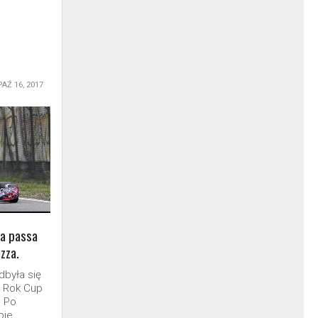
PAŹ 16, 2017
na passa
zza.
dbyła się
 Rok Cup
. Po
ie...