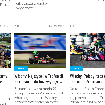
również
Turkiewicza wygrał w
Polski.
Bydgoszczy...
26, 2017
P S
MAJ 28, 2017
P S
READ MORE
READ MORE
ŚWIAT
ŚWIAT
eamy
Włochy: Najszybsi w Trofeo di
Włochy: Polacy na st
y,
Primavera, ale bez zwycięstw.
Trofeo di Primavera
Za nami pierwsza runda 27.
Na torze South Garda 
edycji Trofeo di Primavera czyli
najbliższy weekend o
.
włoskiego pucharu Wiosny.
się pierwsza runda Tr
aportu
Zawody rozegrano na torze...
Primavera czyli wiosen
ów i