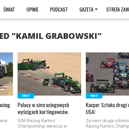
ŚWIAT
OPINIE
PODCAST
GAZETA
STREFA ZA
GED "KAMIL GRABOWSKI"
READ MORE
READ MORE
ŚWIAT
ŚWIAT
acing
Polacy w simracingowych
Kacper Sztuka drugi 
wyścigach kartingowców.
USA!
eria
SIM Racing Karters
Za nami druga odsłon
Championship wkracza w
Racing Karters Champ