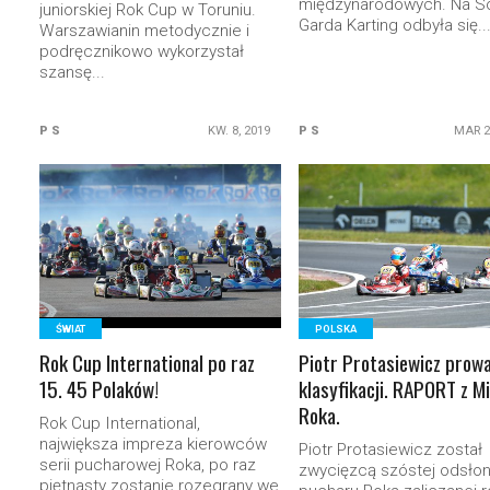
międzynarodowych. Na S
juniorskiej Rok Cup w Toruniu.
Garda Karting odbyła się..
Warszawianin metodycznie i
podręcznikowo wykorzystał
szansę...
P S
KW. 8, 2019
P S
MAR 2
READ MORE
READ MORE
ŚWIAT
POLSKA
Rok Cup International po raz
Piotr Protasiewicz prow
15. 45 Polaków!
klasyfikacji. RAPORT z Mi
Roka.
Rok Cup International,
największa impreza kierowców
Piotr Protasiewicz został
serii pucharowej Roka, po raz
zwycięzcą szóstej odsło
piętnasty zostanie rozegrany we