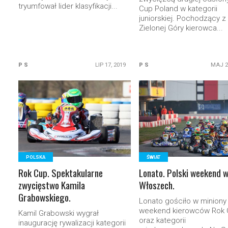
tryumfował lider klasyfikacji...
Cup Poland w kategorii
juniorskiej. Pochodzący z
Zielonej Góry kierowca...
P S
LIP 17, 2019
P S
MAJ 2
READ MORE
READ MORE
POLSKA
ŚWIAT
Rok Cup. Spektakularne
Lonato. Polski weekend 
zwycięstwo Kamila
Włoszech.
Grabowskiego.
Lonato gościło w miniony
weekend kierowców Rok 
Kamil Grabowski wygrał
oraz kategorii
inaugurację rywalizacji kategorii