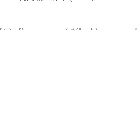
 8, 2015
P S
CZE 24, 2015
P S
M