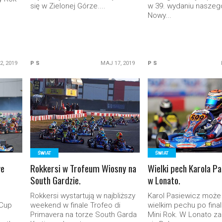
się w Zielonej Górze....
w 39. wydaniu naszeg
Nowy...
2, 2019
P S
MAJ 17, 2019
P S
READ MORE
READ MORE
ŚWIAT
ŚWIAT
we
Rokkersi w Trofeum Wiosny na
Wielki pech Karola P
South Gardzie.
w Lonato.
Rokkersi wystartują w najbliższy
Karol Pasiewicz może
Cup
weekend w finale Trofeo di
wielkim pechu po final
Primavera na torze South Garda
Mini Rok. W Lonato z