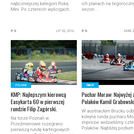
najliczniejszej kategorii Roka,
ich planach na tegoroczn
Mini. Po czterech wyścigach...
sezon....
P S
LIP 20, 2016
P S
MAR 2
READ MORE
READ MORE
POLSKA
ŚWIAT
KMP: Najlepszym kierowcą
Puchar Moraw: Najwyżej 
Easykarta 60 w pierwszej
Polaków Kamil Grabowski
rundzie Filip Zagórski.
W austriackim Brucku odb
kolejna runda pucharu Mo
Na torze Poznań w
imprezie widzieliśmy czt
Przeźmierowie rozegrano
Polaków. Najbliżej podium 
pierwszą rundę kartingowych