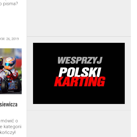
o pisma?
KW. 26, 2019
asiewicza
 mówić o
e kategorii
akończył