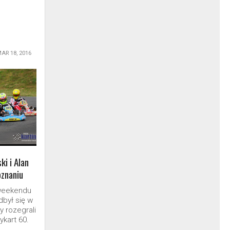
AR 18, 2016
ki i Alan
oznaniu
weekendu
dbył się w
y rozegrali
ykart 60.