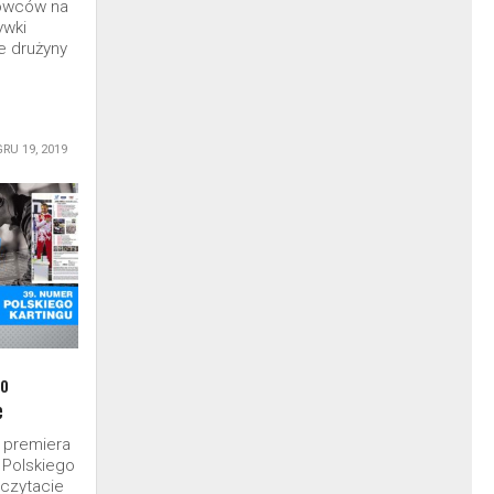
rowców na
ywki
e drużyny
GRU 19, 2019
go
e
 premiera
 Polskiego
eczytacie