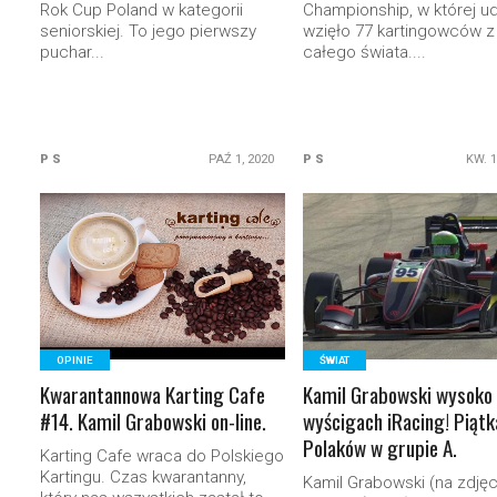
Rok Cup Poland w kategorii
Championship, w której ud
seniorskiej. To jego pierwszy
wzięło 77 kartingowców z
puchar...
całego świata....
P S
PAŹ 1, 2020
P S
KW. 1
READ MORE
READ MORE
OPINIE
ŚWIAT
Kwarantannowa Karting Cafe
Kamil Grabowski wysoko
#14. Kamil Grabowski on-line.
wyścigach iRacing! Piątk
Polaków w grupie A.
Karting Cafe wraca do Polskiego
Kartingu. Czas kwarantanny,
Kamil Grabowski (na zdjęc