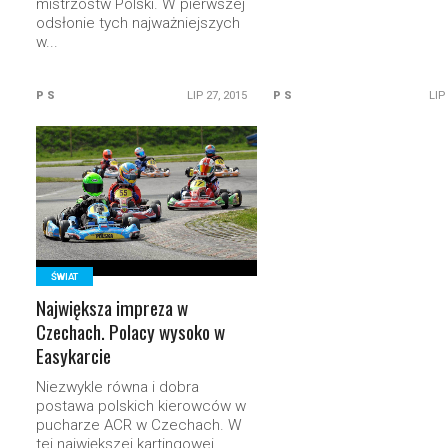
mistrzostw Polski. W pierwszej
odsłonie tych najważniejszych
w...
P S
LIP 27, 2015
P S
LIP
READ MORE
ŚWIAT
Największa impreza w
Czechach. Polacy wysoko w
Easykarcie
Niezwykle równa i dobra
postawa polskich kierowców w
pucharze ACR w Czechach. W
tej największej kartingowej