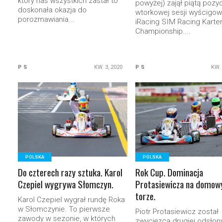
który nas wszystkich zastał to
powyżej) zajął piątą pozy
doskonała okazja do
wtorkowej sesji wyścigow
porozmawiania...
iRacing SIM Racing Karte
Championship....
P S
KW. 3, 2020
P S
KW. 
READ MORE
READ MORE
POLSKA
POLSKA
Do czterech razy sztuka. Karol
Rok Cup. Dominacja
Czepiel wygrywa Słomczyn.
Protasiewicza na domo
torze.
Karol Czepiel wygrał rundę Roka
w Słomczynie. To pierwsze
Piotr Protasiewicz został
zawody w sezonie, w których
zwycięzcą drugiej odsłon