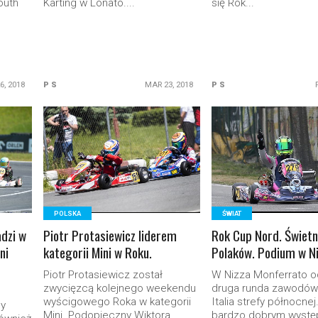
outh
Karting w Lonato....
się Rok...
.
6, 2018
P S
MAR 23, 2018
P S
READ MORE
READ MORE
POLSKA
ŚWIAT
adzi w
Piotr Protasiewicz liderem
Rok Cup Nord. Świet
ni
kategorii Mini w Roku.
Polaków. Podium w Ni
Piotr Protasiewicz został
W Nizza Monferrato o
zwycięzcą kolejnego weekendu
druga runda zawodów
wyścigowego Roka w kategorii
Italia strefy północnej
ny
Mini. Podopieczny Wiktora
bardzo dobrym występ