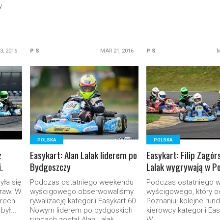
y
3, 2016
P S
MAR 21, 2016
P S
M
READ MORE
READ MORE
POLSKA
POLSKA
z
Easykart: Alan Lalak liderem po
Easykart: Filip Zagórs
.
Bydgoszczy
Lalak wygrywają w P
yła się
Podczas ostatniego weekendu
Podczas ostatniego 
raw. W
wyścigowego obserwowaliśmy
wyścigowego, który o
erech
rywalizację kategorii Easykart 60.
Poznaniu, kolejne rund
był...
Nowym liderem po bydgoskich
kierowcy kategorii Eas
rundach został Alan Lalak,...
W...