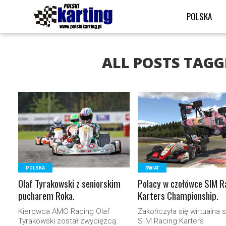
POLSKA
ALL POSTS TAG
READ MORE
READ MORE
POLSKA
ŚWIAT
Olaf Tyrakowski z seniorskim
Polacy w czołówce SIM R
pucharem Roka.
Karters Championship.
Kierowca AMO Racing Olaf
Zakończyła się wirtualna s
Tyrakowski został zwycięzcą
SIM Racing Karters