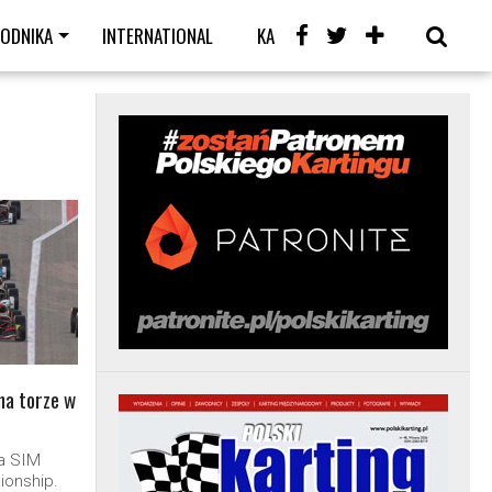
WODNIKA
INTERNATIONAL
KARTING CAFE
LIVE
na torze w
a SIM
ionship.