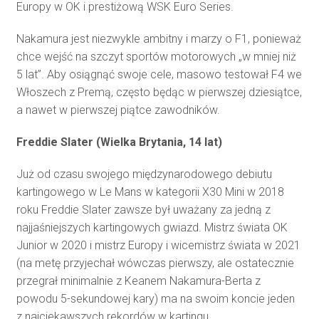
Europy w OK i prestiżową WSK Euro Series.
Nakamura jest niezwykle ambitny i marzy o F1, ponieważ
chce wejść na szczyt sportów motorowych „w mniej niż
5 lat”. Aby osiągnąć swoje cele, masowo testował F4 we
Włoszech z Premą, często będąc w pierwszej dziesiątce,
a nawet w pierwszej piątce zawodników.
Freddie Slater (Wielka Brytania, 14 lat)
Już od czasu swojego międzynarodowego debiutu
kartingowego w Le Mans w kategorii X30 Mini w 2018
roku Freddie Slater zawsze był uważany za jedną z
najjaśniejszych kartingowych gwiazd. Mistrz świata OK
Junior w 2020 i mistrz Europy i wicemistrz świata w 2021
(na metę przyjechał wówczas pierwszy, ale ostatecznie
przegrał minimalnie z Keanem Nakamura-Berta z
powodu 5-sekundowej kary) ma na swoim koncie jeden
z najciekawszych rekordów w kartingu.