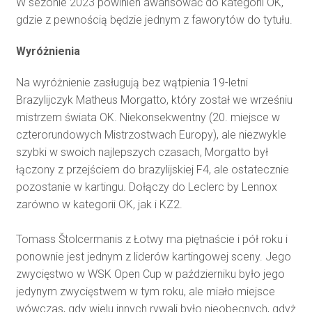
W sezonie 2023 powinien awansować do kategorii OK,
gdzie z pewnością będzie jednym z faworytów do tytułu.
Wyróżnienia
Na wyróżnienie zasługują bez wątpienia 19-letni
Brazylijczyk Matheus Morgatto, który został we wrześniu
mistrzem świata OK. Niekonsekwentny (20. miejsce w
czterorundowych Mistrzostwach Europy), ale niezwykle
szybki w swoich najlepszych czasach, Morgatto był
łączony z przejściem do brazylijskiej F4, ale ostatecznie
pozostanie w kartingu. Dołączy do Leclerc by Lennox
zarówno w kategorii OK, jak i KZ2.
Tomass Štolcermanis z Łotwy ma piętnaście i pół roku i
ponownie jest jednym z liderów kartingowej sceny. Jego
zwycięstwo w WSK Open Cup w październiku było jego
jedynym zwycięstwem w tym roku, ale miało miejsce
wówczas, gdy wielu innych rywali było nieobecnych, gdyż