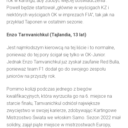
rok w kartingu, aby zdobyć więcej doświadczenia”.
Powell będzie startował „głównie w wyścigach KZ i
niektórych wyścigach OK w imprezach FIA”, tak jak na
przykład Taponen w ostatnim sezonie.
Enzo Tarnvanichkul (Tajlandia, 13 lat)
Jest najmłodszym kierowcą na tej liście i to normalne,
ponieważ do tej pory ścigał się tylko w OK-Junior.
Jednak Enzo Tarnvanichkul już zyskał zaufanie Red Bulla,
ponieważ team F1 dodał go do swojego zespołu
juniorów na przyszły rok.
Pomimo kolizji podczas jednego z biegów
kwalifikacyjnych, która wyrzuciła go na 6. miejsce na
starcie finału, Tarnvanichkul odniósł największe
zwycięstwo w swojej karierze, zdobywając Kartingowe
Mistrzostwo Świata we włoskim Sarno. Sezon 2022 miał
solidny, zajął piąte miejsce w mistrzostwach Europy,