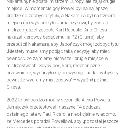
Nakamurę, nie został mistrzem Europy, ale zajął drugie
miejsce. W momencie gdy Powell był na najlepszej
drodze do zdobycia tytułu, a Nakamura był na trzecim
miejscu (co wystarczyło Jamajczykowi, by zostać
mistrzem), szef zespołu Kart Republic Dino Chiesa
nakazał kierowcy będącemu na P2 (Giltaire), aby
przepuścił Nakamurę, aby Japończyk mógł zdobyć tytuł.
„Niestety musieliśmy podjąć taką decyzję, aby mieć
pewność, że zajmiemy pierwsze i drugie miejsce w
mistrzostwach. Gdyby coś, kara, mechaniczne
przewinienie, wydarzyło się po wyścigu, nadal bylibyśmy
pewni, że wygramy mistrzostwa” – wyjaśnił później
Chiesa.
2022 to był bardzo mocny sezon dla Alexa Powella.
Jamajczyk przetestował maszynę F4 podczas
ostatniego lata w Paul-Ricard, a nieoficjalnie wiadomo,
że Mercedes poradził Powellowi, aby „pozostał jeszcze