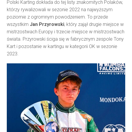
Polski Karting dokłada do tej listy znakomitych Polaków,
którzy rywalizowali w sezonie 2022 na najwyższym
poziomie z ogromnym powodzeniem. To przede
wszystkim
Jan Przyrowski
, który zajął drugie miejsce w
mistrzostwach Europy i trzecie miejsce w mistrzostwach
świata. Przyrowski ściga się w fabrycznym zespole Tony
Kart i pozostanie w kartingu w kategorii OK w sezonie
2023.