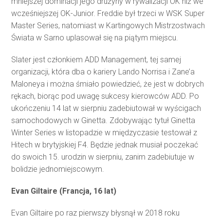
mniejszej dominacji jego drużyny w rywalizacji OK niż we
wcześniejszej OK-Junior. Freddie był trzeci w WSK Super
Master Series, natomiast w Kartingowych Mistrzostwach
Świata w Sarno uplasował się na piątym miejscu.
Slater jest członkiem ADD Management, tej samej
organizacji, która dba o kariery Lando Norrisa i Zane’a
Maloneya i można śmiało powiedzieć, że jest w dobrych
rękach, biorąc pod uwagę sukcesy kierowców ADD. Po
ukończeniu 14 lat w sierpniu zadebiutował w wyścigach
samochodowych w Ginetta. Zdobywając tytuł Ginetta
Winter Series w listopadzie w międzyczasie testował z
Hitech w brytyjskiej F4. Będzie jednak musiał poczekać
do swoich 15. urodzin w sierpniu, zanim zadebiutuje w
bolidzie jednomiejscowym.
Evan Giltaire (Francja, 16 lat)
Evan Giltaire po raz pierwszy błysnął w 2018 roku