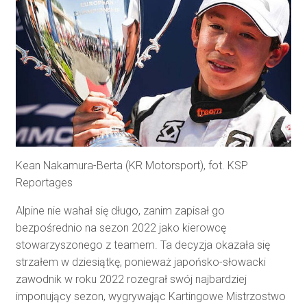
Kean Nakamura-Berta (KR Motorsport), fot. KSP
Reportages
Alpine nie wahał się długo, zanim zapisał go
bezpośrednio na sezon 2022 jako kierowcę
stowarzyszonego z teamem. Ta decyzja okazała się
strzałem w dziesiątkę, ponieważ japońsko-słowacki
zawodnik w roku 2022 rozegrał swój najbardziej
imponujący sezon, wygrywając Kartingowe Mistrzostwo