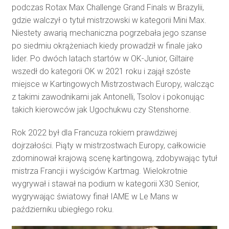
podczas Rotax Max Challenge Grand Finals w Brazylii,
gdzie walczył o tytuł mistrzowski w kategorii Mini Max.
Niestety awarią mechaniczna pogrzebała jego szanse
po siedmiu okrążeniach kiedy prowadził w finale jako
lider. Po dwóch latach startów w OK-Junior, Giltaire
wszedł do kategorii OK w 2021 roku i zajął szóste
miejsce w Kartingowych Mistrzostwach Europy, walcząc
z takimi zawodnikami jak Antonelli, Tsolov i pokonując
takich kierowców jak Ugochukwu czy Stenshorne.
Rok 2022 był dla Francuza rokiem prawdziwej
dojrzałości. Piąty w mistrzostwach Europy, całkowicie
zdominował krajową scenę kartingową, zdobywając tytuł
mistrza Francji i wyścigów Kartmag. Wielokrotnie
wygrywał i stawał na podium w kategorii X30 Senior,
wygrywając światowy finał IAME w Le Mans w
październiku ubiegłego roku.