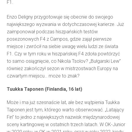
F1.
Enzo Deligny przygotowuje się obecnie do swojego
największego wyzwania w dotychczasowej karierze. Już
zaimponował podczas hiszpańskich testów
posezonowych F4 z Campos, gdzie zajął pierwsze
miejsce i zwrócił na siebie uwagę wielu ludzi ze świata
F1. Czy w tym roku w hiszpańskiej F4 zdoła powtórzyć
to samo osiągnięcie, co Nikola Tsolov? „Bułgarski Lew”
również zakończył sezon w mistrzostwach Europy na
czwartym miejscu… może to znak?
Tuukka Taponen (Finlandia, 16 lat)
Może i ma już szesnaście lat, ale bez wątpienia Tuukka
Taponen jest tym, którego warto obserwować. „Latający
Fin” to jedno z największych nazwisk międzynarodowej
sceny kartingowej w ostatnich trzech latach. W OK-Junior
w 2020 roku, w OK w 2021 roku, oraz w roku 2022, kiedy