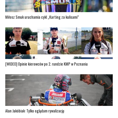
Miłosz Smuk uruchamia cykl „Karting za kulisami”
[WIDEO] Opinie kierowców po 2. rundzie KMP w Poznaniu
Alan Jakóbiak: Tylko oglądam rywalizację