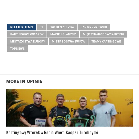
RELATED ITEMS
F1
IWO BESZTERDA
JAN PRZYROWSKI
KARTINGOWE GWIAZDY
MACIEJ GŁADYSZ
MIĘDZYNARODOWY KARTING
MISTRZOSTWA EUROPY
MISTRZOSTWA ŚWIATA
TEAMY KARTINGOWE
TOPNEWS
MORE IN OPINIE
Kartingowy Wtorek w Radio Wnet. Kacper Turoboyski