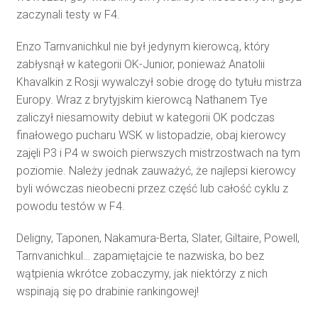
zaczynali testy w F4.
Enzo Tarnvanichkul nie był jedynym kierowcą, który
zabłysnął w kategorii OK-Junior, ponieważ Anatolii
Khavalkin z Rosji wywalczył sobie drogę do tytułu mistrza
Europy. Wraz z brytyjskim kierowcą Nathanem Tye
zaliczył niesamowity debiut w kategorii OK podczas
finałowego pucharu WSK w listopadzie, obaj kierowcy
zajęli P3 i P4 w swoich pierwszych mistrzostwach na tym
poziomie. Należy jednak zauważyć, że najlepsi kierowcy
byli wówczas nieobecni przez część lub całość cyklu z
powodu testów w F4.
Deligny, Taponen, Nakamura-Berta, Slater, Giltaire, Powell,
Tarnvanichkul… zapamiętajcie te nazwiska, bo bez
wątpienia wkrótce zobaczymy, jak niektórzy z nich
wspinają się po drabinie rankingowej!