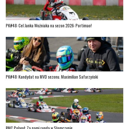
PK#48: Cel Janka Woźniaka na sezon 2026: Portimao!
PK#48: Kandydat na MVD sezonu. Maximilian Safarzyński
RMC Poland: Za nami runda w Słomczynie