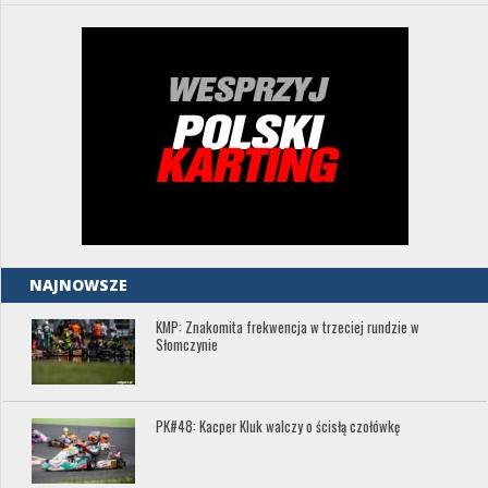
NAJNOWSZE
KMP: Znakomita frekwencja w trzeciej rundzie w
Słomczynie
PK#48: Kacper Kluk walczy o ścisłą czołówkę