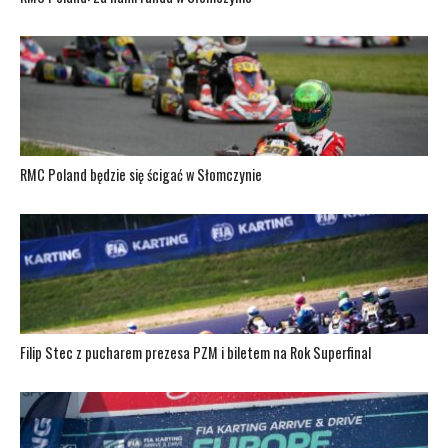
RMC Poland będzie się ścigać w Słomczynie
Filip Stec z pucharem prezesa PZM i biletem na Rok Superfinal