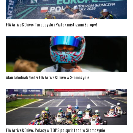
FIA Arrive&Drive: Turoboyski i Piątek mistrzami Europy!
Alan Jakóbiak śledzi FIA Arrive&Drive w Słomczynie
FIA Arrive&Drive: Polacy w TOP3 po sprintach w Słomczynie