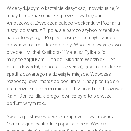
W decydującym o kształcie klasyfikacji indywidualnej VI
rundy biegu znakomicie zaprezentował się Jan
Antoszewski. Zwycięzca całego weekendu w Poznaniu
ruszył do startu z 7. pola, ale bardzo szybko przebił się
na czoło wyścigu. Po pięciu okrążeniach był już liderem i
prowadzenia nie oddał do mety. W walce o zwycięstwo
przepadli Michał Kasiborski i Mateusz Pyłka, a ich
miejsce zajęli Kamil Donicz i Nikodem Wierzbicki. Ten
drugi udowodnił, że potrafi się ścigać, gdy tuz po starcie
spadł z czwartego na dziesiąte miejsce. Wówczas
rozpoczął swój marsz po podium VI rundy plasując się
ostatecznie na trzecim miejscu. Tuż przed nim finiszował
Kamil Donicz, dla którego również było to pierwsze
podium w tym roku.
Świetną postawę w deszczu zaprezentował również
Marcin Zając dwukrotnie piąty na mecie. Wysoko