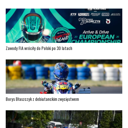
Zawody FIA wróciły do Polski po 30 latach
Borys Błaszczyk z debiutanckim zwycięstwem