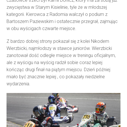
czasówce trzeci był Kamil Donicz, który ma za sobą już
zwycięstwa w Starym Kisielinie, tyle że w młodszej
kategorii. Kierowca z Radomia walczył o podium z
Bartoszem Paziewskim i ostatecznie przegrał, zajmując
w obu wyścigach czwarte miejsce.
Z bardzo dobrej strony pokazał się z kolei Nikodem
Wierzbicki, najmłodszy w stawce juniorów. Wierzbicki
zanotował dość odległe miejsce w treningu oficjalnym,
ale z wyścigu na wyścig radził sobie coraz lepiej
kończąc drugi finał na piątym miejscu. Dzień później
miało być znacznie lepiej , co pokazały niedzielne
wydarzenia.