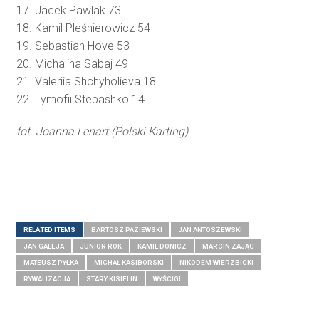
17. Jacek Pawlak 73
18. Kamil Pleśnierowicz 54
19. Sebastian Hove 53
20. Michalina Sabaj 49
21. Valeriia Shchyholieva 18
22. Tymofii Stepashko 14
fot. Joanna Lenart (Polski Karting)
RELATED ITEMS
BARTOSZ PAZIEWSKI
JAN ANTOSZEWSKI
JAN GALEJA
JUNIOR ROK
KAMIL DONICZ
MARCIN ZAJĄC
MATEUSZ PYŁKA
MICHAŁ KASIBORSKI
NIKODEM WIERZBICKI
RYWALIZACJA
STARY KISIELIN
WYŚCIGI