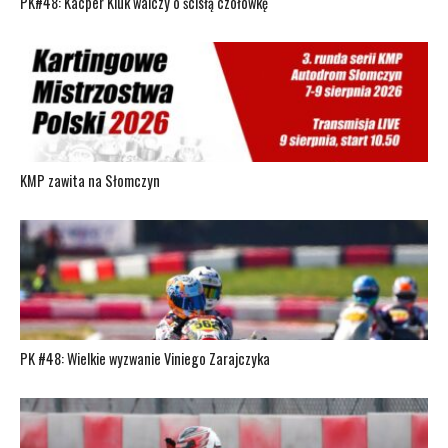
PK#48: Kacper Kluk walczy o ścisłą czołówkę
KMP zawita na Słomczyn
PK #48: Wielkie wyzwanie Viniego Zarajczyka