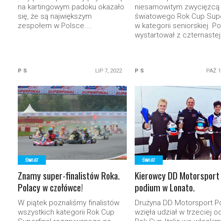
na kartingowym padoku okazało
niesamowitym zwycięzcą 
się, że są największym
światowego Rok Cup Supe
zespołem w Polsce....
w kategorii seniorskiej. Po
wystartował z czternastej.
P S
LIP 7, 2022
P S
PAŹ 1
READ MORE
READ MORE
ŚWIAT
ŚWIAT
Znamy super-finalistów Roka.
Kierowcy DD Motorsport
Polacy w czołówce!
podium w Lonato.
W piątek poznaliśmy finalistów
Drużyna DD Motorsport P
wszystkich kategorii Rok Cup
wzięła udział w trzeciej o