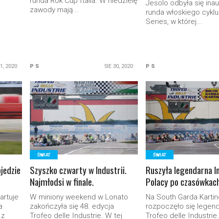
runda Rok Cup Italia. W niedzielę
Jesolo odbyła się ina
zawody mają...
runda włoskiego cykl
Series, w której...
1, 2020
P S
SIE 30, 2020
P S
READ MORE
READ MORE
ŚWIAT
ŚWIAT
jedzie
Szyszko czwarty w Industrii.
Ruszyła legendarna I
Najmłodsi w finale.
Polacy po czasówkach
artuje
W miniony weekend w Lonato
Na South Garda Karti
a
zakończyła się 48. edycja
rozpoczęło się legen
 z
Trofeo delle Industrie. W tej
Trofeo delle Industrie.