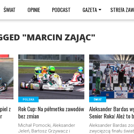
ŚWIAT
OPINIE
PODCAST
GAZETA
STREFA ZA
GGED "MARCIN ZAJĄC"
READ MORE
READ MORE
POLSKA
ŚWIAT
piel z
Rok Cup: Na półmetku zawodów
Aleksander Bardas 
or
bez zmian
Senior Roka! Ależ to b
Michał Pomocki, Aleksander
Aleksander Bardas zo
Jeleń, Bartosz Grzywacz i
zwycięzcą finału świ