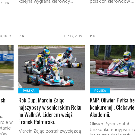
kolejna wygrana kierowcy...
polskich kierowców....
e final
4, 2019
P S
LIP 17, 2019
P S
READ MORE
READ MORE
POLSKA
POLSKA
ech
Rok Cup. Marcin Zając
KMP. Oliwier Pyłka be
najszybszy w seniorskim Roku
konkurencji. Ciekawie
na WallraV. Liderem wciąż
Akademii.
na
Franek Palmirski.
arcie w
Oliwier Pyłka został
stanie
bezkonkurencyjnym z
Marcin Zając został zwycięzcą
ów....