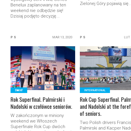
Zielonej Góry pojawią się..
Benelux zaplanowany na ten
weekend nie odbędzie się!
Dzisiaj podjęto decyzję...
P S
MAR 13, 2020
P S
LUT 
READ MORE
READ MORE
ŚWIAT
INTERNATIONAL
Rok Superfinal. Palmirski i
Rok Cup Superfinal. Palm
Nadolski w czołówce seniorów.
and Nadolski at the fore
of seniors.
W zakończonym w miniony
weekend we Włoszech
Two Polish drivers Franci
Superfinale Rok Cup dwóch
Palmirski and Kacper Nado