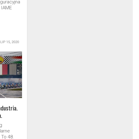
uguracyjna
u IAME
LIP 15, 2020
ndustria.
.
ng
darne
 To 48.