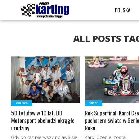
POLSKA
ALL POSTS TA
READ MORE
READ MORE
POLSKA
ŚWIAT
50 tytułów w 10 lat. DD
Rok Superfinal: Karol Cze
Motorsport obchodzi okrągłe
pucharem świata w Seni
urodziny
Roku
Gdy po raz pierwszy pojawili się
Karol Czepiel został