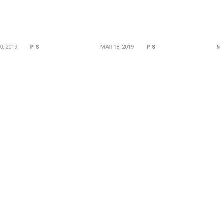
0, 2019
P S
MAR 18, 2019
P S
M