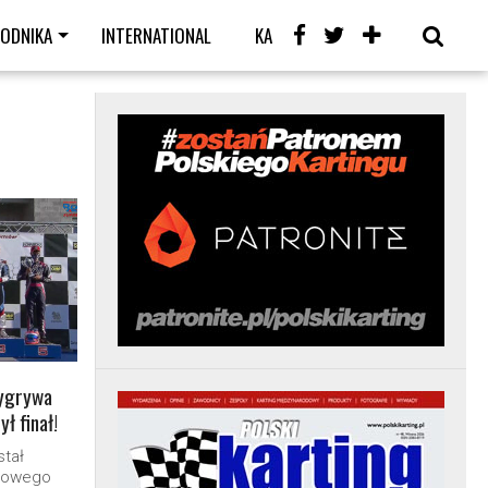
WODNIKA
INTERNATIONAL
KARTING CAFE
LIVE
wygrywa
ył finał!
stał
atowego