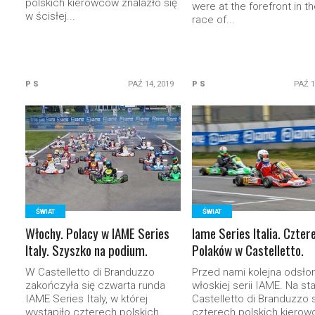
polskich kierowców znalazło się
were at the forefront in th
w ścisłej...
race of...
P S
PAŹ 14, 2019
P S
PAŹ 1
READ MORE
READ MORE
ŚWIAT
ŚWIAT
Włochy. Polacy w IAME Series
Iame Series Italia. Czter
Italy. Szyszko na podium.
Polaków w Castelletto.
W Castelletto di Branduzzo
Przed nami kolejna odsło
zakończyła się czwarta runda
włoskiej serii IAME. Na st
IAME Series Italy, w której
Castelletto di Branduzzo 
wystąpiło czterech polskich
czterech polskich kierowc