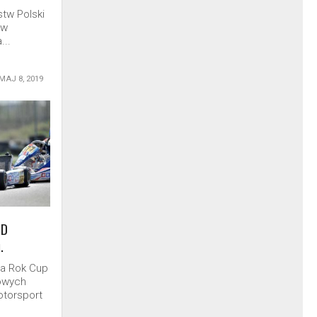
tw Polski
 w
...
MAJ 8, 2019
DD
.
ia Rok Cup
owych
otorsport