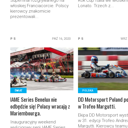
Superfinal rozgrywanego na
Rok Cup Italia we włoskim
włoskiej Franciacorcie. Polscy
Lonato. Trzech z...
kierowcy znakomicie
prezentowali...
P S
PAŹ 16, 2020
P S
WRZ 
READ MORE
READ MORE
ŚWIAT
POLSKA
IAME Series Benelux nie
DD Motorsport Poland po
odbędzie się! Polacy wracają z
w Trofeo Margutti.
Mariembourga.
Ekipa DD Motorsport wyst
w 31. edycji Trofeo Andre
Inauguracyjny weekend
Margutti. Kierowcy teamu
wyścigowy serii IAME Series