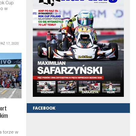
Rok Cup
go w
PAŹ 17, 2020
ort
FACEBOOK
skim
a torze w