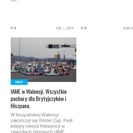
P S
KW. 1, 2019
P S
MAR 3
READ MORE
ŚWIAT
IAME w Walencji. Wszystkie
puchary dla Brytyjczyków i
Hiszpana.
W hiszpańskiej Walencji
zakończył się Winter Cup. Padł
kolejny rekord frekwencji w
zawodach zimowych IAME.