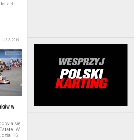
listach...
LIS 2, 2019
laków w
odbyła się
 Estate. W
udział 16