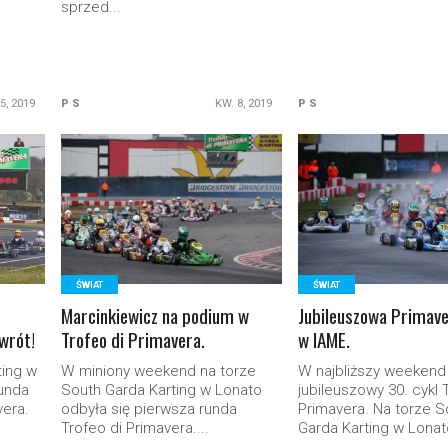
sprzed...
5, 2019
P S
KW. 8, 2019
P S
READ MORE
READ MORE
ŚWIAT
ŚWIAT
Marcinkiewicz na podium w
Jubileuszowa Primave
owrót!
Trofeo di Primavera.
w IAME.
ting w
W miniony weekend na torze
W najbliższy weekend
runda
South Garda Karting w Lonato
jubileuszowy 30. cykl 
vera.
odbyła się pierwsza runda
Primavera. Na torze S
Trofeo di Primavera....
Garda Karting w Lonato