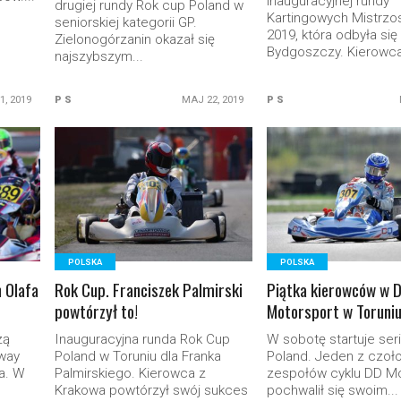
inauguracyjnej rundy
drugiej rundy Rok cup Poland w
Kartingowych Mistrzos
seniorskiej kategorii GP.
2019, która odbyła się
Zielonogórzanin okazał się
Bydgoszczy. Kierowca
najszybszym...
1, 2019
P S
MAJ 22, 2019
P S
READ MORE
READ MORE
POLSKA
POLSKA
 Olafa
Rok Cup. Franciszek Palmirski
Piątka kierowców w 
powtórzył to!
Motorsport w Toruniu
zą
Inauguracyjna runda Rok Cup
W sobotę startuje ser
way
Poland w Toruniu dla Franka
Poland. Jeden z czoł
ia. W
Palmirskiego. Kierowca z
zespołów cyklu DD M
Krakowa powtórzył swój sukces
pochwalił się swoim...