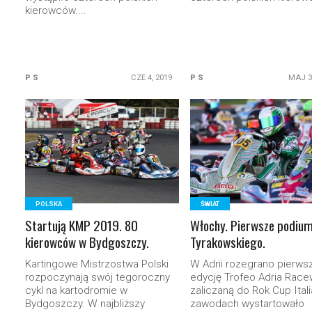
kierowców....
P S
CZE 4, 2019
P S
MAJ 3
READ MORE
READ MORE
POLSKA
ŚWIAT
Startują KMP 2019. 80
Włochy. Pierwsze podium
kierowców w Bydgoszczy.
Tyrakowskiego.
Kartingowe Mistrzostwa Polski
W Adrii rozegrano pierws
rozpoczynają swój tegoroczny
edycję Trofeo Adria Race
cykl na kartodromie w
zaliczaną do Rok Cup Ital
Bydgoszczy. W najbliższy
zawodach wystartowało