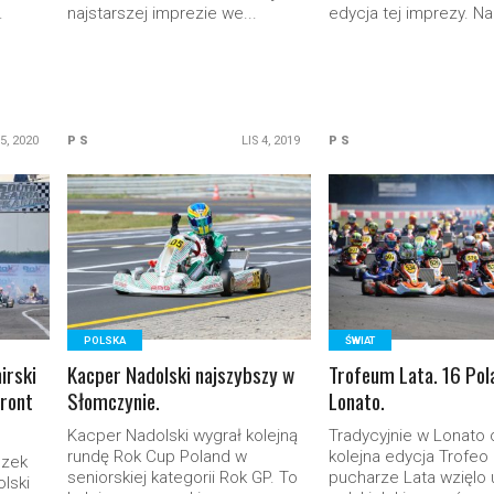
.
najstarszej imprezie we...
edycja tej imprezy. Na 
5, 2020
P S
LIS 4, 2019
P S
READ MORE
READ MORE
POLSKA
ŚWIAT
irski
Kacper Nadolski najszybszy w
Trofeum Lata. 16 Po
front
Słomczynie.
Lonato.
Kacper Nadolski wygrał kolejną
Tradycyjnie w Lonato 
rundę Rok Cup Poland w
kolejna edycja Trofeo
szek
seniorskiej kategorii Rok GP. To
pucharze Lata wzięlo 
lski