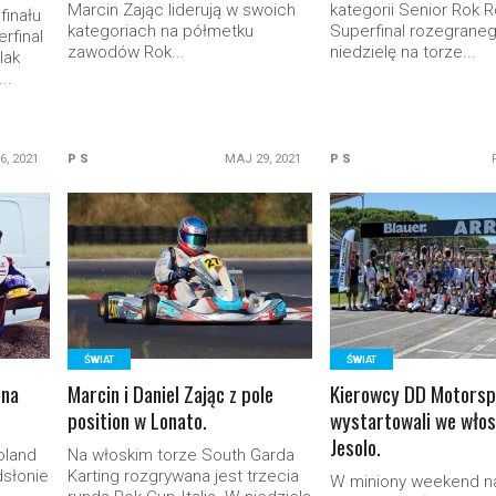
Marcin Zając liderują w swoich
kategorii Senior Rok 
finału
kategoriach na półmetku
Superfinal rozegrane
rfinal
zawodów Rok...
niedzielę na torze...
lak
..
6, 2021
P S
MAJ 29, 2021
P S
READ MORE
READ MORE
ŚWIAT
ŚWIAT
 na
Marcin i Daniel Zając z pole
Kierowcy DD Motorsp
position w Lonato.
wystartowali we wło
Jesolo.
oland
Na włoskim torze South Garda
dsłonie
Karting rozgrywana jest trzecia
W miniony weekend n