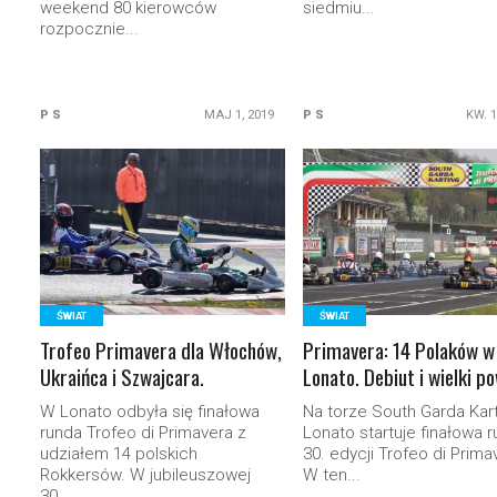
weekend 80 kierowców
siedmiu...
rozpocznie...
P S
MAJ 1, 2019
P S
KW. 1
READ MORE
READ MORE
ŚWIAT
ŚWIAT
Trofeo Primavera dla Włochów,
Primavera: 14 Polaków w
Ukraińca i Szwajcara.
Lonato. Debiut i wielki p
W Lonato odbyła się finałowa
Na torze South Garda Kar
runda Trofeo di Primavera z
Lonato startuje finałowa 
udziałem 14 polskich
30. edycji Trofeo di Prima
Rokkersów. W jubileuszowej
W ten...
30....