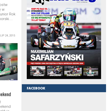
zostw
ę w
Junior Rok
orski....
LIP 24, 2015
FACEBOOK
eekend
t
eekend