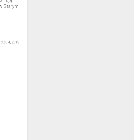
lifują
w Starym
CZE 4, 2015