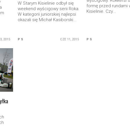
wyścigowy. Rokkersi sz
w
W Starym Kisielinie odbył się
formę przed rundami 
a
weekend wyścigowy serii Roka.
Kisielinie. Czy...
um
W kategorii juniorskiej najlepsi
okazali się Michał Kasiborski...
3, 2015
P S
CZE 11, 2015
P S
Pyłka
ch
ch