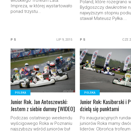
włoskiego Trofeum Lata.
Poland, które rozegrano 
Impreza, w której wystartowało
Bydgoszczy dwukrotnie n
ponad trzystu...
najwyższym stopniu podi
stawał Mateusz Pyłka....
P S
LIP 9, 2015
P S
CZE 2
READ MORE
READ MORE
POLSKA
POLSKA
Junior Rok. Jan Antoszewski:
Junior Rok: Kasiborski i 
Jestem z siebie dumny [WIDEO]
dzielą się punktami
Podczas ostatniego weekendu
Po inauguracyjnych runda
wyścigowego Roka w Poznaniu
juniorów Roka mamy dwó
najszybszy wśród juniorów był
liderów. Obrońca trofeum