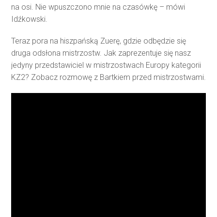
na osi. Nie wpuszczono mnie na czasówkę – mówi
Idźkowski.
Teraz pora na hiszpańską Zuerę, gdzie odbędzie się
druga odsłona mistrzostw. Jak zaprezentuje się nasz
jedyny przedstawiciel w mistrzostwach Europy kategorii
KZ2? Zobacz rozmowę z Bartkiem przed mistrzostwami.