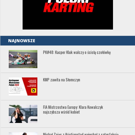
NAJNOWSZE
PK#48: Kacper Kluk walczy o ścisłą czołówkę
KMP zawita na Słomczyn
FIA Mistrzostwa Europy: Klara Kowalczyk
najszybsza wśród kobiet
Michał Zając z Kristianstad wyjechał z satysfakcją