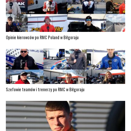
Opinie kierowców po RMC Poland w Biłgoraju
Szefowie teamów i trenerzy po RMC w Biłgoraju