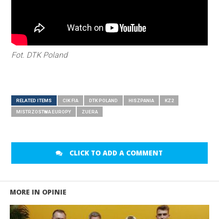
Fot. DTK Poland
RELATED ITEMS
CIK FIA
DTK POLAND
HISZPANIA
KZ2
MISTRZOSTWA EUROPY
ZUERA
CLICK TO ADD A COMMENT
MORE IN OPINIE