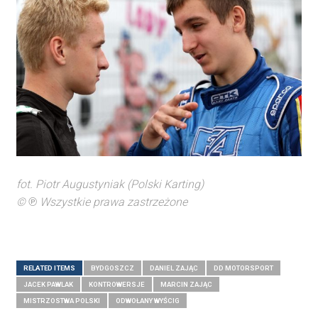
fot. Piotr Augustyniak (Polski Karting)
©
℗
Wszystkie prawa zastrzeżone
RELATED ITEMS
BYDGOSZCZ
DANIEL ZAJĄC
DD MOTORSPORT
JACEK PAWLAK
KONTROWERSJE
MARCIN ZAJĄC
MISTRZOSTWA POLSKI
ODWOŁANY WYŚCIG