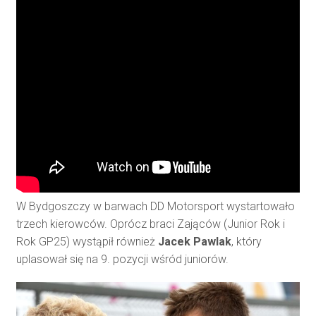
W Bydgoszczy w barwach DD Motorsport wystartowało
trzech kierowców. Oprócz braci Zająców (Junior Rok i
Rok GP25) wystąpił również
Jacek Pawlak
, który
uplasował się na 9. pozycji wśród juniorów.