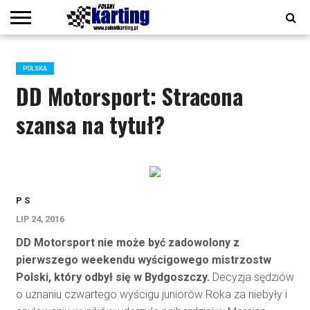
COOKIE
POLICY
KALENDARZ
KARTING
LIVE
PODCAST
POLITYKA
POLSKI
POLSKI
POLSKI
POLSKI
POLSKI
PRENUMERATA
REDAKCJA
REGULAMINY
START
TORY
WSPARCIE
WYDANIE
WYDAWNICTWA
WYNIKI
ZAWODNICY
2026
CAFE
PRYWATNOŚCI
KARTING
KARTING
KARTING
KARTING
KARTING
CYFROWE
POLSKA
#44
#45
#46
#47
#48
DD Motorsport: Stracona
szansa na tytuł?
P S
LIP 24, 2016
DD Motorsport nie może być zadowolony z
pierwszego weekendu wyścigowego mistrzostw
Polski, który odbył się w Bydgoszczy.
Decyzja sędziów
o uznaniu czwartego wyścigu juniorów Roka za niebyły i