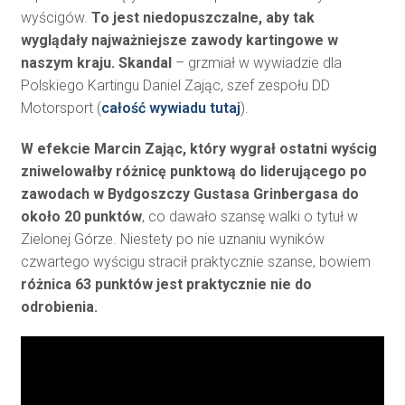
wyścigów.
To jest niedopuszczalne, aby tak
wyglądały najważniejsze zawody kartingowe w
naszym kraju. Skandal
– grzmiał w wywiadzie dla
Polskiego Kartingu Daniel Zając, szef zespołu DD
Motorsport (
całość wywiadu tutaj
).
W efekcie Marcin Zając, który wygrał ostatni wyścig
zniwelowałby różnicę punktową do liderującego po
zawodach w Bydgoszczy Gustasa Grinbergasa do
około 20 punktów
, co dawało szansę walki o tytuł w
Zielonej Górze. Niestety po nie uznaniu wyników
czwartego wyścigu stracił praktycznie szanse, bowiem
różnica 63 punktów jest praktycznie nie do
odrobienia.