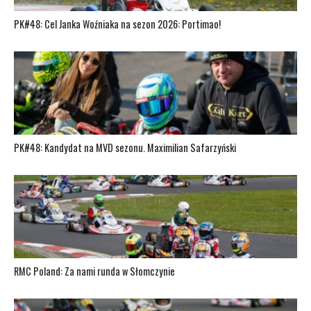
PK#48: Cel Janka Woźniaka na sezon 2026: Portimao!
PK#48: Kandydat na MVD sezonu. Maximilian Safarzyński
RMC Poland: Za nami runda w Słomczynie