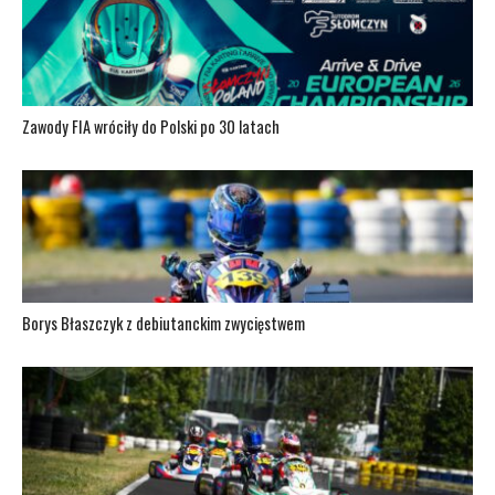
Zawody FIA wróciły do Polski po 30 latach
Borys Błaszczyk z debiutanckim zwycięstwem