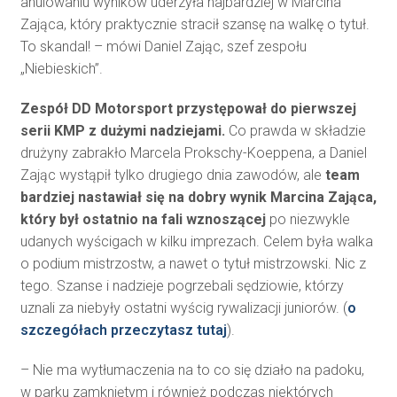
anulowaniu wyników uderzyła najbardziej w Marcina
Zająca, który praktycznie stracił szansę na walkę o tytuł.
To skandal! – mówi Daniel Zając, szef zespołu
„Niebieskich”.
Zespół DD Motorsport przystępował do pierwszej
serii KMP z dużymi nadziejami.
Co prawda w składzie
drużyny zabrakło Marcela Prokschy-Koeppena, a Daniel
Zając wystąpił tylko drugiego dnia zawodów, ale
team
bardziej nastawiał się na dobry wynik Marcina Zająca,
który był ostatnio na fali wznoszącej
po niezwykle
udanych wyścigach w kilku imprezach. Celem była walka
o podium mistrzostw, a nawet o tytuł mistrzowski. Nic z
tego. Szanse i nadzieje pogrzebali sędziowie, którzy
uznali za niebyły ostatni wyścig rywalizacji juniorów. (
o
szczegółach przeczytasz tutaj
).
– Nie ma wytłumaczenia na to co się działo na padoku,
w parku zamkniętym i również podczas niektórych