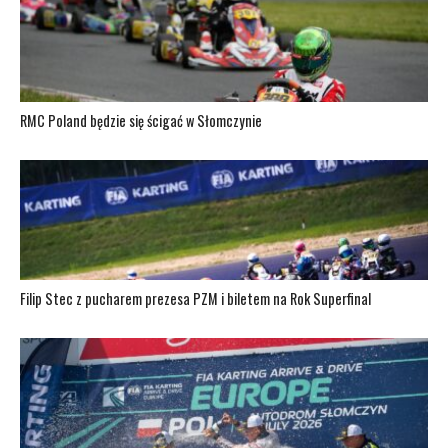
RMC Poland będzie się ścigać w Słomczynie
Filip Stec z pucharem prezesa PZM i biletem na Rok Superfinal