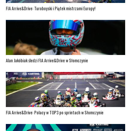
FIA Arrive&Drive: Turoboyski i Piątek mistrzami Europy!
Alan Jakóbiak śledzi FIA Arrive&Drive w Słomczynie
FIA Arrive&Drive: Polacy w TOP3 po sprintach w Słomczynie