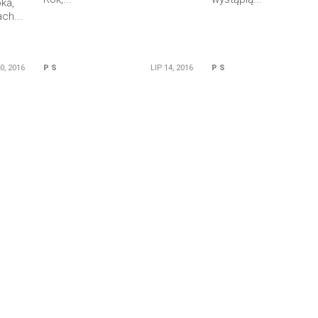
oka,
ch...
20, 2016
P S
LIP 14, 2016
P S