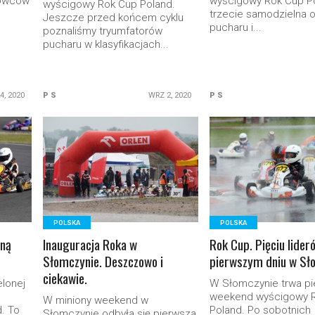
rowców
wyścigowy Rok Cup Po
wyścigowy Rok Cup Poland.
trzecie samodzielna 
Jeszcze przed końcem cyklu
pucharu i...
poznaliśmy tryumfatorów
pucharu w klasyfikacjach...
4, 2020
P S
WRZ 2, 2020
P S
READ MORE
READ MORE
POLSKA
POLSKA
jną
Inauguracja Roka w
Rok Cup. Pięciu lider
Słomczynie. Deszczowo i
pierwszym dniu w Sł
ciekawie.
elonej
W Słomczynie trwa p
weekend wyścigowy 
W miniony weekend w
d. To
Poland. Po sobotnich
Słomczynie odbyła się pierwsza