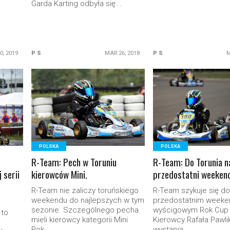
Garda Karting odbyła się...
0, 2019
P S
MAR 26, 2018
P S
M
READ MORE
READ MORE
POLSKA
POLSKA
R-Team: Pech w Toruniu
R-Team: Do Torunia n
 serii
kierowców Mini.
przedostatni weeken
R-Team nie zaliczy toruńskiego
R-Team szykuje się do
weekendu do najlepszych w tym
przedostatnim weeke
sezonie. Szczególnego pecha
wyścigowym Rok Cup 
to
mieli kierowcy kategorii Mini
Kierowcy Rafała Pawl
Rok,...
wystąpią...