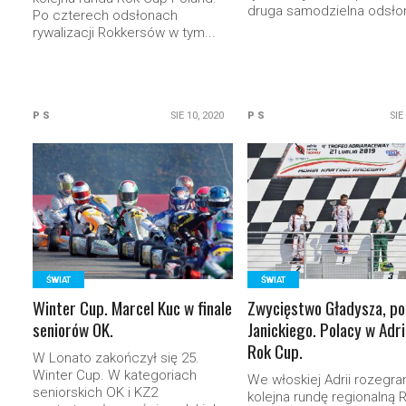
druga samodzielna odsłon
Po czterech odsłonach
rywalizacji Rokkersów w tym...
P S
SIE 10, 2020
P S
SIE
READ MORE
READ MORE
ŚWIAT
ŚWIAT
Winter Cup. Marcel Kuc w finale
Zwycięstwo Gładysza, p
seniorów OK.
Janickiego. Polacy w Adri
Rok Cup.
W Lonato zakończył się 25.
Winter Cup. W kategoriach
We włoskiej Adrii rozegra
seniorskich OK i KZ2
kolejna rundę regionalną 