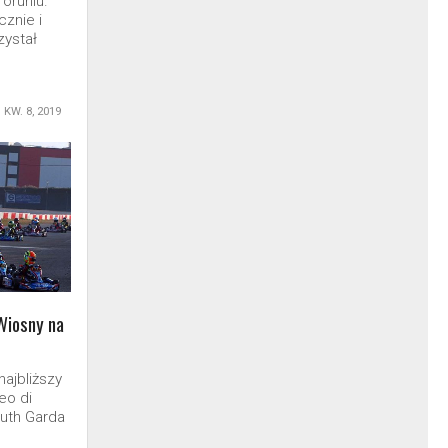
Toruniu.
znie i
ystał
KW. 8, 2019
Wiosny na
najbliższy
eo di
outh Garda