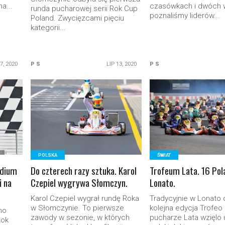
a...
czasówkach i dwóch 
runda pucharowej serii Rok Cup
poznaliśmy liderów...
Poland. Zwycięzcami pięciu
kategorii...
 7, 2020
P S
LIP 13, 2020
P S
READ MORE
READ MORE
POLSKA
ŚWIAT
odium
Do czterech razy sztuka. Karol
Trofeum Lata. 16 Po
i na
Czepiel wygrywa Słomczyn.
Lonato.
Karol Czepiel wygrał rundę Roka
Tradycyjnie w Lonato 
w Słomczynie. To pierwsze
kolejna edycja Trofeo
no
zawody w sezonie, w których
pucharze Lata wzięlo 
Rok