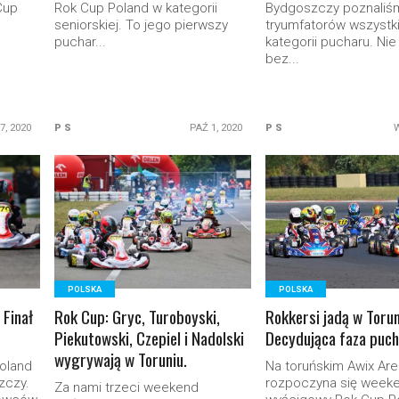
Cup
Rok Cup Poland w kategorii
Bydgoszczy poznaliś
seniorskiej. To jego pierwszy
tryumfatorów wszystk
puchar...
kategorii pucharu. Nie
bez...
7, 2020
P S
PAŹ 1, 2020
P S
W
READ MORE
READ MORE
POLSKA
POLSKA
 Finał
Rok Cup: Gryc, Turoboyski,
Rokkersi jadą w Torun
Piekutowski, Czepiel i Nadolski
Decydująca faza puch
wygrywają w Toruniu.
oland
Na toruńskim Awix Ar
zczy.
rozpoczyna się week
Za nami trzeci weekend