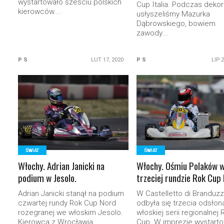
wystartowało sześciu polskich
Cup Italia. Podczas dekor
kierowców....
usłyszeliśmy Mazurka
Dąbrowskiego, bowiem
zawody...
P S
LUT 17, 2020
P S
LIP 
READ MORE
READ MORE
ŚWIAT
ŚWIAT
Włochy. Adrian Janicki na
Włochy. Ośmiu Polaków 
podium w Jesolo.
trzeciej rundzie Rok Cup
Adrian Janicki stanął na podium
W Castelletto di Branduz
czwartej rundy Rok Cup Nord
odbyła się trzecia odsłon
rozegranej we włoskim Jesolo.
włoskiej serii regionalnej 
Kierowca z Wrocławia...
Cup. W imprezie wystart