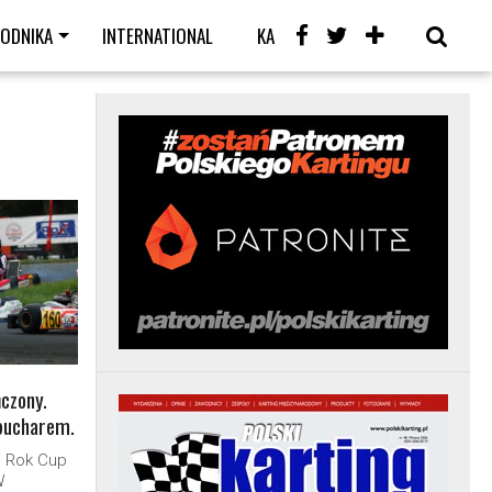
WODNIKA
INTERNATIONAL
KARTING CAFE
LIVE
czony.
 pucharem.
i Rok Cup
W