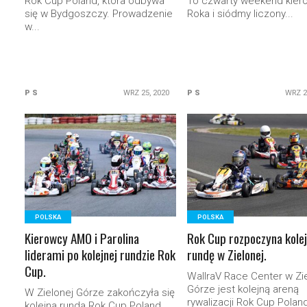
Rok Cup Poland, która odbywa
To czwarty weekend kie
się w Bydgoszczy. Prowadzenie
Roka i siódmy liczony...
w...
P S
WRZ 25, 2020
P S
WRZ 2
READ MORE
READ MORE
POLSKA
POLSKA
Kierowcy AMO i Parolina
Rok Cup rozpoczyna kole
liderami po kolejnej rundzie Rok
rundę w Zielonej.
Cup.
WallraV Race Center w Zi
Górze jest kolejną areną
W Zielonej Górze zakończyła się
rywalizacji Rok Cup Polan
kolejna runda Rok Cup Poland.