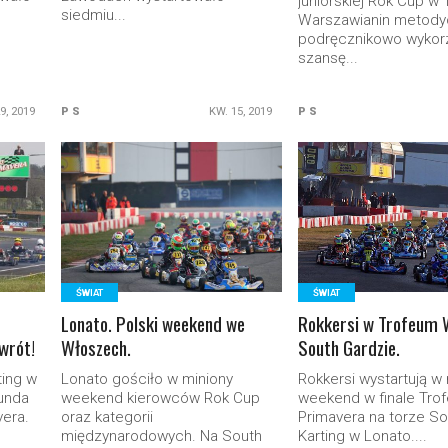
juniorskiej Rok Cup w 
siedmiu...
Warszawianin metodyc
podręcznikowo wykorz
szansę...
9, 2019
P S
KW. 15, 2019
P S
READ MORE
READ MORE
ŚWIAT
ŚWIAT
Lonato. Polski weekend we
Rokkersi w Trofeum 
owrót!
Włoszech.
South Gardzie.
ting w
Lonato gościło w miniony
Rokkersi wystartują w 
runda
weekend kierowców Rok Cup
weekend w finale Trof
vera.
oraz kategorii
Primavera na torze S
międzynarodowych. Na South
Karting w Lonato....