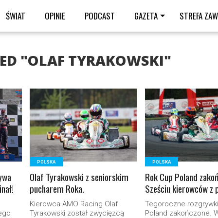
ŚWIAT
OPINIE
PODCAST
GAZETA
STREFA ZA
GED "OLAF TYRAKOWSKI"
READ MORE
READ MORE
POLSKA
POLSKA
ywa
Olaf Tyrakowski z seniorskim
Rok Cup Poland zakoń
inał!
pucharem Roka.
Sześciu kierowców z
Kierowca AMO Racing Olaf
Tegoroczne rozgrywk
ego
Tyrakowski został zwycięzcą
Poland zakończone. 