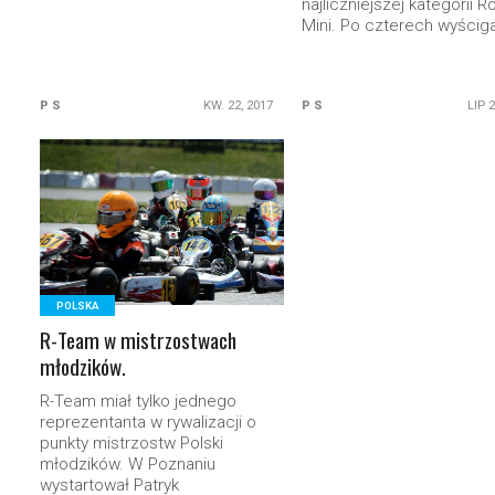
najliczniejszej kategorii R
Mini. Po czterech wyściga
P S
KW. 22, 2017
P S
LIP 
READ MORE
POLSKA
R-Team w mistrzostwach
młodzików.
R-Team miał tylko jednego
reprezentanta w rywalizacji o
punkty mistrzostw Polski
młodzików. W Poznaniu
wystartował Patryk