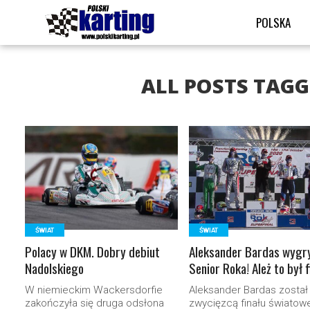
POLSKA
ALL POSTS TAG
READ MORE
READ MORE
ŚWIAT
ŚWIAT
Polacy w DKM. Dobry debiut
Aleksander Bardas wygr
Nadolskiego
Senior Roka! Ależ to był f
W niemieckim Wackersdorfie
Aleksander Bardas został
zakończyła się druga odsłona
zwycięzcą finału światow