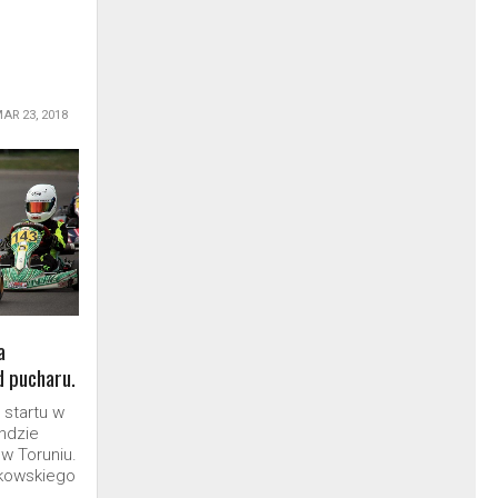
AR 23, 2018
a
d pucharu.
 startu w
ndzie
w Toruniu.
ikowskiego