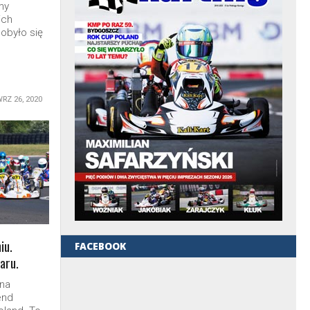
my
ich
 obyło się
RZ 26, 2020
iu.
FACEBOOK
aru.
ena
end