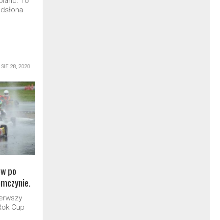
land. To
odsłona
SIE 28, 2020
ów po
omczynie.
ierwszy
Rok Cup