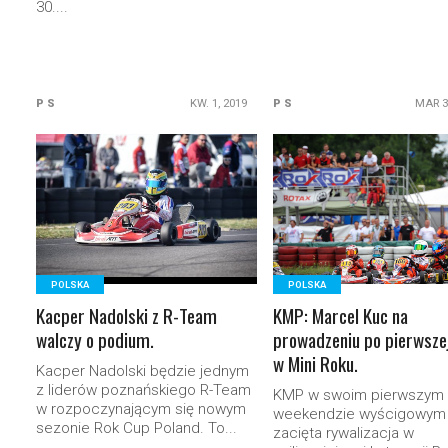
30....
P S
KW. 1, 2019
P S
MAR 3
READ MORE
READ MORE
POLSKA
POLSKA
Kacper Nadolski z R-Team
KMP: Marcel Kuc na
walczy o podium.
prowadzeniu po pierwszej
w Mini Roku.
Kacper Nadolski będzie jednym
z liderów poznańskiego R-Team
KMP w swoim pierwszym
w rozpoczynającym się nowym
weekendzie wyścigowym 
sezonie Rok Cup Poland. To...
zacięta rywalizacja w