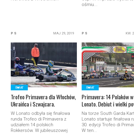
ośmiu...
P S
MAJ 29, 2019
P S
KW. 2
READ MORE
READ MORE
ŚWIAT
ŚWIAT
Trofeo Primavera dla Włochów,
Primavera: 14 Polaków w
Ukraińca i Szwajcara.
Lonato. Debiut i wielki p
W Lonato odbyła się finałowa
Na torze South Garda Kar
runda Trofeo di Primavera z
Lonato startuje finałowa 
udziałem 14 polskich
30. edycji Trofeo di Prima
Rokkersów. W jubileuszowej
W ten...