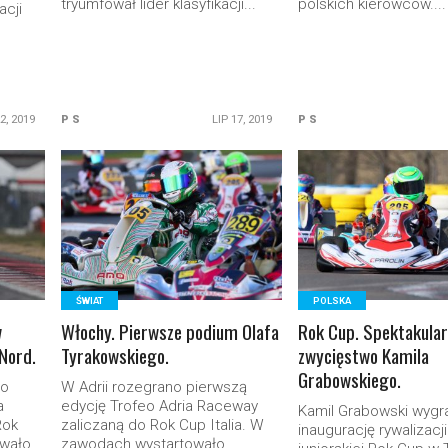
tryumfował lider klasyfikacji...
polskich kierowców....
acji
22, 2019
P S
LIP 17, 2019
P S
READ MORE
READ MORE
ŚWIAT
POLSKA
w
Włochy. Pierwsze podium Olafa
Rok Cup. Spektakula
 Nord.
Tyrakowskiego.
zwycięstwo Kamila
Grabowskiego.
zo
W Adrii rozegrano pierwszą
a
edycję Trofeo Adria Raceway
Kamil Grabowski wygr
Rok
zaliczaną do Rok Cup Italia. W
inaugurację rywalizacji
owało
zawodach wystartowało