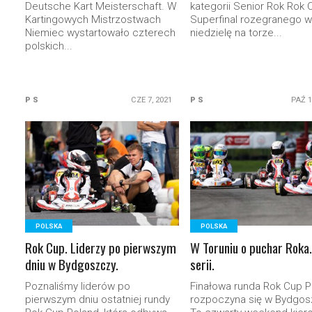
Deutsche Kart Meisterschaft. W
kategorii Senior Rok Rok 
Kartingowych Mistrzostwach
Superfinal rozegranego w
Niemiec wystartowało czterech
niedzielę na torze...
polskich...
P S
CZE 7, 2021
P S
PAŹ 1
READ MORE
READ MORE
POLSKA
POLSKA
Rok Cup. Liderzy po pierwszym
W Toruniu o puchar Roka.
dniu w Bydgoszczy.
serii.
Poznaliśmy liderów po
Finałowa runda Rok Cup P
pierwszym dniu ostatniej rundy
rozpoczyna się w Bydgos