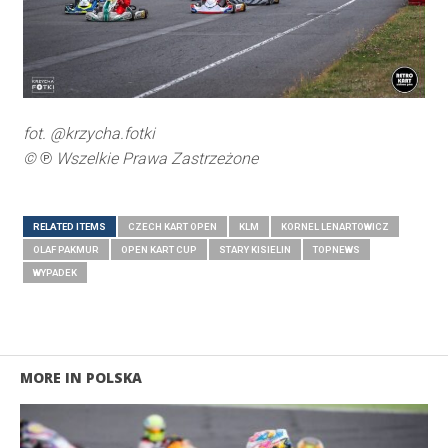
fot. @krzycha.fotki
© ℗ Wszelkie Prawa Zastrzeżone
RELATED ITEMS
CZECH KART OPEN
KLM
KORNEL LENARTOWICZ
OLAF PAKMUR
OPEN KART CUP
STARY KISIELIN
TOPNEWS
WYPADEK
MORE IN POLSKA