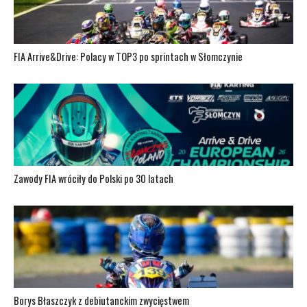
FIA Arrive&Drive: Polacy w TOP3 po sprintach w Słomczynie
Zawody FIA wróciły do Polski po 30 latach
Borys Błaszczyk z debiutanckim zwycięstwem