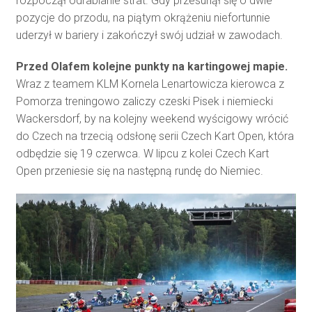
rozpoczął odrabianie strat. Gdy przesunął się o dwie
pozycje do przodu, na piątym okrążeniu niefortunnie
uderzył w bariery i zakończył swój udział w zawodach.
Przed Olafem kolejne punkty na kartingowej mapie.
Wraz z teamem KLM Kornela Lenartowicza kierowca z
Pomorza treningowo zaliczy czeski Pisek i niemiecki
Wackersdorf, by na kolejny weekend wyścigowy wrócić
do Czech na trzecią odsłonę serii Czech Kart Open, która
odbędzie się 19 czerwca. W lipcu z kolei Czech Kart
Open przeniesie się na następną rundę do Niemiec.