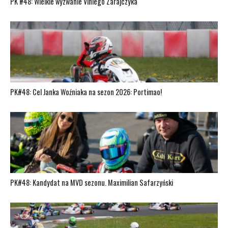
PK #48: Wielkie wyzwanie Viniego Zarajczyka
PK#48: Cel Janka Woźniaka na sezon 2026: Portimao!
PK#48: Kandydat na MVD sezonu. Maximilian Safarzyński