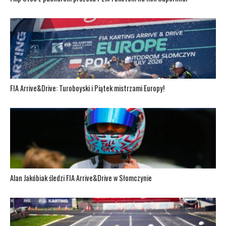
FIA Arrive&Drive: Turoboyski i Piątek mistrzami Europy!
Alan Jakóbiak śledzi FIA Arrive&Drive w Słomczynie