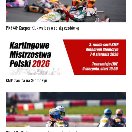
PK#48: Kacper Kluk walczy o ścisłą czołówkę
KMP zawita na Słomczyn