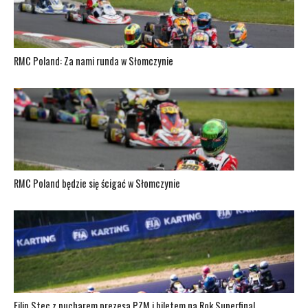
RMC Poland: Za nami runda w Słomczynie
RMC Poland będzie się ścigać w Słomczynie
Filip Stec z pucharem prezesa PZM i biletem na Rok Superfinal