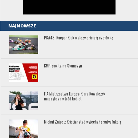
NAJNOWSZE
PK#48: Kacper Kluk walczy o ścisłą czołówkę
KMP zawita na Słomczyn
FIA Mistrzostwa Europy: Klara Kowalczyk
najszybsza wśród kobiet
Michał Zając z Kristianstad wyjechał z satysfakcją