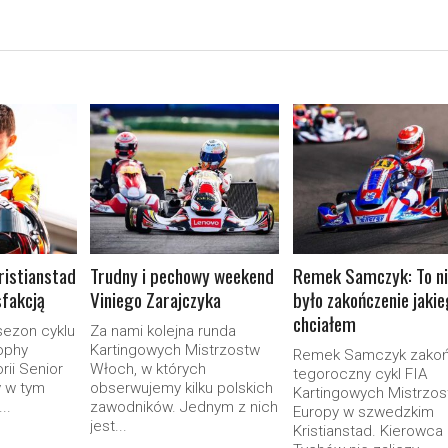
ORE
READ MORE
READ MORE
ristianstad
Trudny i pechowy weekend
Remek Samczyk: To ni
sfakcją
Viniego Zarajczyka
było zakończenie jaki
chciałem
sezon cyklu
Za nami kolejna runda
ophy
Kartingowych Mistrzostw
Remek Samczyk zakoń
rii Senior
Włoch, w których
tegoroczny cykl FIA
 w tym
obserwujemy kilku polskich
Kartingowych Mistrzos
..
zawodników. Jednym z nich
Europy w szwedzkim
jest...
Kristianstad. Kierowca 