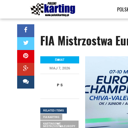
POLS
FIA Mistrzostwa Eu
ŚWIAT
MAJ 7, 2026
P S
RELATED ITEMS
FIA KARTING
KARTINGOWE
MISTRZOSTWA EUROPY