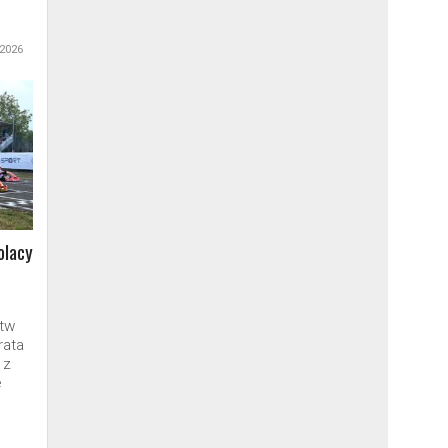
 2026
olacy
tw
rata
 z
e