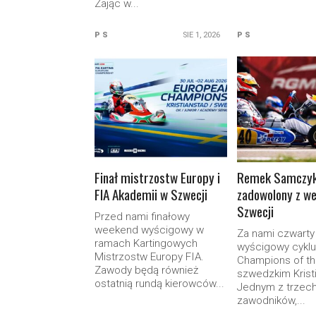
Zając w...
P S
SIE 1, 2026
P S
READ MORE
READ M
Finał mistrzostw Europy i
Remek Samczy
FIA Akademii w Szwecji
zadowolony z w
Szwecji
Przed nami finałowy
weekend wyścigowy w
Za nami czwart
ramach Kartingowych
wyścigowy cyklu
Mistrzostw Europy FIA.
Champions of th
Zawody będą również
szwedzkim Krist
ostatnią rundą kierowców...
Jednym z trzec
zawodników,...