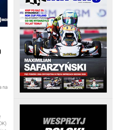
O
a na
ę
DK)