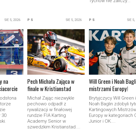
Tychów nie zaliczy...
SIE 5, 2026
P S
SIE 5, 2026
P S
SIE 5,
ORE
READ MORE
READ MORE
cy na
Pech Michała Zająca w
Will Green i Noah Bagl
iacorcie
finale w Kristianstad
mistrzami Europy!
 odsłona
Michał Zając niezwykle
Brytyjczycy Will Green i
 torze
pechowo odpadł z
Noah Baglin zdobyli tyt
zie
rywalizacji w finałowej
Kartingowych Mistrzó
 30
rundzie FIA Karting
Europy w kategoriach 
ki.
Academy Senior w
Junior i OK....
szwedzkim Kristianstad....