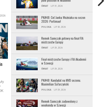
pole position w Akademii
ŚWIAT
LIP 31, 2026
 2026
PK#48: Cel Janka Woźniaka na sezon
2026: Portimao!
POLSKA
LIP 30, 2026
Remek Samczyk gotowy na finał FIA
mistrzostw Europy
ŚWIAT
LIP 29, 2026
Finał mistrzostw Europy i FIA Akademii
in
w Szwecji
ŚWIAT
LIP 29, 2026
PK#48: Kandydat na MVD sezonu.
uły
Maximilian Safarzyński
w
POLSKA
LIP 29, 2026
OK
Remek Samczyk zadowolony z
weekendu w Szwecji