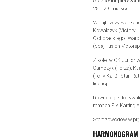
oraz
Remigiusz Sa
28. i 29. miejsce.
W najbliższy weekend
Kowalczyk (Victory 
Cichorackiego (Ward)
(obaj Fusion Motorsp
Z kolei w OK Junior w
Samczyk (Forza), Ksa
(Tony Kart) i Stan Rat
licencji.
Równolegle do rywali
ramach FIA Karting A
Start zawodów w piąt
HARMONOGRAM 