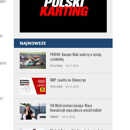
ując
na
NAJNOWSZE
PK#48: Kacper Kluk walczy o ścisłą
czołówkę
anni
POLSKA
SIE 7, 2026
KMP zawita na Słomczyn
POLSKA
SIE 6, 2026
ąc.
FIA Mistrzostwa Europy: Klara
Kowalczyk najszybsza wśród kobiet
ŚWIAT
SIE 6, 2026