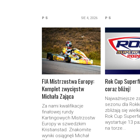
P S
SIE 4, 2026
P S
READ MORE
READ M
FIA Mistrzostwa Europy:
Rok Cup Superf
Komplet zwycięstw
coraz bliżej!
Michała Zająca
Najważniejsze 
sezonu dla Rok
Za nami kwalifikacje
zbliżają się wiel
finałowej rundy
Rok Cup Superfi
Kartingowych Mistrzostw
wystartuje 13 pa
Europy w szwedzkim
na torze...
Kristianstad. Znakomite
wyniki osiągnęli Michał