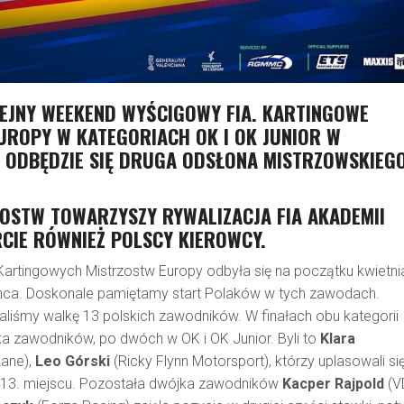
LEJNY WEEKEND WYŚCIGOWY FIA. KARTINGOWE
UROPY W KATEGORIACH OK I OK JUNIOR W
E ODBĘDZIE SIĘ DRUGA ODSŁONA MISTRZOWSKIEG
OSTW TOWARZYSZY RYWALIZACJA FIA AKADEMII
RCIE RÓWNIEŻ POLSCY KIEROWCY.
Kartingowych Mistrzostw Europy odbyła się na początku kwietni
nca. Doskonale pamiętamy start Polaków w tych zawodach.
śmy walkę 13 polskich zawodników. W finałach obu kategorii
 zawodników, po dwóch w OK i OK Junior. Byli to
Klara
Lane),
Leo Górski
(Ricky Flynn Motorsport), którzy uplasowali si
i 13. miejscu. Pozostała dwójka zawodników
Kacper Rajpold
(V