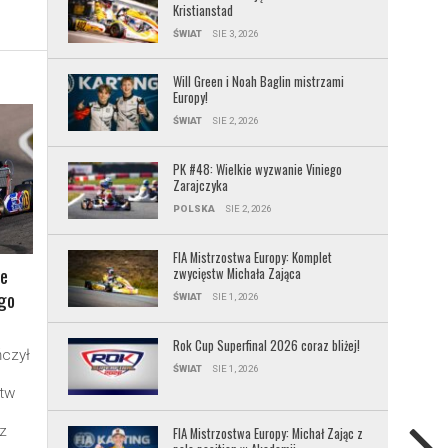
Kristianstad
ŚWIAT
SIE 3, 2026
Will Green i Noah Baglin mistrzami
Europy!
ŚWIAT
SIE 2, 2026
PK #48: Wielkie wyzwanie Viniego
Zarajczyka
POLSKA
SIE 2, 2026
FIA Mistrzostwa Europy: Komplet
e
zwycięstw Michała Zająca
ego
ŚWIAT
SIE 1, 2026
Rok Cup Superfinal 2026 coraz bliżej!
czył
ŚWIAT
SIE 1, 2026
tw
z
FIA Mistrzostwa Europy: Michał Zając z