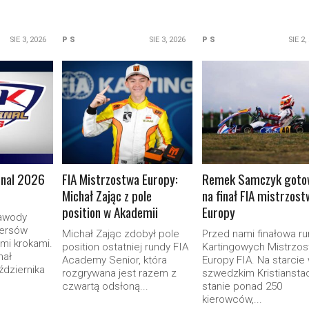
SIE 3, 2026
P S
SIE 3, 2026
P S
SIE 2,
ORE
READ MORE
READ MORE
inal 2026
FIA Mistrzostwa Europy:
Remek Samczyk goto
Michał Zając z pole
na finał FIA mistrzost
position w Akademii
Europy
zawody
kersów
Michał Zając zdobył pole
Przed nami finałowa r
kimi krokami.
position ostatniej rundy FIA
Kartingowych Mistrzos
nał
Academy Senior, która
Europy FIA. Na starcie
ździernika
rozgrywana jest razem z
szwedzkim Kristiansta
czwartą odsłoną...
stanie ponad 250
kierowców,...