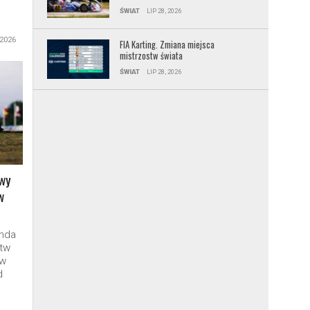
ŚWIAT
LIP 28, 2026
 2026
FIA Karting. Zmiana miejsca
mistrzostw świata
ŚWIAT
LIP 28, 2026
wy
w
unda
tw
 w
d