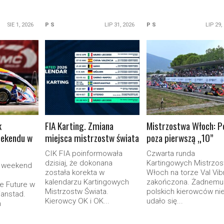
SIE 1, 2026
P S
LIP 31, 2026
P S
LIP 29,
ORE
READ MORE
READ MORE
k
FIA Karting. Zmiana
Mistrzostwa Włoch: P
eekendu w
miejsca mistrzostw świata
poza pierwszą „10”
CIK FIA poinformowała
Czwarta runda
dzisiaj, że dokonana
Kartingowych Mistrzos
y weekend
została korekta w
Włoch na torze Val Vib
kalendarzu Kartingowych
zakończona. Żadnemu
e Future w
Mistrzostw Świata.
polskich kierowców ni
ianstad.
Kierowcy OK i OK...
udało się...
h