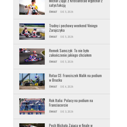
Michał Zając z Kristianstad wyjechał z
satysfakcją
ŚWIAT
SIE 5, 2026
Trudny i pechowy weekend Viniego
Zarajczyka
ŚWIAT
SIE 5, 2026
Remek Samczyk: To nie było
zakończenie jakiego chciałem
ŚWIAT
SIE 5, 2026
Rotax CE: Franciszek Malik na podium
w Brucku
ŚWIAT
SIE 4, 2026
Rok Italia: Polacy na podium na
Franciacorcie
ŚWIAT
SIE 3, 2026
Pech Michała Zająca w finale w