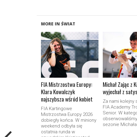
MORE IN ŚWIAT
READ MORE
READ M
FIA Mistrzostwa Europy:
Michał Zając z K
Klara Kowalczyk
wyjechał z saty
najszybsza wśród kobiet
Za nami kolejny 
FIA Academy Tr
FIA Kartingowe
Senior. W katego
Mistrzostwa Europy 2026
obserwowaliśmy
dobiegły końca. W miniony
sezonie Michała.
weekend odbyła się
ostatnia runda w