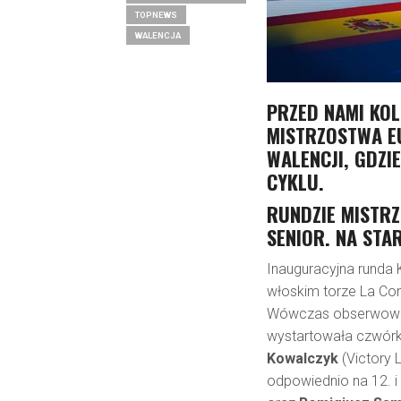
TOPNEWS
WALENCJA
PRZED NAMI KO
MISTRZOSTWA E
WALENCJI, GDZI
CYKLU.
RUNDZIE MISTRZ
SENIOR. NA STA
Inauguracyjna runda 
włoskim torze La Co
Wówczas obserwowali
wystartowała czwórka
Kowalczyk
(Victory 
odpowiednio na 12. 