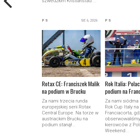
szwedzkim Kristianstad....
P S
SIE 6, 2026
P S
READ MORE
READ M
Rotax CE: Franciszek Malik
Rok Italia: Pola
na podium w Brucku
podium na Franc
Za nami trzecia runda
Za nami siódma
europejskiej serii Rotax
Rok Cup Italy na
Central Europe. Na torze w
Franciacorta, gd
austriackim Brucku na
obserwowaliśmy
podium stanął...
kierowców z Pols
Weekend...