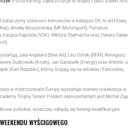
mczyk
(Forza Racing) zajęla pozycje w drugiej części stawki, not
 zobaczymy sześcioro kierowców w kategorii OK, to jest Klarę
LAne), Amelię Wyszomirską (MP Motorsport), Tomasza
, Kacpra Rajpolda (VDK), Wiktora Stalmacha oraz Oskara Gała
ort).
ystartują Julia Angelard (Birel Art), Leo Górski (RFM), Remigiusz
wery Dudkowski (Koski), Jan Gardzielik (Energy) oraz Antonio I
ajski (Kart Republic), którzy ścigają się na włoskiej i francuskiej
zacji w mistrzostwach Europy wystartuje również rywalizacja w
cademy Trophy Senior. Polskim reprezentantem jest Michał Zaj
kowe południe, wówczas odbędą się treningi kwalifikacyjne.
WEEKENDU WYŚCIGOWEGO