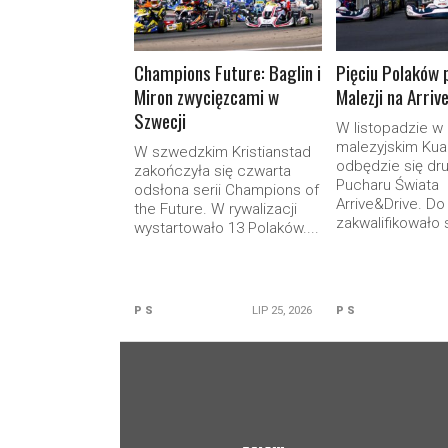
Champions Future: Baglin i
Pięciu Polaków 
Miron zwycięzcami w
Malezji na Arriv
Szwecji
W listopadzie w
malezyjskim Kua
W szwedzkim Kristianstad
odbędzie się dr
zakończyła się czwarta
Pucharu Świata
odsłona serii Champions of
Arrive&Drive. Do
the Future. W rywalizacji
zakwalifikowało s
wystartowało 13 Polaków....
P S
LIP 25, 2026
P S