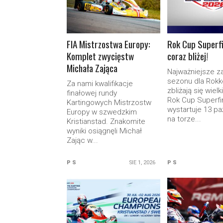
FIA Mistrzostwa Europy:
Rok Cup Superf
Komplet zwycięstw
coraz bliżej!
Michała Zająca
Najważniejsze 
sezonu dla Rok
Za nami kwalifikacje
zbliżają się wiel
finałowej rundy
Rok Cup Superfi
Kartingowych Mistrzostw
wystartuje 13 pa
Europy w szwedzkim
na torze...
Kristianstad. Znakomite
wyniki osiągnęli Michał
Zając w...
P S
SIE 1, 2026
P S
READ MORE
READ M