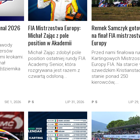
inal 2026
FIA Mistrzostwa Europy:
Remek Samczyk goto
Michał Zając z pole
na finał FIA mistrzost
position w Akademii
Europy
zawody
kersów
Michał Zając zdobył pole
Przed nami finałowa r
kimi krokami.
position ostatniej rundy FIA
Kartingowych Mistrzos
nał
Academy Senior, która
Europy FIA. Na starcie
ździernika
rozgrywana jest razem z
szwedzkim Kristiansta
czwartą odsłoną...
stanie ponad 250
kierowców,...
SIE 1, 2026
P S
LIP 31, 2026
P S
LIP 29,
ORE
READ MORE
READ MORE