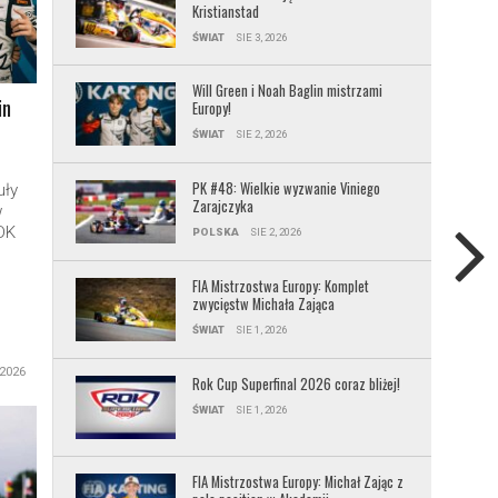
Kristianstad
ŚWIAT
SIE 3, 2026
Will Green i Noah Baglin mistrzami
in
Europy!
ŚWIAT
SIE 2, 2026
PK #48: Wielkie wyzwanie Viniego
uły
Zarajczyka
w
OK
POLSKA
SIE 2, 2026
FIA Mistrzostwa Europy: Komplet
zwycięstw Michała Zająca
ŚWIAT
SIE 1, 2026
 2026
Rok Cup Superfinal 2026 coraz bliżej!
ŚWIAT
SIE 1, 2026
FIA Mistrzostwa Europy: Michał Zając z