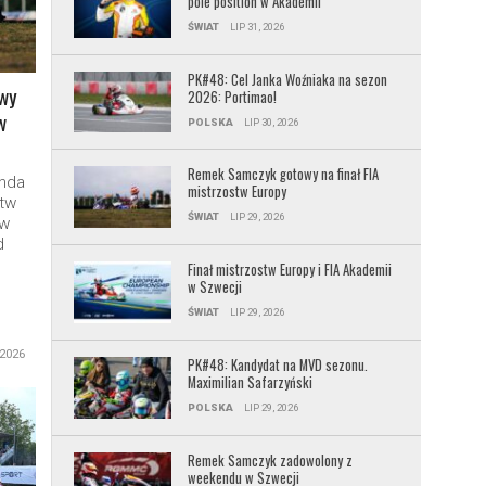
pole position w Akademii
ŚWIAT
LIP 31, 2026
PK#48: Cel Janka Woźniaka na sezon
wy
2026: Portimao!
w
POLSKA
LIP 30, 2026
Remek Samczyk gotowy na finał FIA
unda
mistrzostw Europy
tw
ŚWIAT
LIP 29, 2026
 w
d
Finał mistrzostw Europy i FIA Akademii
w Szwecji
ŚWIAT
LIP 29, 2026
 2026
PK#48: Kandydat na MVD sezonu.
Maximilian Safarzyński
POLSKA
LIP 29, 2026
Remek Samczyk zadowolony z
weekendu w Szwecji