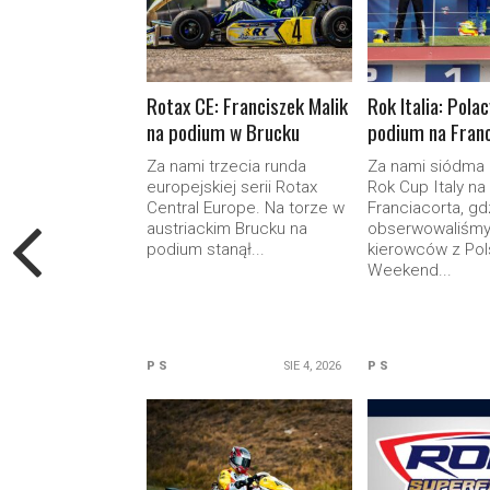
Rotax CE: Franciszek Malik
Rok Italia: Pola
na podium w Brucku
podium na Franc
Za nami trzecia runda
Za nami siódma
europejskiej serii Rotax
Rok Cup Italy na
Central Europe. Na torze w
Franciacorta, gd
austriackim Brucku na
obserwowaliśmy
podium stanął...
kierowców z Pols
Weekend...
P S
SIE 4, 2026
P S
READ MORE
READ M