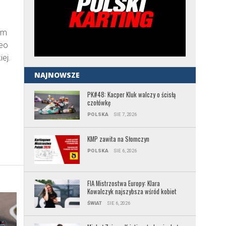
um
feo
iej.
NAJNOWSZE
PK#48: Kacper Kluk walczy o ścisłą
czołówkę
POLSKA
SIE 7, 2026
KMP zawita na Słomczyn
POLSKA
SIE 6, 2026
FIA Mistrzostwa Europy: Klara
Kowalczyk najszybsza wśród kobiet
ŚWIAT
SIE 6, 2026