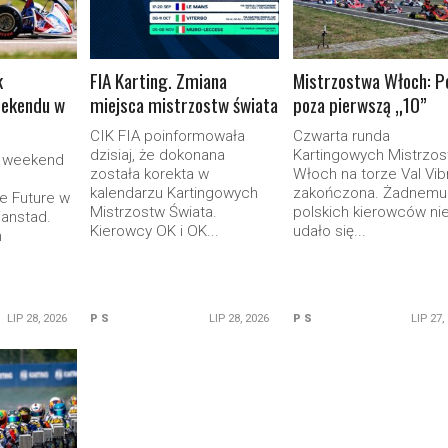
k
FIA Karting. Zmiana
Mistrzostwa Włoch: P
eekendu w
miejsca mistrzostw świata
poza pierwszą „10”
CIK FIA poinformowała
Czwarta runda
dzisiaj, że dokonana
Kartingowych Mistrzos
y weekend
została korekta w
Włoch na torze Val Vib
kalendarzu Kartingowych
zakończona. Żadnemu
e Future w
Mistrzostw Świata.
polskich kierowców ni
ianstad.
Kierowcy OK i OK...
udało się...
h
LIP 28, 2026
P S
LIP 28, 2026
P S
LIP 27,
ORE