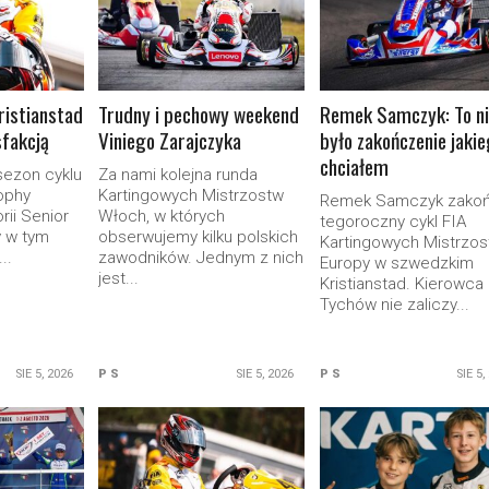
ristianstad
Trudny i pechowy weekend
Remek Samczyk: To ni
sfakcją
Viniego Zarajczyka
było zakończenie jaki
chciałem
sezon cyklu
Za nami kolejna runda
ophy
Kartingowych Mistrzostw
Remek Samczyk zakoń
rii Senior
Włoch, w których
tegoroczny cykl FIA
 w tym
obserwujemy kilku polskich
Kartingowych Mistrzos
..
zawodników. Jednym z nich
Europy w szwedzkim
jest...
Kristianstad. Kierowca 
Tychów nie zaliczy...
SIE 5, 2026
P S
SIE 5, 2026
P S
SIE 5,
ORE
READ MORE
READ MORE