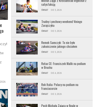
Michał Zając z Kristianstad wyjechał z
satysfakcją
ŚWIAT
SIE 5, 2026
Trudny i pechowy weekend Viniego
e
Zarajczyka
ego
ŚWIAT
SIE 5, 2026
Remek Samczyk: To nie było
czył
zakończenie jakiego chciałem
ŚWIAT
SIE 5, 2026
tw
z
Rotax CE: Franciszek Malik na podium
w Brucku
ŚWIAT
SIE 4, 2026
 2026
Rok Italia: Polacy na podium na
Franciacorcie
ŚWIAT
SIE 3, 2026
Pech Michała Zająca w finale w