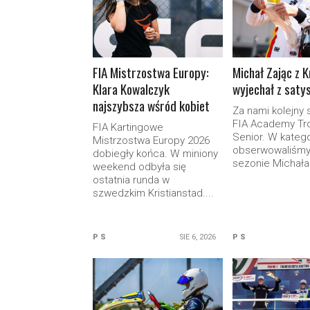
FIA Mistrzostwa Europy:
Michał Zając z K
Klara Kowalczyk
wyjechał z saty
najszybsza wśród kobiet
Za nami kolejny 
FIA Academy Tr
FIA Kartingowe
Senior. W katego
Mistrzostwa Europy 2026
obserwowaliśmy
dobiegły końca. W miniony
sezonie Michała.
weekend odbyła się
ostatnia runda w
szwedzkim Kristianstad....
P S
SIE 6, 2026
P S
READ MORE
READ M