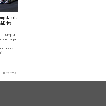
pojedzie do
e&Drive
la Lumpur
uga edycja
 imprezy
ię...
LIP 24, 2026