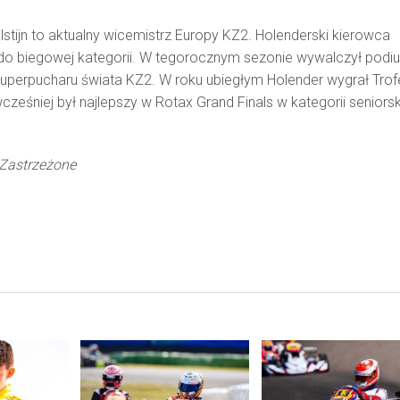
lstijn to aktualny wicemistrz Europy KZ2. Holenderski kierowca
 do biegowej kategorii. W tegorocznym sezonie wywalczył podi
superpucharu świata KZ2. W roku ubiegłym Holender wygrał Tro
wcześniej był najlepszy w Rotax Grand Finals w kategorii seniorsk
Zastrzeżone
ORE
READ MORE
READ MORE