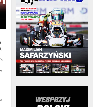
a
j.
rw
 w
wo