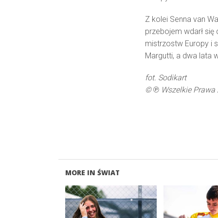
Z kolei Senna van Wa
przebojem wdarł się
mistrzostw Europy i 
Margutti, a dwa lata 
fot. Sodikart
©
℗
Wszelkie Prawa 
MORE IN ŚWIAT
READ MORE
READ M