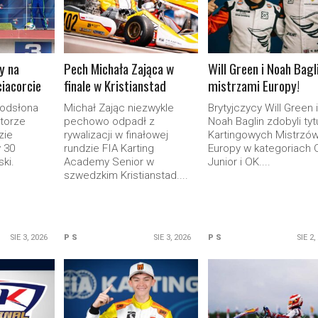
cy na
Pech Michała Zająca w
Will Green i Noah Bagl
iacorcie
finale w Kristianstad
mistrzami Europy!
 odsłona
Michał Zając niezwykle
Brytyjczycy Will Green i
 torze
pechowo odpadł z
Noah Baglin zdobyli tyt
zie
rywalizacji w finałowej
Kartingowych Mistrzó
 30
rundzie FIA Karting
Europy w kategoriach 
ki.
Academy Senior w
Junior i OK....
szwedzkim Kristianstad....
SIE 3, 2026
P S
SIE 3, 2026
P S
SIE 2,
ORE
READ MORE
READ MORE