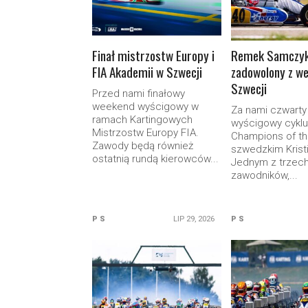
Finał mistrzostw Europy i
Remek Samczy
FIA Akademii w Szwecji
zadowolony z w
Szwecji
Przed nami finałowy
weekend wyścigowy w
Za nami czwart
ramach Kartingowych
wyścigowy cyklu
Mistrzostw Europy FIA.
Champions of th
Zawody będą również
szwedzkim Krist
ostatnią rundą kierowców...
Jednym z trzec
zawodników,...
P S
LIP 29, 2026
P S
READ MORE
READ M