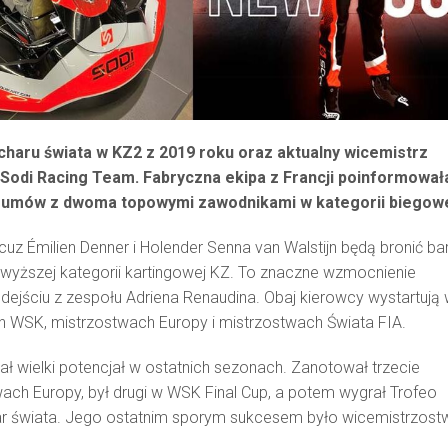
haru świata w KZ2 z 2019 roku oraz aktualny wicemistrz
 Sodi Racing Team. Fabryczna ekipa z Francji poinformował
iu umów z dwoma topowymi zawodnikami w kategorii biegowe
uz Émilien Denner i Holender Senna van Walstijn będą bronić ba
ajwyższej kategorii kartingowej KZ. To znaczne wzmocnienie
odejściu z zespołu Adriena Renaudina. Obaj kierowcy wystartują
h WSK, mistrzostwach Europy i mistrzostwach Świata FIA.
ał wielki potencjał w ostatnich sezonach. Zanotował trzecie
ach Europy, był drugi w WSK Final Cup, a potem wygrał Trofeo
har świata. Jego ostatnim sporym sukcesem było wicemistrzost