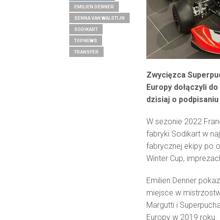
EMILIEN DENNER
SENNA VAN WALSTIJN
SODIKART
TOPNEWS
TRANSFER
Zwycięzca Superpuc
Europy dołączyli do
dzisiaj o podpisan
W sezonie 2022 Franc
fabryki Sodikart w n
fabrycznej ekipy po 
Winter Cup, imprezac
Emilien Denner pokaz
miejsce w mistrzostw
Margutti i Superpuc
Europy w 2019 roku.