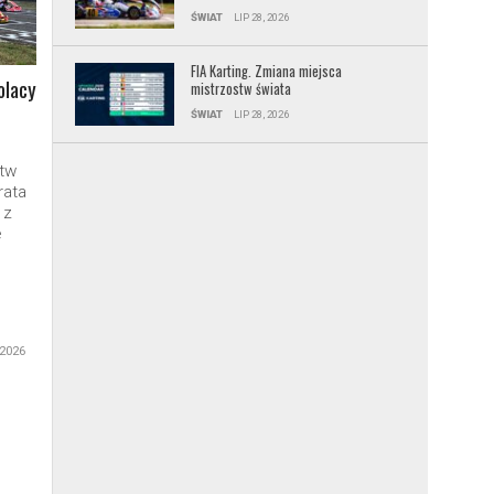
ŚWIAT
LIP 28, 2026
FIA Karting. Zmiana miejsca
olacy
mistrzostw świata
ŚWIAT
LIP 28, 2026
tw
rata
 z
e
 2026