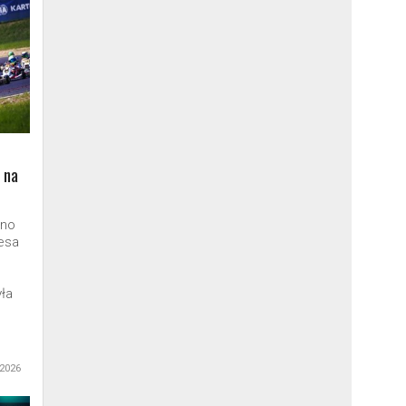
 na
ano
esa
ła
 2026