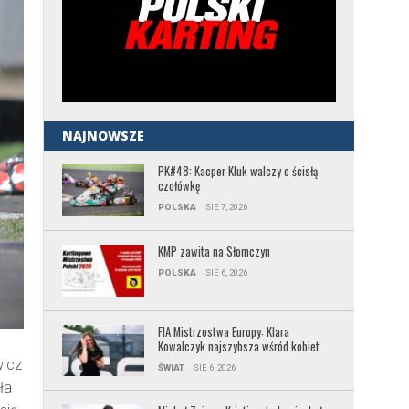
NAJNOWSZE
PK#48: Kacper Kluk walczy o ścisłą
czołówkę
POLSKA
SIE 7, 2026
KMP zawita na Słomczyn
POLSKA
SIE 6, 2026
FIA Mistrzostwa Europy: Klara
Kowalczyk najszybsza wśród kobiet
wicz
ŚWIAT
SIE 6, 2026
ła