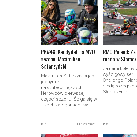
READ MORE
READ M
PK#48: Kandydat na MVD
RMC Poland: Za
sezonu. Maximilian
runda w Słomcz
Safarzyński
Za nami kolejny
wyścigowy serii
Maximilian Safarzyński jest
Challenge Poland
jednym z
rundę rozegrano
najskuteczniejszych
Słomczynie....
kierowców pierwszej
części sezonu. Ściga się w
trzech kategoriach i we...
P S
LIP 29, 2026
P S