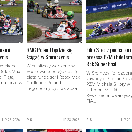
ORE
READ MORE
READ MORE
 nami
RMC Poland będzie się
Filip Stec z pucharem
ynie
ścigać w Słomczynie
prezesa PZM i biletem
Rok Superfinal
 weekend
W najbliższy weekend w
 Rotax Max
Słomczynie odbędzie się
W Słomczynie rozegr
. Piątą
piąta runda serii Rotax Max
zawody o Puchar Prez
 na torze w
Challenge Poland.
PZM Michała Sikory w
Tegoroczny cykl wkracza...
kategorii Mini 60.
Rywalizacja towarzyszy
FIA...
LIP 26, 2026
P S
LIP 23, 2026
P S
LIP 20,