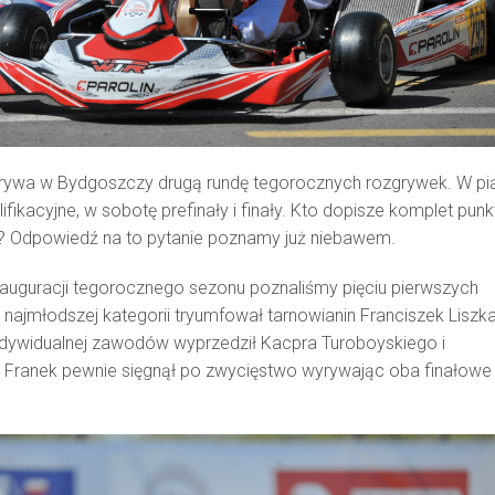
rywa w Bydgoszczy drugą rundę tegorocznych rozgrywek. W pi
ifikacyjne, w sobotę prefinały i finały. Kto dopisze komplet pun
 Odpowiedź na to pytanie poznamy już niebawem.
auguracji tegorocznego sezonu poznaliśmy pięciu pierwszych
najmłodszej kategorii tryumfował tarnowianin Franciszek Liszka
 indywidualnej zawodów wyprzedził Kacpra Turoboyskiego i
 Franek pewnie sięgnął po zwycięstwo wyrywając oba finałowe