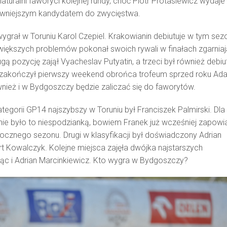
aturalni faworyci kolejnej rundy, choć Piotr Protasiewicz wydaje 
pewniejszym kandydatem do zwycięstwa.
wygrał w Toruniu Karol Czepiel. Krakowianin debiutuje w tym sez
większych problemów pokonał swoich rywali w finałach zgarnia
ą pozycję zajął Vyacheslav Putyatin, a trzeci był również debiu
zakończył pierwszy weekend obrońca trofeum sprzed roku Ad
wnież i w Bydgoszczy będzie zaliczać się do faworytów.
tegorii GP14 najszybszy w Toruniu był Franciszek Palmirski. Dla
ie było to niespodzianką, bowiem Franek już wcześniej zapowi
rocznego sezonu. Drugi w klasyfikacji był doświadczony Adrian
ert Kowalczyk. Kolejne miejsca zajęła dwójka najstarszych
ąc i Adrian Marcinkiewicz. Kto wygra w Bydgoszczy?