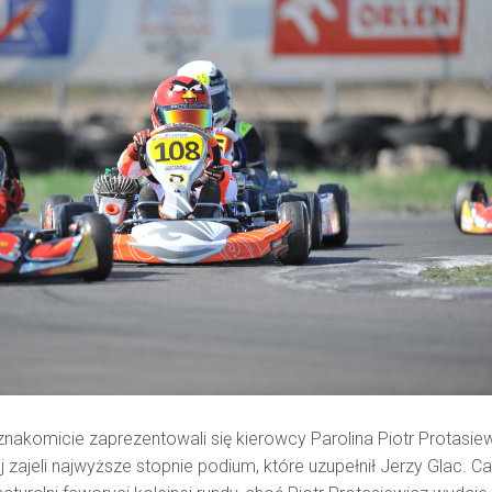
 znakomicie zaprezentowali się kierowcy Parolina Piotr Protasie
j zajeli najwyższe stopnie podium, które uzupełnił Jerzy Glac. Ca