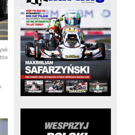
ątek
któw
,