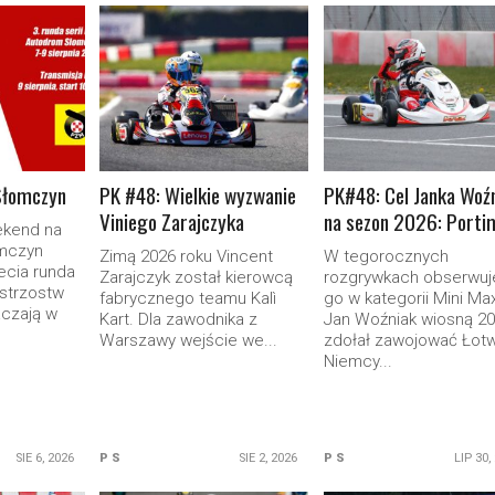
ORE
READ MORE
READ MORE
Słomczyn
PK #48: Wielkie wyzwanie
PK#48: Cel Janka Woź
Viniego Zarajczyka
na sezon 2026: Porti
ekend na
mczyn
Zimą 2026 roku Vincent
W tegorocznych
ecia runda
Zarajczyk został kierowcą
rozgrywkach obserwu
strzostw
fabrycznego teamu Kalì
go w kategorii Mini Max
aczają w
Kart. Dla zawodnika z
Jan Woźniak wiosną 2
Warszawy wejście we...
zdołał zawojować Łotw
Niemcy...
SIE 6, 2026
P S
SIE 2, 2026
P S
LIP 30,