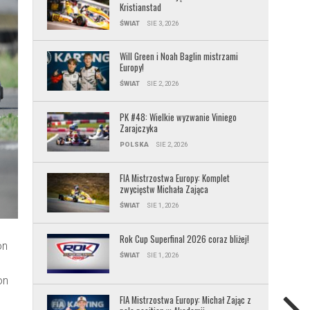
Kristianstad
ŚWIAT
SIE 3, 2026
Will Green i Noah Baglin mistrzami
Europy!
ŚWIAT
SIE 2, 2026
PK #48: Wielkie wyzwanie Viniego
Zarajczyka
POLSKA
SIE 2, 2026
FIA Mistrzostwa Europy: Komplet
zwycięstw Michała Zająca
ŚWIAT
SIE 1, 2026
Rok Cup Superfinal 2026 coraz bliżej!
on
ŚWIAT
SIE 1, 2026
on
FIA Mistrzostwa Europy: Michał Zając z