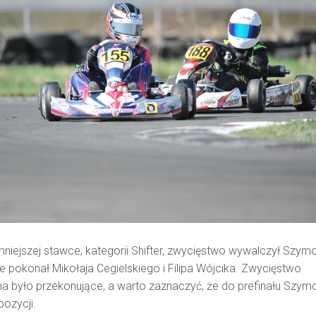
mniejszej stawce, kategorii Shifter, zwycięstwo wywalczył Szym
e pokonał Mikołaja Cegielskiego i Filipa Wójcika. Zwycięstwo
a było przekonujące, a warto zaznaczyć, że do prefinału Szym
pozycji.