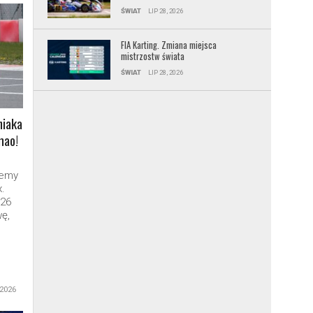
ŚWIAT
LIP 28, 2026
FIA Karting. Zmiana miejsca
mistrzostw świata
ŚWIAT
LIP 28, 2026
niaka
mao!
jemy
.
026
ę,
 2026