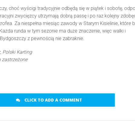
, choć wyścigi tradycyjnie odbędą się w piątek i sobotę, odp
uracyjni zwycięzcy utrzymają dobrą passę i po raz kolejny zdobę
trofea. Za niespełna miesiąc zawody w Starym Kisielinie, które 
ażda runda w tym sezonie ma duże znaczenie, więc walki i
 w Bydgoszczy z pewnością nie zabraknie.
, Polski Karting
 zastrzeżone
CLICK TO ADD A COMMENT