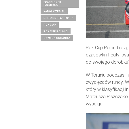
FRANCISZEK
PALMIRSKI
KAROL CZEPIEL
PIOTR PROTASIEWICZ
ROK CUP
ROK CUP POLAND
SZYMON URBANIAK
Rok Cup Poland rozg
czasówki i heaty kwal
do swojego dorobku?
W Toruniu podczas in
zwycięzców rundy. W 
który w klasyfikacji
Mateusza Piszczako.
wyścigi.