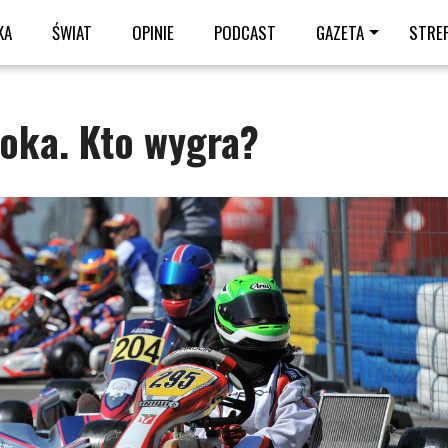
KA
ŚWIAT
OPINIE
PODCAST
GAZETA
STRE
oka. Kto wygra?