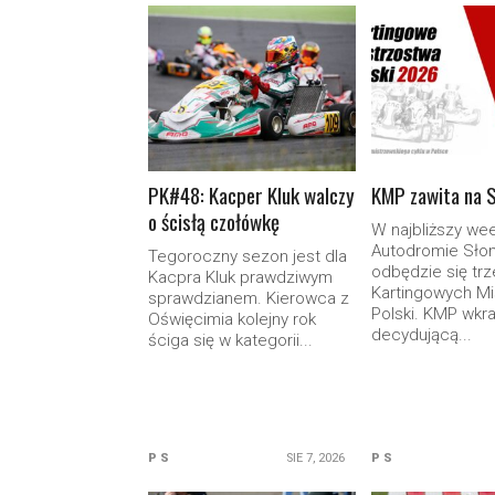
READ MORE
READ M
PK#48: Kacper Kluk walczy
KMP zawita na 
o ścisłą czołówkę
W najbliższy we
Autodromie Sło
Tegoroczny sezon jest dla
odbędzie się trz
Kacpra Kluk prawdziwym
Kartingowych Mi
sprawdzianem. Kierowca z
Polski. KMP wkr
Oświęcimia kolejny rok
decydującą...
ściga się w kategorii...
P S
SIE 7, 2026
P S