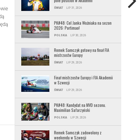
pole position w Akademii
owie
ŚWIAT
LIP 31, 2026
dą
PK#48: Cel Janka Woźniaka na sezon
będą
2026: Portimao!
POLSKA
LIP 30, 2026
Remek Samczyk gotowy na finał FIA
mistrzostw Europy
ŚWIAT
LIP 29, 2026
Finał mistrzostw Europy i FIA Akademii
w Szwecji
ŚWIAT
LIP 29, 2026
PK#48: Kandydat na MVD sezonu.
Maximilian Safarzyński
POLSKA
LIP 29, 2026
Remek Samczyk zadowolony z
weekendu w Szwecji