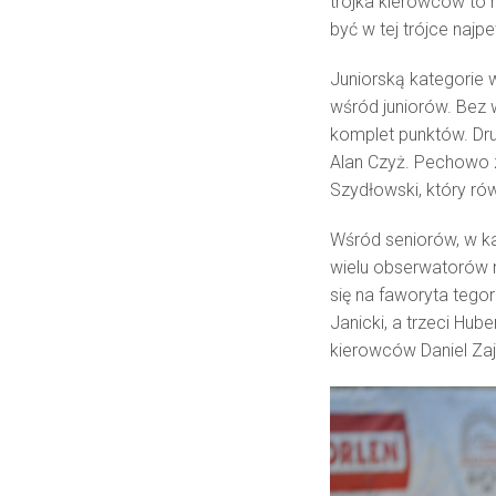
trójka kierowców to n
być w tej trójce naj
Juniorską kategorie 
wśród juniorów. Bez 
komplet punktów. Drug
Alan Czyż. Pechowo 
Szydłowski, który ró
Wśród seniorów, w ka
wielu obserwatorów n
się na faworyta tego
Janicki, a trzeci Hub
kierowców Daniel Zaj