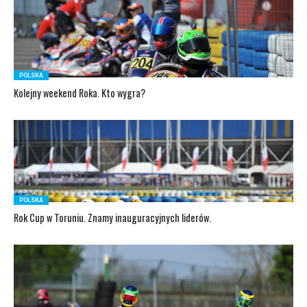
POLSKA
Kolejny weekend Roka. Kto wygra?
POLSKA
Rok Cup w Toruniu. Znamy inauguracyjnych liderów.