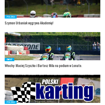
POLSKA
Szymon Urbaniak wygrywa Akademię!
ŚWIAT
Włochy: Maciej Szyszko i Bartosz Mila na podium w Lonato.
POLSKA