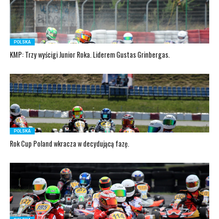
POLSKA
KMP: Trzy wyścigi Junior Roka. Liderem Gustas Grinbergas.
POLSKA
Rok Cup Poland wkracza w decydującą fazę.