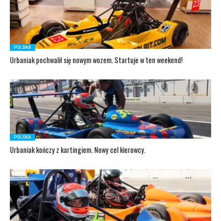
POLSKA
Urbaniak pochwalił się nowym wozem. Startuje w ten weekend!
POLSKA
Urbaniak kończy z kartingiem. Nowy cel kierowcy.