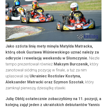
Jako szósta linię mety minęła Matylda Matracka,
którą obok Gustawa Wiśniewskiego uznać należy za
odkrycie i rewelację weekendu w Słomczynie.
Niezłe
tempo prezentował również
Maksym Burczenik,
który
zanotował siódmą pozycję w finale, a tuż za nim
uplasowali się
Ukrainiec Rostislav Kostyna,
Aleksander Matracki oraz Szymon Szostak
, który
zamknął pierwszą dziesiątkę stawki.
Julię Obłój ostatecznie zobaczyliśmy na 11. pozycji, a
kolejną zajął jeden z ukraińskich debiutantów Yannis