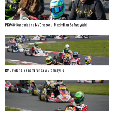
PK#48: Kandydat na MVD sezonu. Maximilian Safarzyński
RMC Poland: Za nami runda w Słomczynie