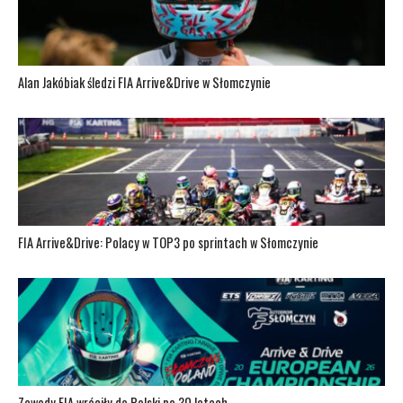
Alan Jakóbiak śledzi FIA Arrive&Drive w Słomczynie
FIA Arrive&Drive: Polacy w TOP3 po sprintach w Słomczynie
Zawody FIA wróciły do Polski po 30 latach