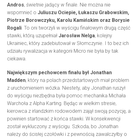
Andros
, świetnie jadący w finale. Nie można nie
wspomnieć o
Juliuszu Ociepie, Łukaszu Grabowskim,
Piotrze Borowczyku, Karolu Kamińskim oraz Borysie
Rogali
. To oni tworzyli w wyścigu finałowym drugą część
stawki, którą uzupełniał
Jarosław Nelga
, kolejny
Ukrainiec, który zadebiutował w Słomczynie. I to bez ich
udziału rywalizacja w kategorii Micro nie była by tak
ciekawa.
Największym pechowcem finału był Jonathan
Madden
, który na polach przedstartowych miał problem
z uruchomieniem wózka. Niestety, aby Jonathan ruszył
do wyścigu niezbędna była pomoc mechanika Michała
Warchoła z Alpha Karting. Będąc w wielkim stresie,
kierowca z irlandzkim rodowodem zajął swoją pozycję, a
powinien startować z końca stawki. W konsekwencji
został wykluczony z wyścigu. Szkoda, bo Jonathan
należy do ścisłej czołówki i z pewnością zawalczyłby o