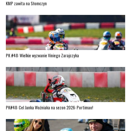
KMP zawita na Słomczyn
PK #48: Wielkie wyzwanie Viniego Zarajczyka
PK#48: Cel Janka Woźniaka na sezon 2026: Portimao!