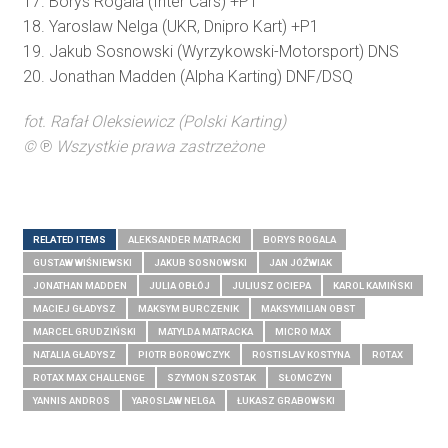
17. Borys Rogala (Inter Cars) +P1
18. Yaroslaw Nelga (UKR, Dnipro Kart) +P1
19. Jakub Sosnowski (Wyrzykowski-Motorsport) DNS
20. Jonathan Madden (Alpha Karting) DNF/DSQ
fot. Rafał Oleksiewicz (Polski Karting)
©
℗
Wszystkie prawa zastrzeżone
RELATED ITEMS
ALEKSANDER MATRACKI
BORYS ROGALA
GUSTAW WIŚNIEWSKI
JAKUB SOSNOWSKI
JAN JÓŹWIAK
JONATHAN MADDEN
JULIA OBŁÓJ
JULIUSZ OCIEPA
KAROL KAMIŃSKI
MACIEJ GŁADYSZ
MAKSYM BURCZENIK
MAKSYMILIAN OBST
MARCEL GRUDZIŃSKI
MATYLDA MATRACKA
MICRO MAX
NATALIA GŁADYSZ
PIOTR BOROWCZYK
ROSTISLAV KOSTYNA
ROTAX
ROTAX MAX CHALLENGE
SZYMON SZOSTAK
SŁOMCZYN
YANNIS ANDROS
YAROSLAW NELGA
ŁUKASZ GRABOWSKI