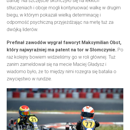
bandę. Na szczęście skończyło się na lekkich
stłuczeniach i oboje mogli kontynuować walkę w drugim
biegu, w którym pokazali wielką determinację i
odporność psychiczną przyjeżdżając na metę tuż za
dwójką liderów.
Prefinał zawodów wygrał faworyt Maksymilian Obst,
który najwyraźniej ma patent na tor w Słomczynie.
Po
raz kolejny bowiem widzieliśmy go w roli głównej. Tuż
zanim zameldował się na mecie Maciej Gładysz i
wiadomo było, że to między nimi rozegra się batalia o
zwycięstwo w rundzie.