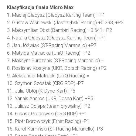
Klasyfikacja finału Micro Max
1. Maciej Gładysz (Gładysz Karting Team) +P1
2. Gustaw Wiśniewski (Jastrzębski Racing) +0.393, +P2
3. Maksymilian Obst (Bambini Racing) +0.641, -P2
4. Natalia Gładysz (Gładysz Karting Team) +P1
5. Jan Jóźwiak (ST-Racing Maranello) +P7
6. Matylda Matracka (UniQ Racing) +P2
7. Maksym Burczenik (ST-Racing Maranello) =
8. Rostislav Kostyna (UKR, Borsch Racing) +P2
9. Aleksander Matracki (UniQ Racing) =
10. Szymon Szostak (CRG RDP) -P7
11. Julia Obłój (K-Dyno Kart) -P5
12. Yannis Andros (UKR, Desna Kart) +P5
13. Juliusz Ociepa (team prywatny) -P2
14. Łukasz Grabowski (CRG RDP) +P1
15. Piotr Borowczyk (Ernst Racing) -P1
16. Karol Kamiński (ST-Racing Maranello) -P3