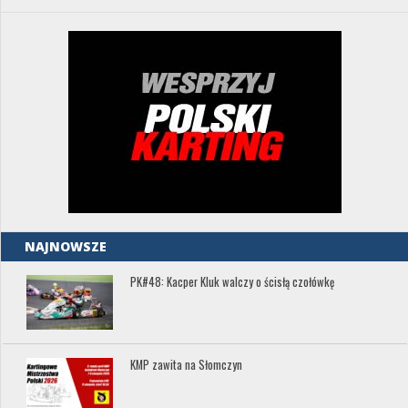
NAJNOWSZE
PK#48: Kacper Kluk walczy o ścisłą czołówkę
KMP zawita na Słomczyn