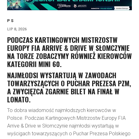
P S
LIP 8, 2026
PODCZAS KARTINGOWYCH MISTRZOSTW
EUROPY FIA ARRIVE & DRIVE W SŁOMCZYNIE
NA TORZE ZOBACZYMY RÓWNIEŻ KIEROWCÓW
KATEGORII MINI 60.
NAJMŁODSI WYSTARTUJĄ W ZAWODACH
TOWARZYSZĄCYCH O PUCHAR PREZESA PZM,
A ZWYCIĘZCA ZGARNIE BILET NA FINAŁ W
LONATO.
To dobra wiadomość najmłodszych kierowców w
Polsce. Podczas Kartingowych Mistrzostw Europy FIA
Arrive & Drive w Słomczynie najmłodsi wystartują w
wyścigach towarzyszących o Puchar Prezesa Polskiego