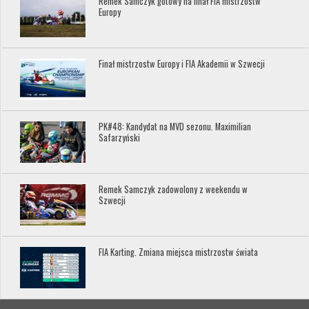
Remek Samczyk gotowy na finał FIA mistrzostw
Europy
Finał mistrzostw Europy i FIA Akademii w Szwecji
PK#48: Kandydat na MVD sezonu. Maximilian
Safarzyński
Remek Samczyk zadowolony z weekendu w
Szwecji
FIA Karting. Zmiana miejsca mistrzostw świata