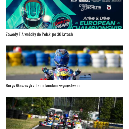
Zawody FIA wróciły do Polski po 30 latach
Borys Błaszczyk z debiutanckim zwycięstwem