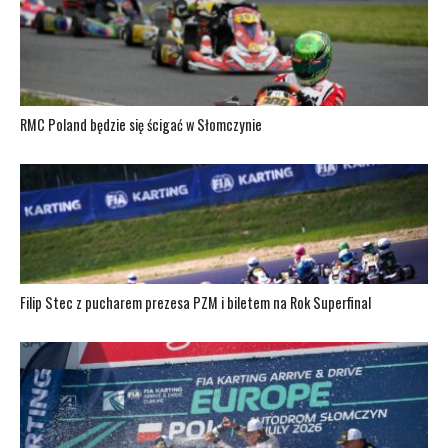
RMC Poland będzie się ścigać w Słomczynie
Filip Stec z pucharem prezesa PZM i biletem na Rok Superfinal