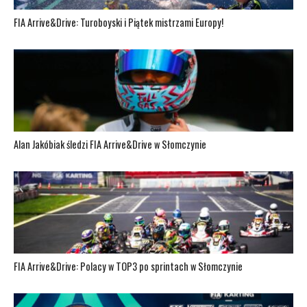
FIA Arrive&Drive: Turoboyski i Piątek mistrzami Europy!
Alan Jakóbiak śledzi FIA Arrive&Drive w Słomczynie
FIA Arrive&Drive: Polacy w TOP3 po sprintach w Słomczynie