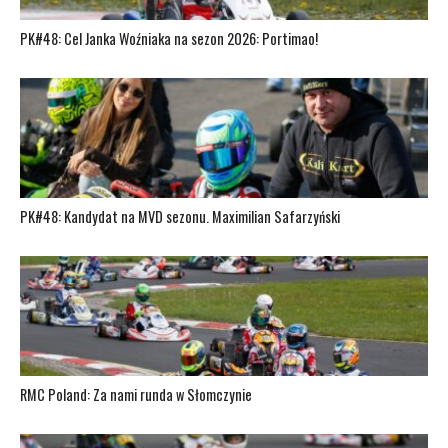
PK#48: Cel Janka Woźniaka na sezon 2026: Portimao!
PK#48: Kandydat na MVD sezonu. Maximilian Safarzyński
RMC Poland: Za nami runda w Słomczynie