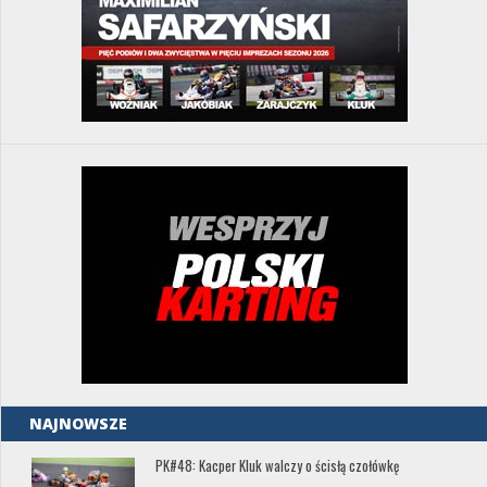
NAJNOWSZE
PK#48: Kacper Kluk walczy o ścisłą czołówkę