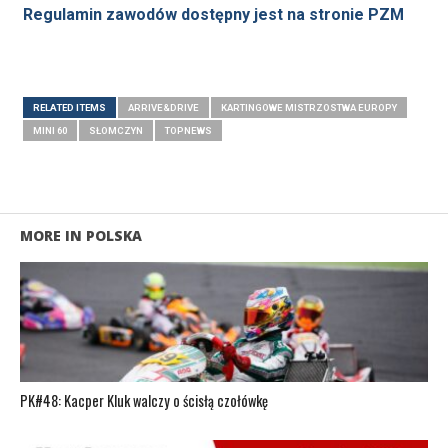
Regulamin zawodów dostępny jest na stronie PZM
RELATED ITEMS
ARRIVE&DRIVE
KARTINGOWE MISTRZOSTWA EUROPY
MINI 60
SŁOMCZYN
TOPNEWS
MORE IN POLSKA
PK#48: Kacper Kluk walczy o ścisłą czołówkę