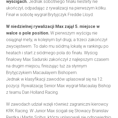
wyścigach.
Jednak sobotniego finału niestety nie
ukończył, odpadając z rywalizacji na pierwszym kółku.
Finał w sobotę wygrał Brytyjczyk Freddie Lloyd.
W niedzielnej rywalizacji Max zajął 5. miejsce w
walce o pole position.
W pierwszym wyścigu nie
osiągnął mety, w kolejnym był drugi, a trzeci zakończył
zwycięstwem. To dało mu siódmą lokatę w rankingu po
heatach i start z siódmego pola do finału. Wyścig
finałowy Max Sadurski zakończył z najlepszym czasem
na drugim miejscu, finiszując tuż za słynnym
Brytyjczykiem Macaulayem Bishopem.
Jednak w klasyfikacji zawodów uplasował się na 12.
pozycji. Rywalizację Senior Max wygrał Macaulay Bishop
z teamu Dan Holland Racing.
W zawodach udział wzięli również zagraniczni kierowcy
KRK Racing. W Junior Max ścigali się Słowacy Branislav
Rentka i Martin Soltys, którzy uplasowali się odpowiednio