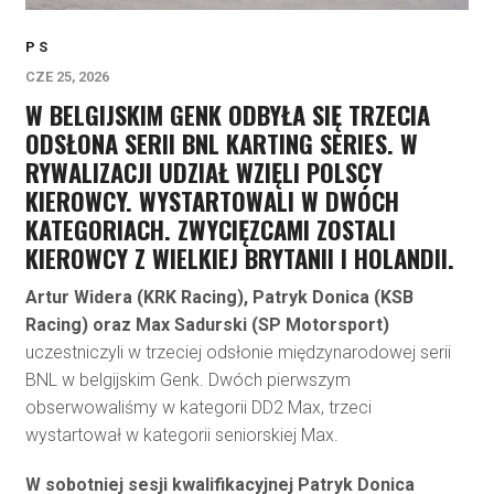
P S
CZE 25, 2026
W BELGIJSKIM GENK ODBYŁA SIĘ TRZECIA
ODSŁONA SERII BNL KARTING SERIES. W
RYWALIZACJI UDZIAŁ WZIĘLI POLSCY
KIEROWCY. WYSTARTOWALI W DWÓCH
KATEGORIACH. ZWYCIĘZCAMI ZOSTALI
KIEROWCY Z WIELKIEJ BRYTANII I HOLANDII.
Artur Widera (KRK Racing), Patryk Donica (KSB
Racing) oraz Max Sadurski (SP Motorsport)
uczestniczyli w trzeciej odsłonie międzynarodowej serii
BNL w belgijskim Genk. Dwóch pierwszym
obserwowaliśmy w kategorii DD2 Max, trzeci
wystartował w kategorii seniorskiej Max.
W sobotniej sesji kwalifikacyjnej Patryk Donica