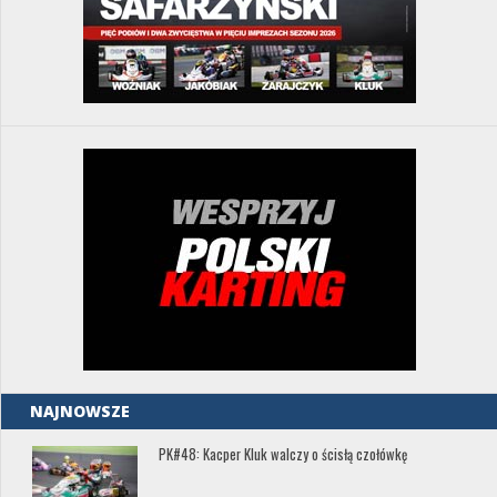
NAJNOWSZE
PK#48: Kacper Kluk walczy o ścisłą czołówkę