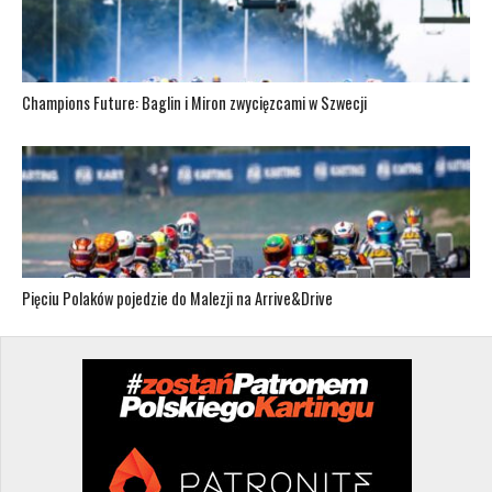
Champions Future: Baglin i Miron zwycięzcami w Szwecji
Pięciu Polaków pojedzie do Malezji na Arrive&Drive