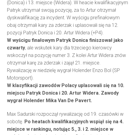
(Donica) i 13. miejsce (Widera). W heacie kwalifikacyjnym
Patryk utrzymał swoją pozycję, za to Artur otrzymał
dyskwalifikację za incydent. W wyścigu prefinałowym
obaj otrzymali kary za zderzak i uplasowali się na 12.
pozycji Patryk Donica i 20. Artur Widera (+P4).
W wyścigu finałowym Patryk Donica finiszował jako
czwarty
, ale wskutek kary dla trzeciego kierowcy
wskoczył na pozycję numer 3. Z kolei Artur Widera znów
otrzymał karę za zderzak i zajął 21. miejsce.
Rywalizację w niedzielę wygrał Holender Enzo Bol (SP
Motorsport).
W klasyfikacji zawodów Polacy uplasowali się na 10.
miejscu Patryk Donica i 20. Artur Widera. Zawody
wygrał Holender Mika Van De Pavert.
Max Sadurski rozpoczął rywalizację od 19. czasówki w
sobotę.
Po heatach kwalifikacyjnych wspiął się na 4.
miejsce w rankingu, notując 5., 3. i 2. miejsce w