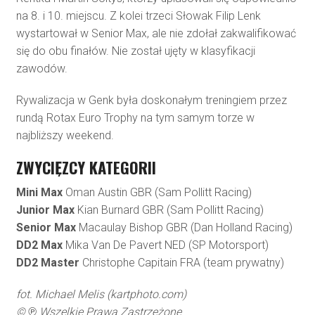
na 8. i 10. miejscu. Z kolei trzeci Słowak Filip Lenk
wystartował w Senior Max, ale nie zdołał zakwalifikować
się do obu finałów. Nie został ujęty w klasyfikacji
zawodów.
Rywalizacja w Genk była doskonałym treningiem przez
rundą Rotax Euro Trophy na tym samym torze w
najbliższy weekend.
ZWYCIĘZCY KATEGORII
Mini Max
Oman Austin GBR (Sam Pollitt Racing)
Junior Max
Kian Burnard GBR (Sam Pollitt Racing)
Senior Max
Macaulay Bishop GBR (Dan Holland Racing)
DD2 Max
Mika Van De Pavert NED (SP Motorsport)
DD2 Master
Christophe Capitain FRA (team prywatny)
fot. Michael Melis (kartphoto.com)
© ℗ Wszelkie Prawa Zastrzeżone