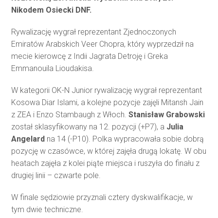
Nikodem Osiecki DNF.
Rywalizację wygrał reprezentant Zjednoczonych
Emiratów Arabskich Veer Chopra, który wyprzedził na
mecie kierowcę z Indii Jagrata Detroję i Greka
Emmanouila Lioudakisa.
W kategorii OK-N Junior rywalizację wygrał reprezentant
Kosowa Diar Islami, a kolejne pozycje zajęli Mitansh Jain
z ZEA i Enzo Stambaugh z Włoch.
Stanisław Grabowski
został sklasyfikowany na 12. pozycji (+P7), a
Julia
Angelard
na 14 (-P10). Polka wypracowała sobie dobrą
pozycję w czasówce, w której zajęła drugą lokatę. W obu
heatach zajęła z kolei piąte miejsca i ruszyła do finału z
drugiej linii – czwarte pole.
W finale sędziowie przyznali cztery dyskwalifikacje, w
tym dwie techniczne.