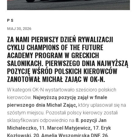
P S
MAJ 30, 2026
ZA NAMI PIERWSZY DZIEŃ RYWALIZACJI
CYKLU CHAMPIONS OF THE FUTURE
ACADEMY PROGRAM W GRECKICH
SALONIKACH. PIERWSZEGO DNIA NAJWYŻSZĄ
POZYCJĘ WŚRÓD POLSKICH KIEROWCÓW
ZANOTOWAŁ MICHAŁ ZAJĄC W OK-N.
W kategorii OK-N wystartowało sześcioro polskich
kierowców.
Najwyższą pozycję zajął w finale
pierwszego dnia Michał Zając,
który uplasował się na
szóstym miejscu. Pozostali polscy kierowcy zostali
sklasyfikowani odpowiednio na
8. pozycji Jan
Michałeczko, 11. Marcel Matyjewicz, 17. Eryk
Kozłowski, 20. Amelia Wyszomirska DNF, 26.