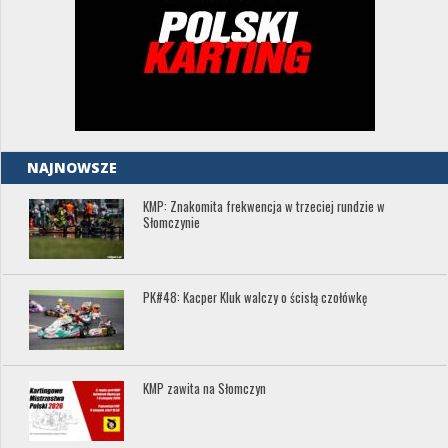
NAJNOWSZE
KMP: Znakomita frekwencja w trzeciej rundzie w
Słomczynie
PK#48: Kacper Kluk walczy o ścisłą czołówkę
KMP zawita na Słomczyn