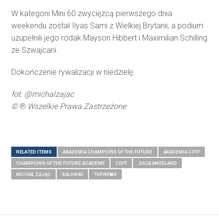
W kategorii Mini 60 zwycięzcą pierwszego dnia
weekendu został Ilyas Sami z Wielkiej Brytanii, a podium
uzupełnili jego rodak Mayson Hibbert i Maximilian Schilling
ze Szwajcarii.
Dokończenie rywalizacji w niedzielę.
fot. @michalzajac
© ℗ Wszelkie Prawa Zastrzeżone
RELATED ITEMS
AKADEMIA CHAMPIONS OF THE FUTURE
AKADEMIA COTF
CHAMPIONS OF THE FUTURE ACADEMY
COFT
JULIA ANGELARD
MICHAŁ ZAJĄC
SALONIKI
TOPNEWS