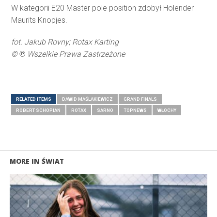
W kategorii E20 Master pole position zdobył Holender
Maurits Knopjes.
fot. Jakub Rovny;
Rotax Karting
© ℗ Wszelkie Prawa Zastrzeżone
RELATED ITEMS
DAWID MAŚLAKIEWICZ
GRAND FINALS
ROBERT SCHOPIAN
ROTAX
SARNO
TOPNEWS
WŁOCHY
MORE IN ŚWIAT