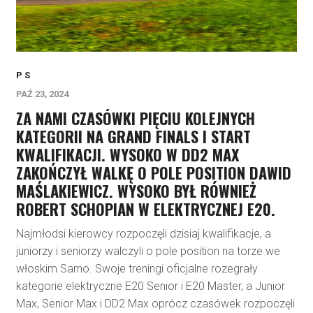
P S
PAŹ 23, 2024
ZA NAMI CZASÓWKI PIĘCIU KOLEJNYCH
KATEGORII NA GRAND FINALS I START
KWALIFIKACJI. WYSOKO W DD2 MAX
ZAKOŃCZYŁ WALKĘ O POLE POSITION DAWID
MAŚLAKIEWICZ. WYSOKO BYŁ RÓWNIEŻ
ROBERT SCHOPIAN W ELEKTRYCZNEJ E20.
Najmłodsi kierowcy rozpoczęli dzisiaj kwalifikacje, a
juniorzy i seniorzy walczyli o pole position na torze we
włoskim Sarno. Swoje treningi oficjalne rozegrały
kategorie elektryczne E20 Senior i E20 Master, a Junior
Max, Senior Max i DD2 Max oprócz czasówek rozpoczęli