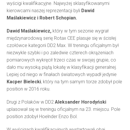
wyścigi kwalifikacyjne. Najwyżej sklasyfikowanymi
kierowcami naszej reprezentacji byli
Dawid
Maślakiewicz i Robert Schopian.
Dawid Maślakiewicz,
który w tym sezonie wygrał
międzynarodową serię Rotax CEE plasuje się w ścisłej
czołówce kategorii DD2 Max. W treningu oficjalnym był
niezwykle szybki i po zaledwie czterech okrążeniach
pomiarowych wykręcił trzeci czas w swojej grupie, co
dało mu wysoką piątą lokatę w klasyfikacji generalnej.
Lepiej od niego w finałach światowych wypadł jedynie
Kacper Bielecki
, który na tym samym torze zdobył pole
position w 2016 roku.
Drugi z Polaków w DD2
Aleksander Horodyński
uplasował się w treningu oficjalnym na 23. miejscu. Pole
position zdobył Hoelnder Enzo Bol.
W wyścigach kwalifikacyjnych wystartowali obaj.