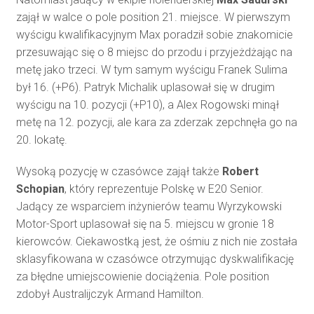
zajął w walce o pole position 21. miejsce. W pierwszym
wyścigu kwalifikacyjnym Max poradził sobie znakomicie
przesuwając się o 8 miejsc do przodu i przyjeżdżając na
metę jako trzeci. W tym samym wyścigu Franek Sulima
był 16. (+P6). Patryk Michalik uplasował się w drugim
wyścigu na 10. pozycji (+P10), a Alex Rogowski minął
metę na 12. pozycji, ale kara za zderzak zepchnęła go na
20. lokatę.
Wysoką pozycję w czasówce zajął także
Robert
Schopian
, który reprezentuje Polskę w E20 Senior.
Jadący ze wsparciem inżynierów teamu Wyrzykowski
Motor-Sport uplasował się na 5. miejscu w gronie 18
kierowców. Ciekawostką jest, że ośmiu z nich nie została
sklasyfikowana w czasówce otrzymując dyskwalifikację
za błędne umiejscowienie dociążenia. Pole position
zdobył Australijczyk Armand Hamilton.