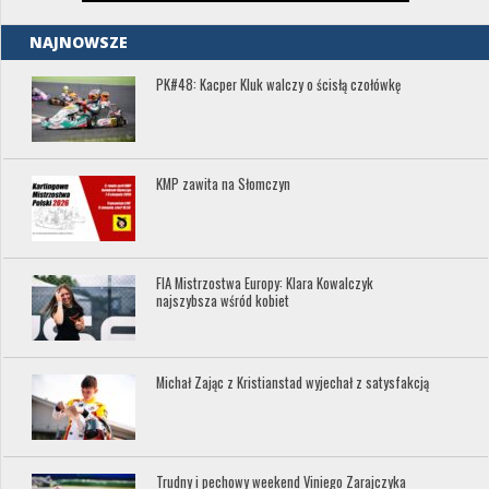
NAJNOWSZE
PK#48: Kacper Kluk walczy o ścisłą czołówkę
KMP zawita na Słomczyn
FIA Mistrzostwa Europy: Klara Kowalczyk
najszybsza wśród kobiet
Michał Zając z Kristianstad wyjechał z satysfakcją
Trudny i pechowy weekend Viniego Zarajczyka