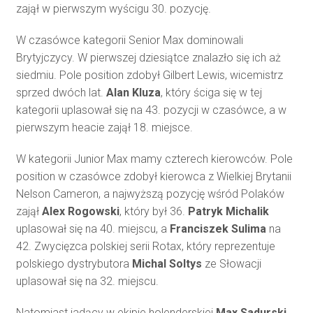
zajął w pierwszym wyścigu 30. pozycję.
W czasówce kategorii Senior Max dominowali
Brytyjczycy. W pierwszej dziesiątce znalazło się ich aż
siedmiu. Pole position zdobył Gilbert Lewis, wicemistrz
sprzed dwóch lat.
Alan Kluza
, który ściga się w tej
kategorii uplasował się na 43. pozycji w czasówce, a w
pierwszym heacie zajął 18. miejsce.
W kategorii Junior Max mamy czterech kierowców. Pole
position w czasówce zdobył kierowca z Wielkiej Brytanii
Nelson Cameron, a najwyższą pozycję wśród Polaków
zajął
Alex Rogowski
, który był 36.
Patryk Michalik
uplasował się na 40. miejscu, a
Franciszek Sulima
na
42. Zwycięzca polskiej serii Rotax, który reprezentuje
polskiego dystrybutora
Michal Soltys
ze Słowacji
uplasował się na 32. miejscu.
Natomiast jadący w ekipie holenderskiej
Max Sadurski