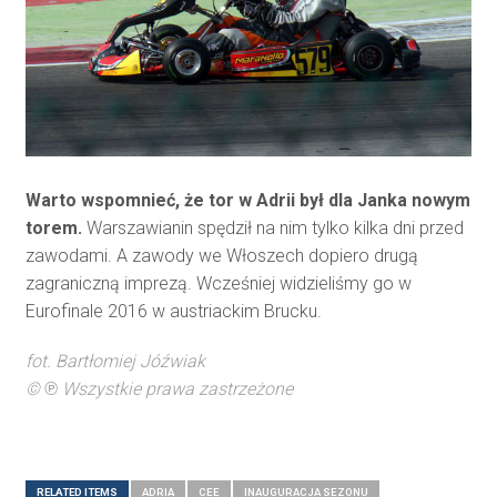
Warto wspomnieć, że tor w Adrii był dla Janka nowym
torem.
Warszawianin spędził na nim tylko kilka dni przed
zawodami. A zawody we Włoszech dopiero drugą
zagraniczną imprezą. Wcześniej widzieliśmy go w
Eurofinale 2016 w austriackim Brucku.
fot. Bartłomiej Jóźwiak
©
℗
Wszystkie prawa zastrzeżone
RELATED ITEMS
ADRIA
CEE
INAUGURACJA SEZONU