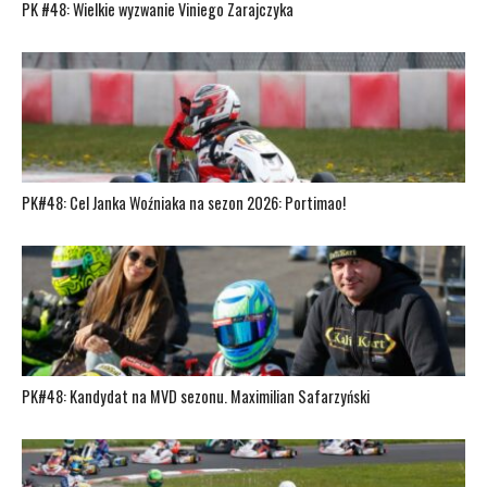
PK #48: Wielkie wyzwanie Viniego Zarajczyka
PK#48: Cel Janka Woźniaka na sezon 2026: Portimao!
PK#48: Kandydat na MVD sezonu. Maximilian Safarzyński