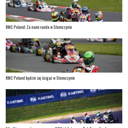
RMC Poland: Za nami runda w Słomczynie
RMC Poland będzie się ścigać w Słomczynie