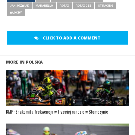
JAN JÓŹWIAK
MARANELLO
ROTAX
ROTAX CEE
ST RACING
WŁOCHY
CLICK TO ADD A COMMENT
MORE IN POLSKA
KMP: Znakomita frekwencja w trzeciej rundzie w Słomczynie