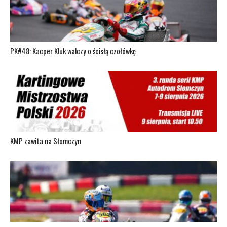
PK#48: Kacper Kluk walczy o ścisłą czołówkę
KMP zawita na Słomczyn