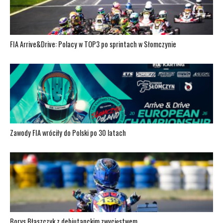
FIA Arrive&Drive: Polacy w TOP3 po sprintach w Słomczynie
Zawody FIA wróciły do Polski po 30 latach
Borys Błaszczyk z debiutanckim zwycięstwem