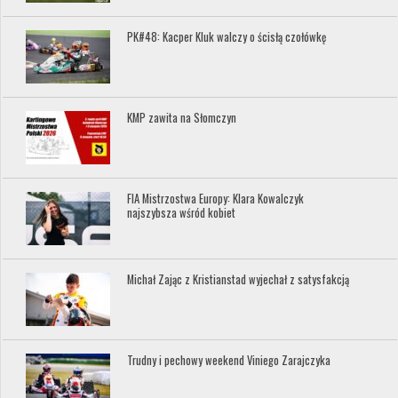
PK#48: Kacper Kluk walczy o ścisłą czołówkę
KMP zawita na Słomczyn
FIA Mistrzostwa Europy: Klara Kowalczyk
najszybsza wśród kobiet
Michał Zając z Kristianstad wyjechał z satysfakcją
Trudny i pechowy weekend Viniego Zarajczyka