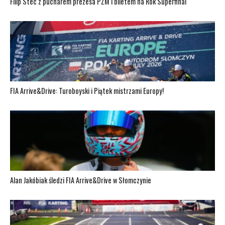
Filip Stec z pucharem prezesa PZM i biletem na Rok Superfinal
FIA Arrive&Drive: Turoboyski i Piątek mistrzami Europy!
Alan Jakóbiak śledzi FIA Arrive&Drive w Słomczynie