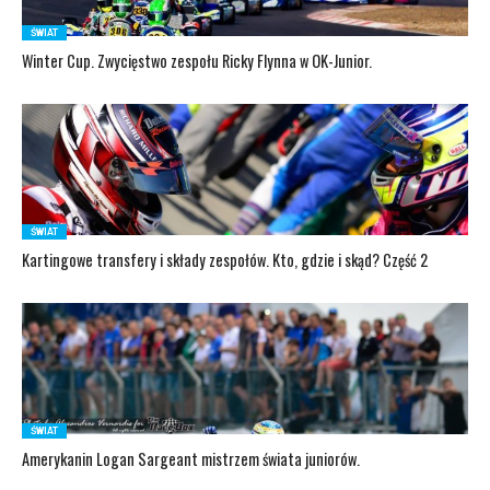
ŚWIAT
Winter Cup. Zwycięstwo zespołu Ricky Flynna w OK-Junior.
ŚWIAT
Kartingowe transfery i składy zespołów. Kto, gdzie i skąd? Część 2
ŚWIAT
Amerykanin Logan Sargeant mistrzem świata juniorów.