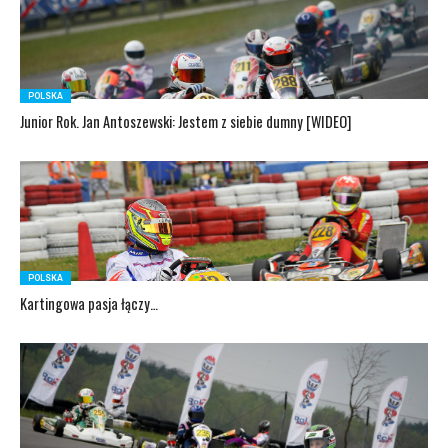
POLSKA
Junior Rok. Jan Antoszewski: Jestem z siebie dumny [WIDEO]
POLSKA
Kartingowa pasja łączy…