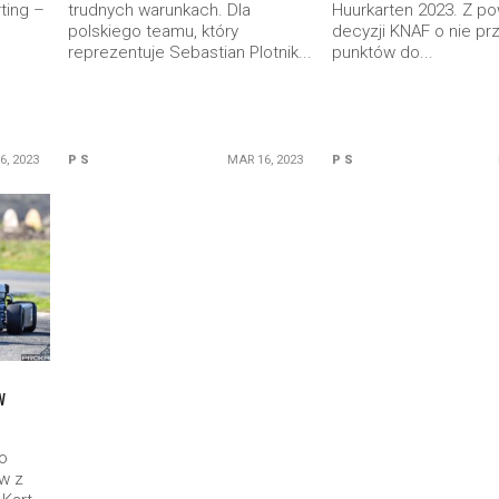
ting –
trudnych warunkach. Dla
Huurkarten 2023. Z p
polskiego teamu, który
decyzji KNAF o nie pr
reprezentuje Sebastian Plotnik...
punktów do...
6, 2023
P S
MAR 16, 2023
P S
w
to
w z