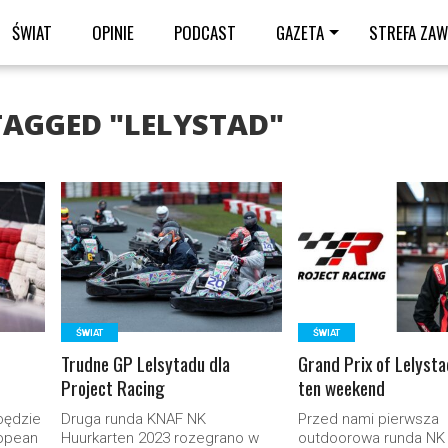
ŚWIAT
OPINIE
PODCAST
GAZETA
STREFA ZA
TAGGED "LELYSTAD"
READ MORE
READ MORE
ŚWIAT
ŚWIAT
Trudne GP Lelsytadu dla
Grand Prix of Lelysta
Project Racing
ten weekend
będzie
Druga runda KNAF NK
Przed nami pierwsza
ropean
Huurkarten 2023 rozegrano w
outdoorowa runda NK