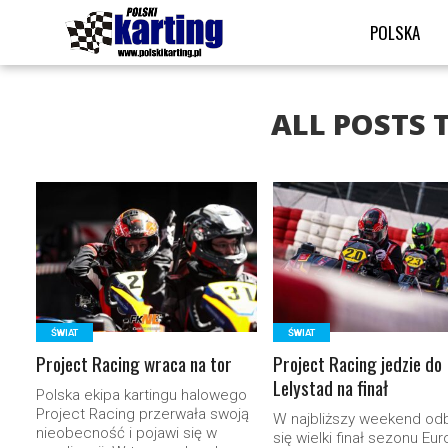
POLSKA
ALL POSTS 
READ MORE
READ MORE
ŚWIAT
ŚWIAT
Project Racing wraca na tor
Project Racing jedzie do
Lelystad na finał
Polska ekipa kartingu halowego
Project Racing przerwała swoją
W najbliższy weekend od
nieobecność i pojawi się w
się wielki finał sezonu Eu