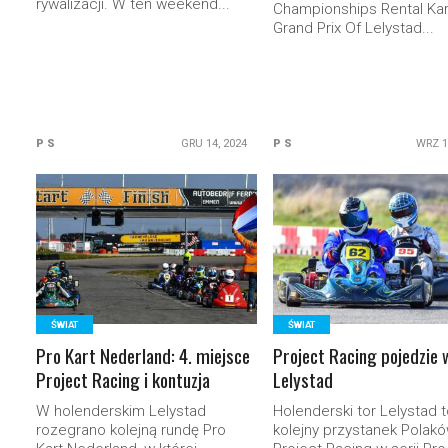
rywalizacji. W ten weekend...
Championships Rental Kar
Grand Prix Of Lelystad...
P S
GRU 14, 2024
P S
WRZ 1
READ MORE
READ MORE
ŚWIAT
ŚWIAT
Pro Kart Nederland: 4. miejsce
Project Racing pojedzie 
Project Racing i kontuzja
Lelystad
W holenderskim Lelystad
Holenderski tor Lelystad 
rozegrano kolejną rundę Pro
kolejny przystanek Polakó