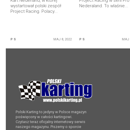
Kart Nederland, w której
Project Racing w serii Pro
wystartował polski zespół
Nederaland. To wlaśnie...
Project Racing. Polacy...
P S
MAJ 8, 2022
P S
MAJ 
Polski Karting to jedyny w Polsce magazyn
poświęcony w całości kartingowi.
Czytasz teraz oficjalny internetowy serwis
naszego magazynu. Piszemy o sporcie