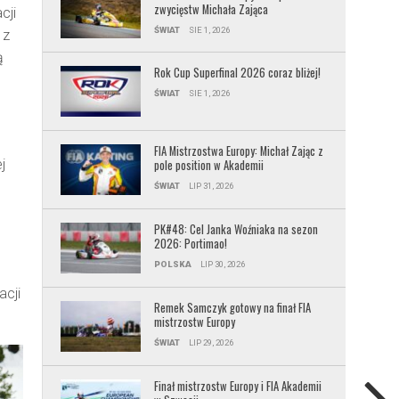
zwycięstw Michała Zająca
cji
ŚWIAT
SIE 1, 2026
 z
ą
Rok Cup Superfinal 2026 coraz bliżej!
ŚWIAT
SIE 1, 2026
FIA Mistrzostwa Europy: Michał Zając z
j
pole position w Akademii
ŚWIAT
LIP 31, 2026
PK#48: Cel Janka Woźniaka na sezon
2026: Portimao!
POLSKA
LIP 30, 2026
acji
Remek Samczyk gotowy na finał FIA
mistrzostw Europy
ŚWIAT
LIP 29, 2026
Finał mistrzostw Europy i FIA Akademii