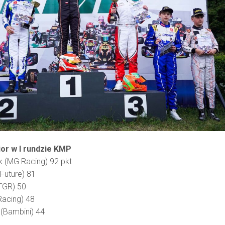
ior w I rundzie KMP
 (MG Racing) 92 pkt
Future) 81
TGR) 50
Racing) 48
 (Bambini) 44