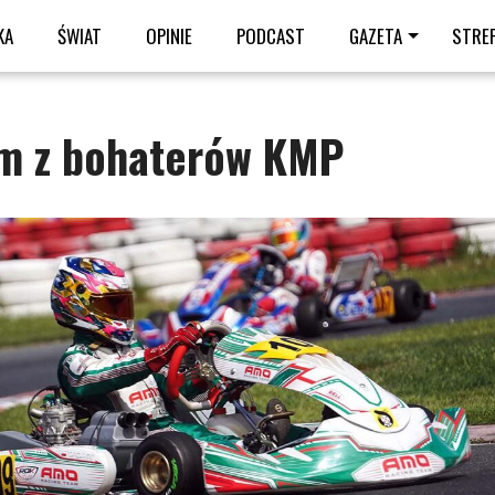
KA
ŚWIAT
OPINIE
PODCAST
GAZETA
STRE
ym z bohaterów KMP