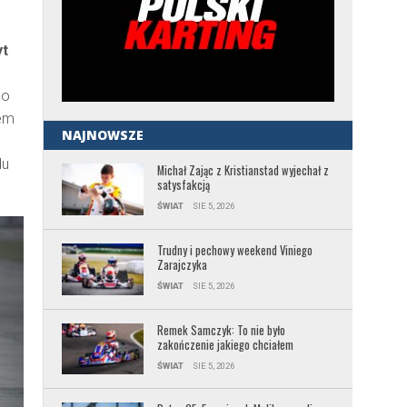
yt
 o
dem
NAJNOWSZE
du
Michał Zając z Kristianstad wyjechał z
satysfakcją
ŚWIAT
SIE 5, 2026
Trudny i pechowy weekend Viniego
Zarajczyka
ŚWIAT
SIE 5, 2026
Remek Samczyk: To nie było
zakończenie jakiego chciałem
ŚWIAT
SIE 5, 2026