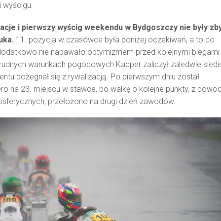
i wyścigu.
acje i pierwszy wyścig weekendu w Bydgoszczy nie były zb
uka.
11. pozycja w czasówce była poniżej oczekiwań, a to co
, dodatkowo nie napawało optymizmem przed kolejnymi biegami
 trudnych warunkach pogodowych Kacper zaliczył zaledwie sie
entu pożegnał się z rywalizacją. Po pierwszym dniu został
ro na 23. miejscu w stawce, bo walkę o kolejne punkty, z powo
sferycznych, przełożono na drugi dzień zawodów.