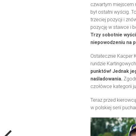
czwartym miejscem na
był ostatni wyścig. 
trzeciej pozycji i z
pozycję w stawce i b
Trzy sobotnie wyści
niepowodzeniu na po
Ostatecznie Kacper K
rundzie Kartingowych
punktów! Jednak je
naśladowania.
Zgodn
czołówce kategorii ju
Teraz przed kierowcą
w polskiej serii puch