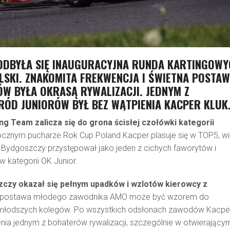
ODBYŁA SIĘ INAUGURACYJNA RUNDA KARTINGOWY
SKI. ZNAKOMITA FREKWENCJA I ŚWIETNA POSTA
W BYŁA OKRASĄ RYWALIZACJI. JEDNYM Z
ÓD JUNIORÓW BYŁ BEZ WĄTPIENIA KACPER KLUK
 Team zalicza się do grona ścisłej czołówki kategorii
cznym pucharze Rok Cup Poland Kacper plasuje się w TOP5, w
 Bydgoszczy przystępował jako jeden z cichych faworytów i
 kategorii OK Junior.
zy okazał się pełnym upadków i wzlotów kierowcy z
 postawa młodego zawodnika AMO może być wzorem do
 młodszych kolegów. Po wszystkich odsłonach zawodów Kacpe
enia jednym z bohaterów rywalizacji, szczególnie w otwierający