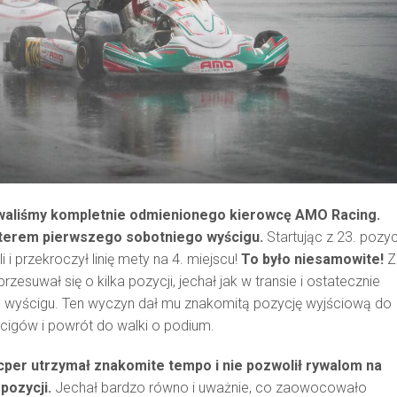
waliśmy kompletnie odmienionego kierowcę AMO Racing.
terem pierwszego sobotniego wyścigu.
Startując z 23. pozyc
 i przekroczył linię mety na 4. miejscu!
To było niesamowite!
Z
esuwał się o kilka pozycji, jechał jak w transie i ostatecznie
s wyścigu. Ten wyczyn dał mu znakomitą pozycję wyjściową do
cigów i powrót do walki o podium.
cper utrzymał znakomite tempo i nie pozwolił rywalom na
pozycji.
Jechał bardzo równo i uważnie, co zaowocowało