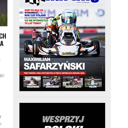
CH
WA
.
ięc
r
m