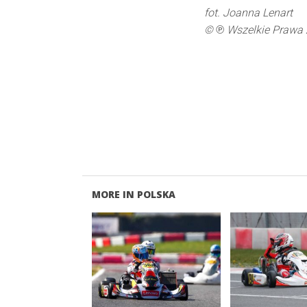
fot. Joanna Lenart
© ℗ Wszelkie Prawa 
MORE IN POLSKA
READ MORE
READ M