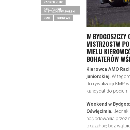
KACPER KLUK
KARTINGOWE
MISTRZOSTWA POLSKI
KMP
TOPNEWS
W BYDGOSZCZY 
MISTRZOSTW POL
WIELU KIEROWCÓ
BOHATERÓW WŚR
Kierowca AMO Racing
juniorskiej.
W tegoro
do rywalizacji KMP w
kandydat do podium w
Weekend w Bydgoszc
Oświęcimia.
Jednak
naśladowania przez
okazał się bez wątpi