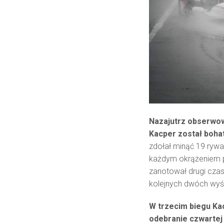
Nazajutrz obserwo
Kacper został boha
zdołał minąć 19 rywali
każdym okrążeniem prz
zanotował drugi cza
kolejnych dwóch wyś
W trzecim biegu Ka
odebranie czwartej 