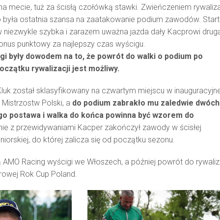
 mecie, tuż za ścisłą czołówką stawki. Zwieńczeniem rywaliza
To była ostatnia szansa na zaatakowanie podium zawodów. Start
nów niezwykle szybka i zarazem uważna jazda dały Kacprowi drug
onus punktowy za najlepszy czas wyścigu.
gi były dowodem na to, że powrót do walki o podium po
czątku rywalizacji jest możliwy.
luk został sklasyfikowany na czwartym miejscu w inauguracyjne
 Mistrzostw Polski, a
do podium zabrakło mu zaledwie dwóch
go postawa i walka do końca powinna być wzorem do
ie z przewidywaniami Kacper zakończył zawody w ścisłej
niorskiej, do której zalicza się od początku sezonu.
 AMO Racing wyścigi we Włoszech, a później powrót do rywaliz
arowej Rok Cup Poland.