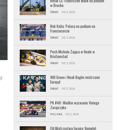
Rotax CE: Franciszek Malik na podium
w Brucku
ŚWIAT
SIE 4, 2026
Rok Italia: Polacy na podium na
Franciacorcie
ŚWIAT
SIE 3, 2026
Pech Michała Zająca w finale w
Kristianstad
ŚWIAT
SIE 3, 2026
Will Green i Noah Baglin mistrzami
ji
Europy!
ŚWIAT
SIE 2, 2026
PK #48: Wielkie wyzwanie Viniego
Zarajczyka
POLSKA
SIE 2, 2026
FIA Mistrzostwa Europy: Komplet