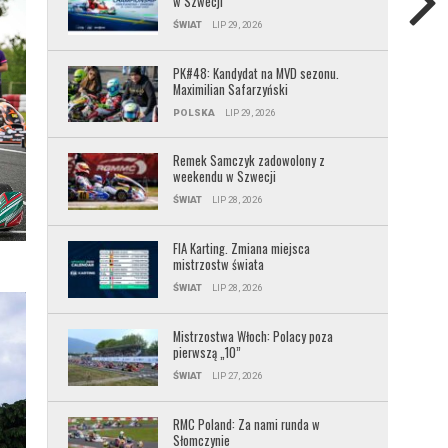
w Szwecji
ŚWIAT
LIP 29, 2026
PK#48: Kandydat na MVD sezonu.
Maximilian Safarzyński
POLSKA
LIP 29, 2026
Remek Samczyk zadowolony z
weekendu w Szwecji
ŚWIAT
LIP 28, 2026
FIA Karting. Zmiana miejsca
mistrzostw świata
ŚWIAT
LIP 28, 2026
Mistrzostwa Włoch: Polacy poza
pierwszą „10”
ŚWIAT
LIP 27, 2026
RMC Poland: Za nami runda w
Słomczynie