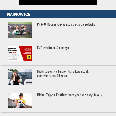
NAJNOWSZE
PK#48: Kacper Kluk walczy o ścisłą czołówkę
KMP zawita na Słomczyn
FIA Mistrzostwa Europy: Klara Kowalczyk
najszybsza wśród kobiet
Michał Zając z Kristianstad wyjechał z satysfakcją