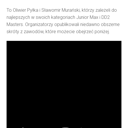
To Oliwier Pyłka i Sławomir Murański, którzy zależeli do
najlepszych w swoich kategoriach Junior Max i DD2
Masters. Organizatorzy opublikowali niedawno obszerne
skróty z zawodów, które możecie obejrzeć poniżej.