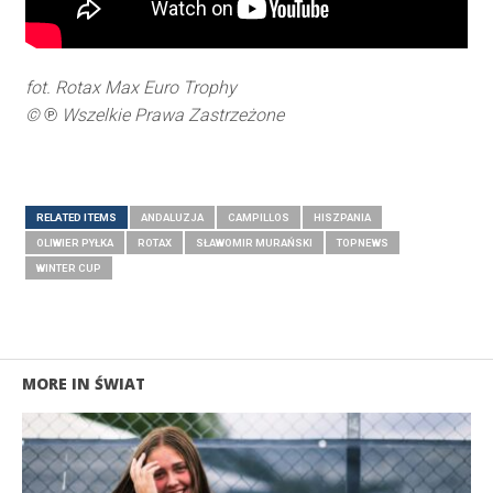
fot. Rotax Max Euro Trophy
© ℗ Wszelkie Prawa Zastrzeżone
RELATED ITEMS
ANDALUZJA
CAMPILLOS
HISZPANIA
OLIWIER PYŁKA
ROTAX
SŁAWOMIR MURAŃSKI
TOPNEWS
WINTER CUP
MORE IN ŚWIAT