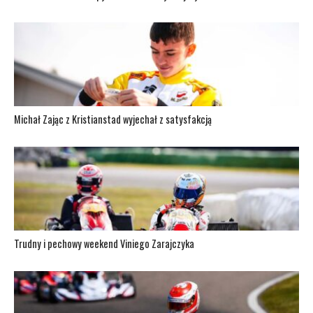
Michał Zając z Kristianstad wyjechał z satysfakcją
Trudny i pechowy weekend Viniego Zarajczyka