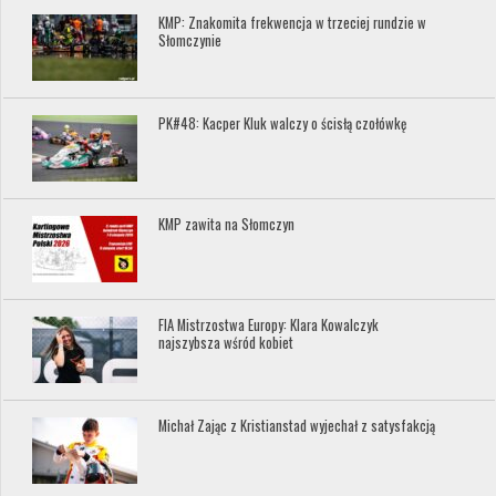
KMP: Znakomita frekwencja w trzeciej rundzie w
Słomczynie
PK#48: Kacper Kluk walczy o ścisłą czołówkę
KMP zawita na Słomczyn
FIA Mistrzostwa Europy: Klara Kowalczyk
najszybsza wśród kobiet
Michał Zając z Kristianstad wyjechał z satysfakcją