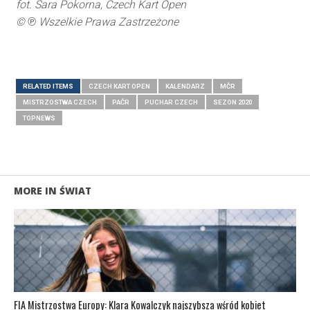
fot. Sara Pokorna, Czech Kart Open
© ℗ Wszelkie Prawa Zastrzeżone
RELATED ITEMS
CZECH KART OPEN
KALENDARZ
MČR
MISTRZOSTWA CZECH
PAČR
PUCHAR CZECH
SEZON 2020
TOPNEWS
MORE IN ŚWIAT
FIA Mistrzostwa Europy: Klara Kowalczyk najszybsza wśród kobiet