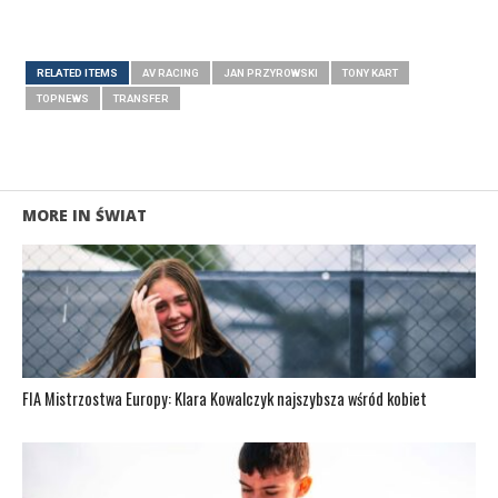
RELATED ITEMS
AV RACING
JAN PRZYROWSKI
TONY KART
TOPNEWS
TRANSFER
MORE IN ŚWIAT
FIA Mistrzostwa Europy: Klara Kowalczyk najszybsza wśród kobiet