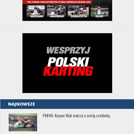
NAJNOWSZE
PK#48: Kacper Kluk walczy o ścisłą czołówkę