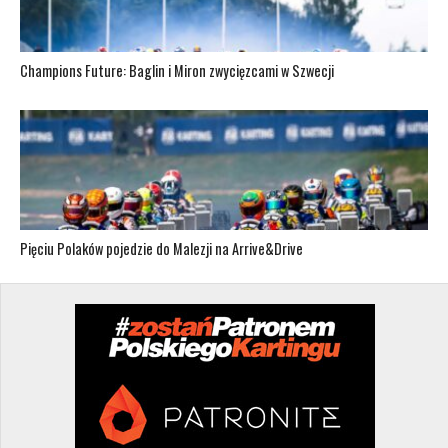
Champions Future: Baglin i Miron zwycięzcami w Szwecji
Pięciu Polaków pojedzie do Malezji na Arrive&Drive