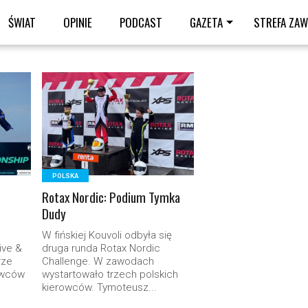
ŚWIAT
OPINIE
PODCAST
GAZETA
STREFA ZA
READ MORE
POLSKA
Rotax Nordic: Podium Tymka
Dudy
W fińskiej Kouvoli odbyła się
ive &
druga runda Rotax Nordic
rze
Challenge. W zawodach
owców
wystartowało trzech polskich
kierowców. Tymoteusz...