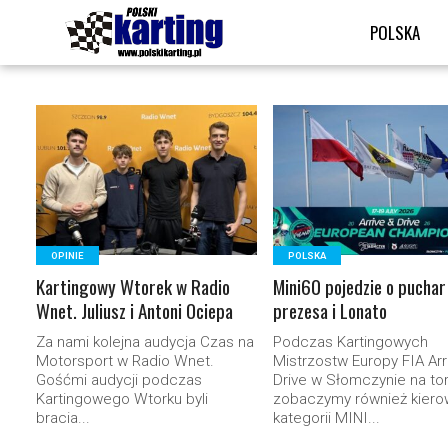
POLSKA
READ MORE
READ MORE
OPINIE
POLSKA
Kartingowy Wtorek w Radio
Mini60 pojedzie o puchar
Wnet. Juliusz i Antoni Ociepa
prezesa i Lonato
Za nami kolejna audycja Czas na
Podczas Kartingowych
Motorsport w Radio Wnet.
Mistrzostw Europy FIA Arr
Gośćmi audycji podczas
Drive w Słomczynie na to
Kartingowego Wtorku byli
zobaczymy również kier
bracia...
kategorii MINI...