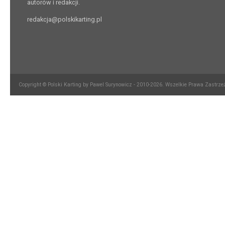
autorów i redakcji.
redakcja@polskikarting.pl
Copyright © Polski Karting by Pawel Surynowicz - 2010-2026. Wszelkie Prawa Zastrze